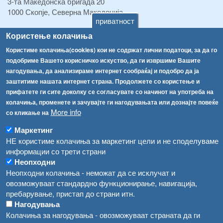
3-та Македонска бригада 20
1000 Скопје, Северна Македонија
приватност
ТЕЛ:
+389 2 2457 895
Користење колачиња
ТЕЛ:
+389 2 2457 873
Користиме колачиња(cookies) кои не содржат лични податоци, за да го
Факс:
+389 2 2457 893
подобриме Вашето корисничко искуство, да ги извршиме Вашите
Факс:
+389 2 2457 871
нагодувања, да анализираме интернет сообраќај и подобро да ја
info@fva.gov.mk
заштитиме нашата интернет страна. Продолжете со користење и
прифатете ги сите доколку се согласувате со начинот на употреба на
[АХВ-претходна страна]
колачиња, променете и зачувајте ги нагодувањата или дознајте повеќе
Соопштенија
Навигација
More info
со кликање на
Република Бугарија ги засили официјалните контроли при увоз на свежо овошје и зеленчук
Архива
Маркетинг
НЕ користиме колачиња за маркетинг цели и не споделуваме
Високите температури ризик од труење со храна, опасни се и за животните
Регистри
информации со трети страни
Обрасци
Водата во Гостивар може да се користи како техничка, продолжува испораката на флаширана вода
Неопходни
Неопходни колачиња - неможат да се исклучат и
Забрани
Во Гостивар спроведени 70 вонредни контроли
овозможуваат стандардно функционирање, навигација,
Огласи
пребарување, пристап до страни итн.
Забраната за водата во Гостивар останува на сила, операторите да користат само технички безбедна вода
Нагодувања
Колачиња за нагодувања - овозможуваат страната да ги