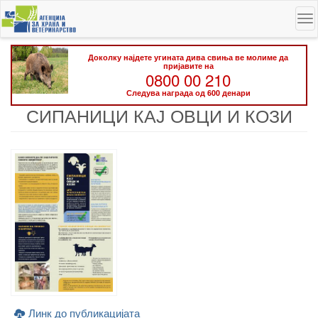
Skip
To
to
na
main
content
Доколку најдете угината дива свиња ве молиме да
пријавите на
0800 00 210
Следува награда од 600 денари
СИПАНИЦИ КАЈ ОВЦИ И КОЗИ
Линк до публикацијата