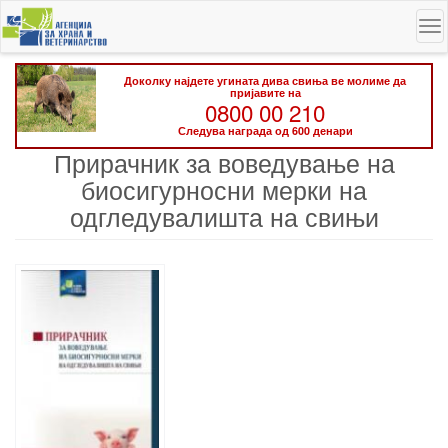
Skip
To
to
na
main
content
Доколку најдете угината дива свиња ве молиме да
пријавите на
0800 00 210
Следува награда од 600 денари
Прирачник за воведување на
биосигурносни мерки на
одгледувалишта на свињи