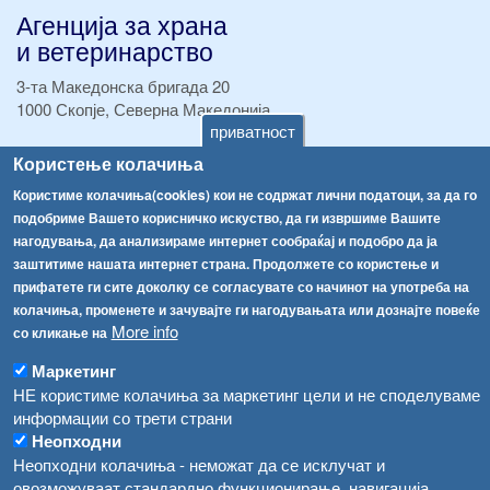
Агенција за храна
и ветеринарство
3-та Македонска бригада 20
1000 Скопје, Северна Македонија
приватност
ТЕЛ:
+389 2 2457 895
Користење колачиња
ТЕЛ:
+389 2 2457 873
Користиме колачиња(cookies) кои не содржат лични податоци, за да го
Факс:
+389 2 2457 893
подобриме Вашето корисничко искуство, да ги извршиме Вашите
Факс:
+389 2 2457 871
нагодувања, да анализираме интернет сообраќај и подобро да ја
info@fva.gov.mk
заштитиме нашата интернет страна. Продолжете со користење и
прифатете ги сите доколку се согласувате со начинот на употреба на
[АХВ-претходна страна]
колачиња, променете и зачувајте ги нагодувањата или дознајте повеќе
Соопштенија
Навигација
More info
со кликање на
Република Бугарија ги засили официјалните контроли при увоз на свежо овошје и зеленчук
Архива
Маркетинг
Високите температури ризик од труење со храна, опасни се и за животните
НЕ користиме колачиња за маркетинг цели и не споделуваме
Регистри
информации со трети страни
Обрасци
Водата во Гостивар може да се користи како техничка, продолжува испораката на флаширана вода
Неопходни
Неопходни колачиња - неможат да се исклучат и
Забрани
Во Гостивар спроведени 70 вонредни контроли
овозможуваат стандардно функционирање, навигација,