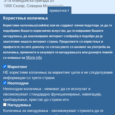
3-та Македонска бригада 20
1000 Скопје, Северна Македонија
приватност
ТЕЛ:
+389 2 2457 895
Користење колачиња
ТЕЛ:
+389 2 2457 873
Користиме колачиња(cookies) кои не содржат лични податоци, за да го
Факс:
+389 2 2457 893
подобриме Вашето корисничко искуство, да ги извршиме Вашите
Факс:
+389 2 2457 871
нагодувања, да анализираме интернет сообраќај и подобро да ја
info@fva.gov.mk
заштитиме нашата интернет страна. Продолжете со користење и
прифатете ги сите доколку се согласувате со начинот на употреба на
[АХВ-претходна страна]
колачиња, променете и зачувајте ги нагодувањата или дознајте повеќе
Соопштенија
Навигација
More info
со кликање на
Република Бугарија ги засили официјалните контроли при увоз на свежо овошје и зеленчук
Архива
Маркетинг
НЕ користиме колачиња за маркетинг цели и не споделуваме
Високите температури ризик од труење со храна, опасни се и за животните
Регистри
информации со трети страни
Обрасци
Водата во Гостивар може да се користи како техничка, продолжува испораката на флаширана вода
Неопходни
Неопходни колачиња - неможат да се исклучат и
Забрани
Во Гостивар спроведени 70 вонредни контроли
овозможуваат стандардно функционирање, навигација,
Огласи
пребарување, пристап до страни итн.
Забраната за водата во Гостивар останува на сила, операторите да користат само технички безбедна вода
Нагодувања
Колачиња за нагодувања - овозможуваат страната да ги