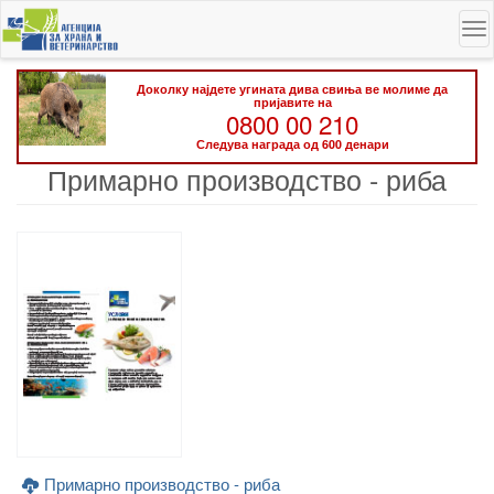
Skip
To
to
na
main
content
Доколку најдете угината дива свиња ве молиме да
пријавите на
0800 00 210
Следува награда од 600 денари
Примарно производство - риба
Примарно производство - риба