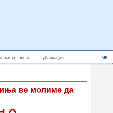
Select
носи со јавност
Публикации
your
langu
виња ве молиме да