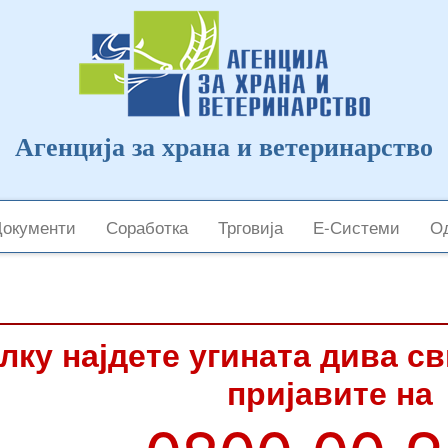
Агенција за храна и ветеринарство
Документи
Соработка
Трговија
Е-Системи
Од
лку најдете угината дива с
пријавите на