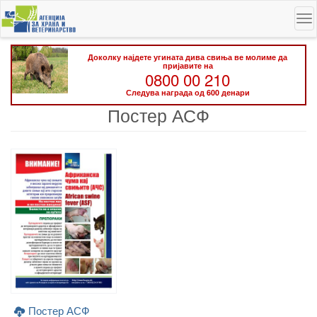
Skip
To
to
na
main
content
Доколку најдете угината дива свиња ве молиме да
пријавите на
0800 00 210
Следува награда од 600 денари
Постер АСФ
Постер АСФ