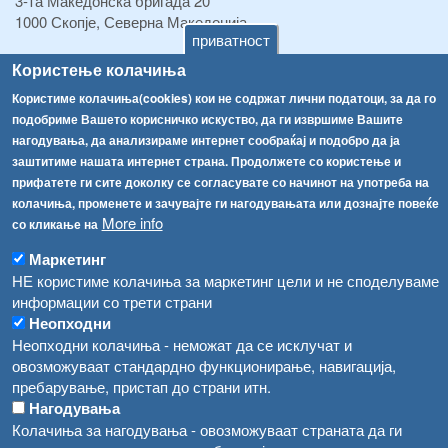
3-та Македонска бригада 20
1000 Скопје, Северна Македонија
приватност
ТЕЛ:
+389 2 2457 895
Користење колачиња
ТЕЛ:
+389 2 2457 873
Користиме колачиња(cookies) кои не содржат лични податоци, за да го
Факс:
+389 2 2457 893
подобриме Вашето корисничко искуство, да ги извршиме Вашите
Факс:
+389 2 2457 871
нагодувања, да анализираме интернет сообраќај и подобро да ја
info@fva.gov.mk
заштитиме нашата интернет страна. Продолжете со користење и
прифатете ги сите доколку се согласувате со начинот на употреба на
[АХВ-претходна страна]
колачиња, променете и зачувајте ги нагодувањата или дознајте повеќе
Соопштенија
Навигација
More info
со кликање на
Високите температури ризик од труење со храна, опасни се и за животните
Архива
Маркетинг
НЕ користиме колачиња за маркетинг цели и не споделуваме
Водата во Гостивар може да се користи како техничка, продолжува испораката на флаширана вода
Регистри
информации со трети страни
Обрасци
Во Гостивар спроведени 70 вонредни контроли
Неопходни
Неопходни колачиња - неможат да се исклучат и
Забрани
Забраната за водата во Гостивар останува на сила, операторите да користат само технички безбедна вода
овозможуваат стандардно функционирање, навигација,
Огласи
пребарување, пристап до страни итн.
Забранета за пиење водата од гостиварскиот водовод
Нагодувања
Колачиња за нагодувања - овозможуваат страната да ги