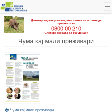
Skip
To
to
na
main
content
Доколку најдете угината дива свиња ве молиме да
пријавите на
0800 00 210
Следува награда од 600 денари
Чума кај мали преживари
Чума кај мали преживари