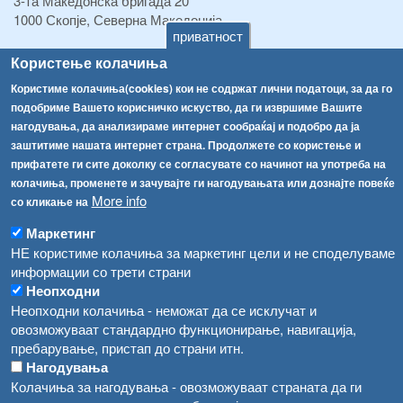
3-та Македонска бригада 20
1000 Скопје, Северна Македонија
приватност
ТЕЛ:
+389 2 2457 895
Користење колачиња
ТЕЛ:
+389 2 2457 873
Користиме колачиња(cookies) кои не содржат лични податоци, за да го
Факс:
+389 2 2457 893
подобриме Вашето корисничко искуство, да ги извршиме Вашите
Факс:
+389 2 2457 871
нагодувања, да анализираме интернет сообраќај и подобро да ја
info@fva.gov.mk
заштитиме нашата интернет страна. Продолжете со користење и
прифатете ги сите доколку се согласувате со начинот на употреба на
[АХВ-претходна страна]
колачиња, променете и зачувајте ги нагодувањата или дознајте повеќе
Соопштенија
Навигација
More info
со кликање на
Република Бугарија ги засили официјалните контроли при увоз на свежо овошје и зеленчук
Архива
Маркетинг
НЕ користиме колачиња за маркетинг цели и не споделуваме
Високите температури ризик од труење со храна, опасни се и за животните
Регистри
информации со трети страни
Обрасци
Водата во Гостивар може да се користи како техничка, продолжува испораката на флаширана вода
Неопходни
Неопходни колачиња - неможат да се исклучат и
Забрани
Во Гостивар спроведени 70 вонредни контроли
овозможуваат стандардно функционирање, навигација,
Огласи
пребарување, пристап до страни итн.
Забраната за водата во Гостивар останува на сила, операторите да користат само технички безбедна вода
Нагодувања
Колачиња за нагодувања - овозможуваат страната да ги