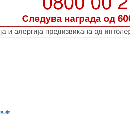
0800 00 
Следува награда од 60
ја и алергија предизвикана од интоле
нција