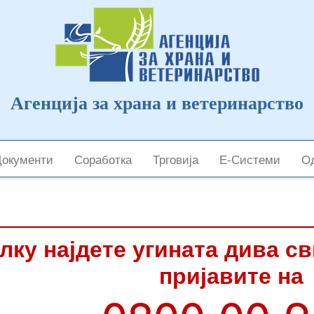
Агенција за храна и ветеринарство
Документи
Соработка
Трговија
Е-Системи
Од
лку најдете угината дива с
пријавите на