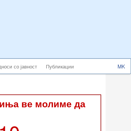
Select
носи со јавност
Публикации
your
langu
виња ве молиме да