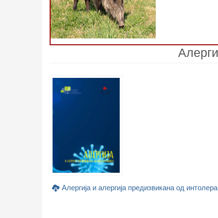
Алерги
Алергија и алергија предизвикана од интолера