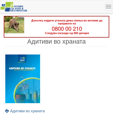
Skip
To
to
na
main
content
Доколку најдете угината дива свиња ве молиме да
пријавите на
0800 00 210
Следува награда од 600 денари
Адитиви во храната
Адитиви во храната