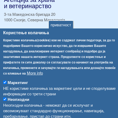
и ветеринарство
3-та Македонска бригада 20
1000 Скопје, Северна Македонија
приватност
ТЕЛ:
+389 2 2457 895
Користење колачиња
ТЕЛ:
+389 2 2457 873
Користиме колачиња(cookies) кои не содржат лични податоци, за да го
Факс:
+389 2 2457 893
подобриме Вашето корисничко искуство, да ги извршиме Вашите
Факс:
+389 2 2457 871
нагодувања, да анализираме интернет сообраќај и подобро да ја
info@fva.gov.mk
заштитиме нашата интернет страна. Продолжете со користење и
прифатете ги сите доколку се согласувате со начинот на употреба на
[АХВ-претходна страна]
колачиња, променете и зачувајте ги нагодувањата или дознајте повеќе
Соопштенија
Навигација
More info
со кликање на
Република Бугарија ги засили официјалните контроли при увоз на свежо овошје и зеленчук
Архива
Маркетинг
НЕ користиме колачиња за маркетинг цели и не споделуваме
Високите температури ризик од труење со храна, опасни се и за животните
Регистри
информации со трети страни
Обрасци
Водата во Гостивар може да се користи како техничка, продолжува испораката на флаширана вода
Неопходни
Неопходни колачиња - неможат да се исклучат и
Забрани
Во Гостивар спроведени 70 вонредни контроли
овозможуваат стандардно функционирање, навигација,
Огласи
пребарување, пристап до страни итн.