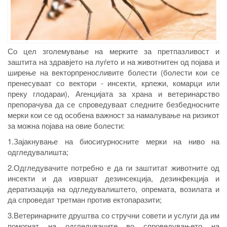
Со цел зголемување на мерките за претпазливост и
заштита на здравјето на луѓето и на животнитен од појава и
ширење на векторпреносливите болести (болести кои се
пренесуваат со вектори - инсекти, крлежи, комарци или
преку глодараи), Агенцијата за храна и ветеринарство
препорачува да се спроведуваат следните безбедносните
мерки кои се од особена важност за намалување на ризикот
за можна појава на овие болести:
1.Зајакнување на биосигурносните мерки на ниво на
одгледувалишта;
2.Одгледувачите потребно е да ги заштитат животните од
инсекти и да извршат дезинсекција, дезинфекција и
дератизација на одгледувалиштето, опремата, возилата и
да спроведат третман против ектопаразити;
3.Ветеринарните друштва со стручни совети и услуги да им
помогнат на одгледувачите во спроведувањето на