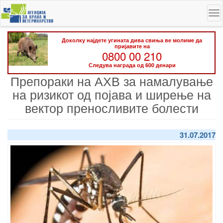
Skip
To
to
na
main
content
Доколку најдете угината дива свиња ве молиме да
пријавите на
0800 00 210
Следува награда од 600 денари
Препораки на АХВ за намалување
на ризикот од појава и ширење на
вектор преносливите болести
31.07.2017