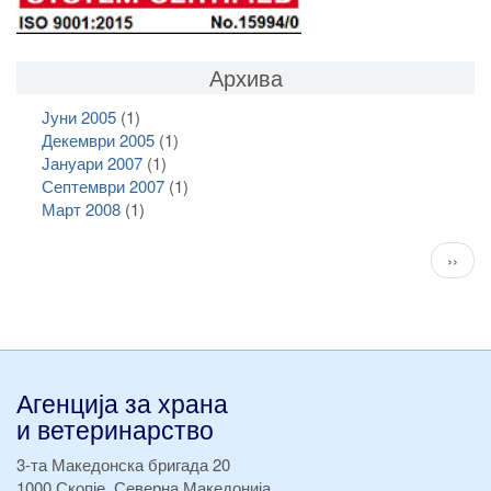
Архива
Јуни 2005
(1)
Декември 2005
(1)
Јануари 2007
(1)
Септември 2007
(1)
Март 2008
(1)
Pagination
След
››
стран
Агенција за храна
и ветеринарство
3-та Македонска бригада 20
1000 Скопје, Северна Македонија