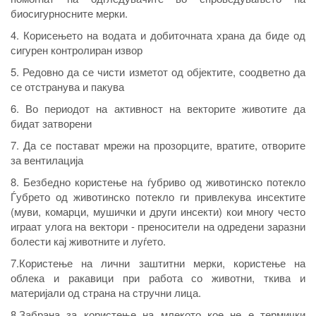
биосигурносните мерки.
4. Корисењето на водата и добиточната храна да биде од
сигурен контролиран извор
5. Редовно да се чисти изметот од објектите, соодветно да
се отстранува и пакува
6. Во периодот на активност на векторите животите да
бидат затворени
7. Да се постават мрежи на прозорците, вратите, отворите
за вентилација
8. Безбедно користење на ѓубриво од животинско потекло
Ѓубрето од животинско потекло ги привлекува инсектите
(муви, комарци, мушички и други инсекти) кои многу често
играат улога на вектори - преносители на одредени заразни
болести кај животните и луѓето.
7.Користење на лични заштитни мерки, користење на
облека и ракавици при работа со животни, ткива и
материјали од страна на стручни лица.
8.Забрана за користење на млекото кое не е термички