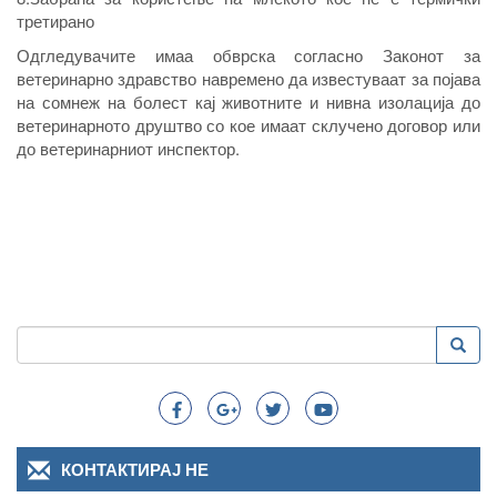
третирано
Одгледувачите имаа обврска согласно Законот за
ветеринарно здравство навремено да известуваат за појава
на сомнеж на болест кај животните и нивна изолација до
ветеринарното друштво со кое имаат склучено договор или
до ветеринарниот инспектор.
Пребарување
Преба
Search
КОНТАКТИРАЈ НЕ