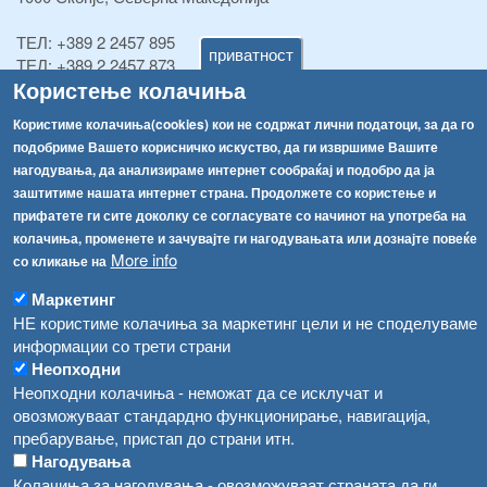
ТЕЛ:
+389 2 2457 895
приватност
ТЕЛ:
+389 2 2457 873
Користење колачиња
Факс:
+389 2 2457 893
Факс:
+389 2 2457 871
Користиме колачиња(cookies) кои не содржат лични податоци, за да го
info@fva.gov.mk
подобриме Вашето корисничко искуство, да ги извршиме Вашите
нагодувања, да анализираме интернет сообраќај и подобро да ја
[АХВ-претходна страна]
заштитиме нашата интернет страна. Продолжете со користење и
Соопштенија
Навигација
прифатете ги сите доколку се согласувате со начинот на употреба на
Високите температури ризик од труење со храна, опасни се и за животните
колачиња, променете и зачувајте ги нагодувањата или дознајте повеќе
Архива
More info
со кликање на
Водата во Гостивар може да се користи како техничка, продолжува испораката на флаширана вода
Регистри
Маркетинг
Обрасци
Во Гостивар спроведени 70 вонредни контроли
НЕ користиме колачиња за маркетинг цели и не споделуваме
информации со трети страни
Забрани
Забраната за водата во Гостивар останува на сила, операторите да користат само технички безбедна вода
Неопходни
Огласи
Неопходни колачиња - неможат да се исклучат и
Забранета за пиење водата од гостиварскиот водовод
овозможуваат стандардно функционирање, навигација,
пребарување, пристап до страни итн.
Нагодувања
Колачиња за нагодувања - овозможуваат страната да ги