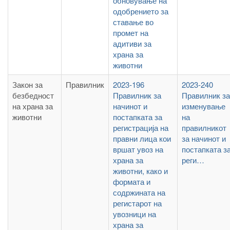
обновување на
одобрението за
ставање во
промет на
адитиви за
храна за
животни
Закон за
Правилник
2023-196
2023-240
безбедност
Правилник за
Правилник за
на храна за
начинот и
изменување
животни
постапката за
на
регистрација на
правилникот
правни лица кои
за начинот и
вршат увоз на
постапката з
храна за
реги…
животни, како и
формата и
содржината на
регистарот на
увозници на
храна за