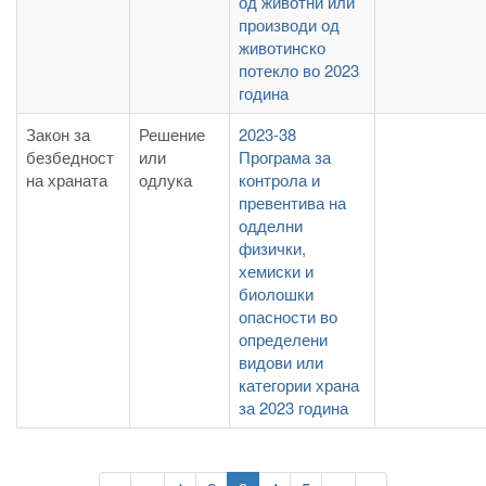
од животни или
производи од
животинско
потекло во 2023
година
Закон за
Решение
2023-38
безбедност
или
Програма за
на храната
одлука
контрола и
превентива на
одделни
физички,
хемиски и
биолошки
опасности во
определени
видови или
категории храна
за 2023 година
Pagination