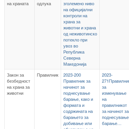
на храната
одлука
зголемено ниво
на официјални
контроли на
храна за
животни и храна
од неживотинско
потекло при
увоз во
Република
Северна
Македонија
Закон за
Правилник
2023-200
2023-
безбедност
Правилник за
271Правилни
на храна за
начинот за
за
животни
поднесување
изменување
барање, како и
на
формата и
правилникот
содржината на
за начинот за
барањето за
поднесување
добивање или
барање…