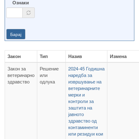
Ознаки
Барај
Закон
Тип
Назив
Измена
Закон за
Решение
2024-45 Годишна
ветеринарно
или
наредба за
здравство
одлука
извршување на
ветеринарните
мерки и
контроли за
заштита на
јавното
здравство од
контаминенти
или резидуи кои