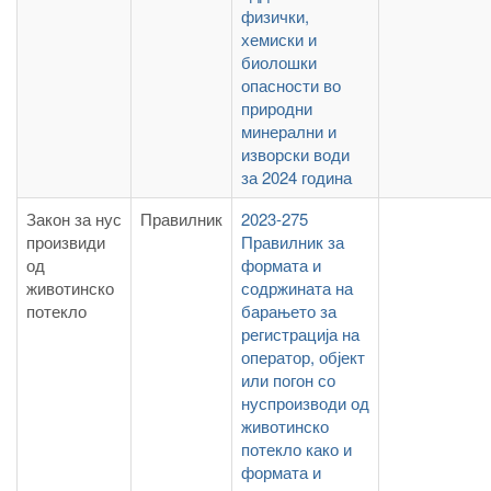
физички,
хемиски и
биолошки
опасности во
природни
минерални и
изворски води
за 2024 година
Закон за нус
Правилник
2023-275
произвиди
Правилник за
од
формата и
животинско
содржината на
потекло
барањето за
регистрација на
оператор, објект
или погон со
нуспроизводи од
животинско
потекло како и
формата и