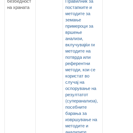
безбедност
Правилник за
на храната
постапките и
методите за
земање
примероци за
вршење
анализи,
вклучувајќи ги
методите на
потврда или
референтни
методи, кои се
користат во
случај на
оспорување на
резултатот
(суперанализа),
посебните
барања за
извршување на
методите и
анализите,