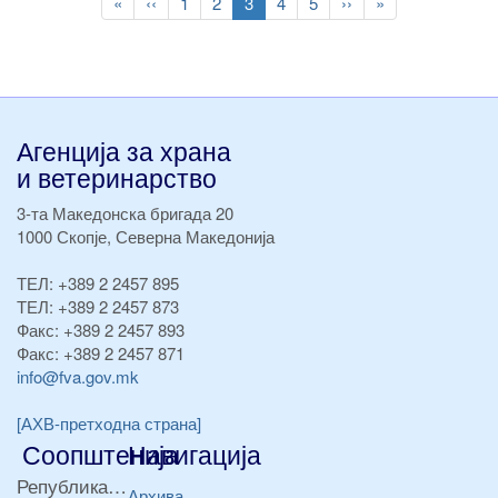
First
«
Previous
‹‹
Page
1
Page
2
Current
3
Page
4
Page
5
Следна
››
Last
»
page
page
page
страна
page
Агенција за храна
и ветеринарство
3-та Македонска бригада 20
1000 Скопје, Северна Македонија
ТЕЛ:
+389 2 2457 895
ТЕЛ:
+389 2 2457 873
Факс:
+389 2 2457 893
Факс:
+389 2 2457 871
info@fva.gov.mk
[АХВ-претходна страна]
Соопштенија
Навигација
Република Бугарија ги засили официјалните контроли при увоз на свежо овошје и зеленчук
Архива