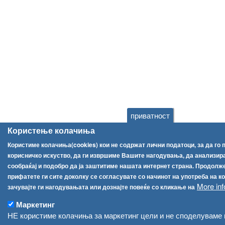
приватност
Користење колачиња
Користиме колачиња(cookies) кои не содржат лични податоци, за да го
корисничко искуство, да ги извршиме Вашите нагодувања, да анализир
сообраќај и подобро да ја заштитиме нашата интернет страна. Продолж
прифатете ги сите доколку се согласувате со начинот на употреба на к
More inf
зачувајте ги нагодувањата или дознајте повеќе со кликање на
Маркетинг
НЕ користиме колачиња за маркетинг цели и не споделуваме