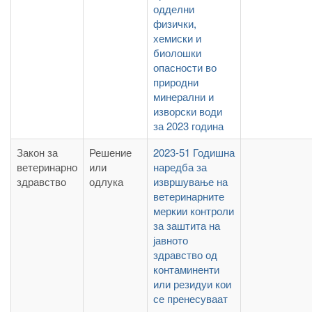
одделни
физички,
хемиски и
биолошки
опасности во
природни
минерални и
изворски води
за 2023 година
Закон за
Решение
2023-51 Годишна
ветеринарно
или
наредба за
здравство
одлука
извршување на
ветеринарните
меркии контроли
за заштита на
јавното
здравство од
контаминенти
или резидуи кои
се пренесуваат