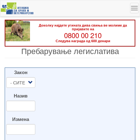
Skip
To
to
na
main
content
Доколку најдете угината дива свиња ве молиме да
пријавите на
0800 00 210
Следува награда од 600 денари
Пребарување легислатива
Закон
Назив
Измена