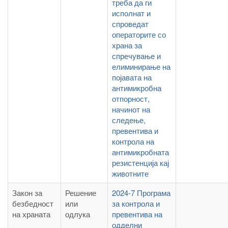
треба да ги
исполнат и
спроведат
операторите со
храна за
спречување и
елиминирање на
појавата на
антимикробна
отпорност,
начинот на
следење,
превентива и
контрола на
антимикробната
резистенција кај
животните
Закон за
Решение
2024-7 Програма
безбедност
или
за контрола и
на храната
одлука
превентива на
одделни