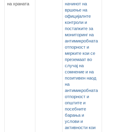
на храната
начинот на
вршење на
официјалнте
контроли и
постапките за
мониторинг на
антимикробната
отпорност и
мерките кои се
преземаат во
случај на
сомнение и на
позитивен наод
на
антимикробната
отпорност и
општите и
посебните
барања и
услови и
активности кои