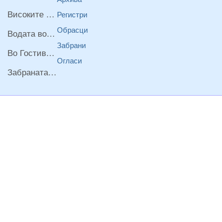
Високите температури ризик од труење со храна, опасни се и за животните
Регистри
Обрасци
Водата во Гостивар може да се користи како техничка, продолжува испораката на флаширана вода
Забрани
Во Гостивар спроведени 70 вонредни контроли
Огласи
Забраната за водата во Гостивар останува на сила, операторите да користат само технички безбедна вода