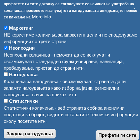
прифатете ги сите доколку се согласувате со начинот на употреба на
Република Бугарија ги засили официјалните контроли при увоз на свежо овошје и зеленчук
колачиња, променете и зачувајте ги нагодувањата или дознајте повеќе
Архива
More info
со кликање на
Високите температури ризик од труење со храна, опасни се и за животните
Регистри
Маркетинг
Обрасци
Водата во Гостивар може да се користи како техничка, продолжува испораката на флаширана вода
НЕ користиме колачиња за маркетинг цели и не споделуваме
Забрани
информации со трети страни
Во Гостивар спроведени 70 вонредни контроли
Неопходни
Огласи
Неопходни колачиња - неможат да се исклучат и
Забраната за водата во Гостивар останува на сила, операторите да користат само технички безбедна вода
овозможуваат стандардно функционирање, навигација,
пребарување, пристап до страни итн.
Нагодувања
Колачиња за нагодувања - овозможуваат страната да ги
запамти нагоувањата како избор на јазик, регионални
нагодувања, начин на приказ, итн.
Статистички
Статистички колачиња - веб страната собира анонимни
податоци за бројот, видот и останатите технички информации
околу посетите итн.
Зачувај нагодувања
Прифати ги сите