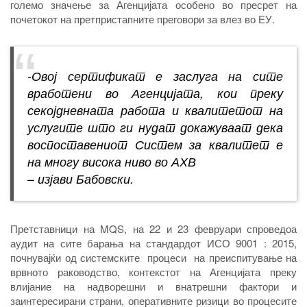
големо значење за Агенцијата особено во пресрет на
почетокот на претпристапните преговори за влез во ЕУ.
-Овој сертификат е заслуга на сите
вработени во Агенцијата, кои преку
секојдневната работа и квалитетот на
услугите што ги нудат докажуваат дека
воспоставениот Систем за квалитет е
на многу висока ниво во АХВ
– изјави Бабовски.
Претставници на MQS, на 22 и 23 февруари спроведоа
аудит на сите барања на стандардот ИСО 9001 : 2015,
почнувајќи од системските процеси на преиспитување на
врвното раководство, контекстот на Агенцијата преку
влијание на надворешни и внатрешни фактори и
заинтересирани страни, оперативните ризици во процесите