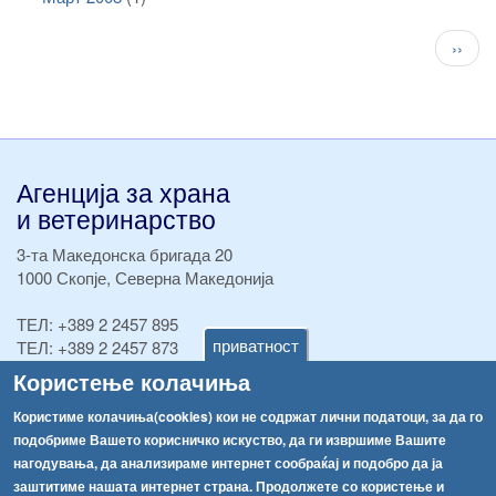
Pagination
След
››
стран
Агенција за храна
и ветеринарство
3-та Македонска бригада 20
1000 Скопје, Северна Македонија
ТЕЛ:
+389 2 2457 895
приватност
ТЕЛ:
+389 2 2457 873
Факс:
+389 2 2457 893
Користење колачиња
Факс:
+389 2 2457 871
info@fva.gov.mk
Користиме колачиња(cookies) кои не содржат лични податоци, за да го
подобриме Вашето корисничко искуство, да ги извршиме Вашите
[АХВ-претходна страна]
нагодувања, да анализираме интернет сообраќај и подобро да ја
Соопштенија
Навигација
заштитиме нашата интернет страна. Продолжете со користење и