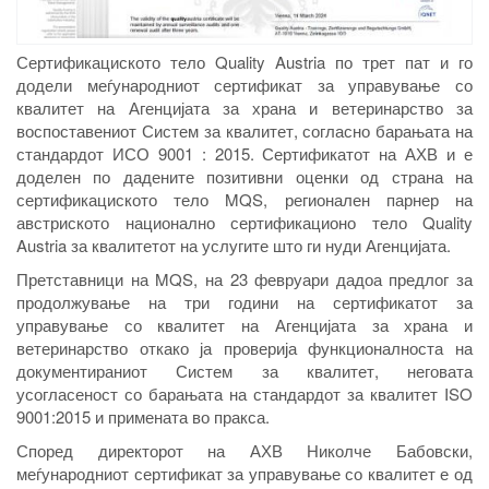
Сертификациското тело Quality Austria по трет пат и го
додели меѓународниот сертификат за управување со
квалитет на Агенцијата за храна и ветеринарство за
воспоставениот Систем за квалитет, согласно барањата на
стандардот ИСО 9001 : 2015. Сертификатот на АХВ и е
доделен по дадените позитивни оценки од страна на
сертификациското тело MQS, регионален парнер на
австриското национално сертификационо тело Quality
Austria за квалитетот на услугите што ги нуди Агенцијата.
Претставници на MQS, на 23 февруари дадоа предлог за
продолжување на три години на сертификатот за
управување со квалитет на Агенцијата за храна и
ветеринарство откако ја проверија функционалноста на
документираниот Систем за квалитет, неговата
усогласеност со барањата на стандардот за квалитет ISO
9001:2015 и примената во пракса.
Според директорот на АХВ Николче Бабовски,
меѓународниот сертификат за управување со квалитет е од