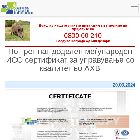
Skip
To
to
na
main
content
Доколку најдете угината дива свиња ве молиме да
пријавите на
0800 00 210
Следува награда од 600 денари
По трет пат доделен меѓународен
ИСО сертификат за управување со
квалитет во АХВ
20.03.2024