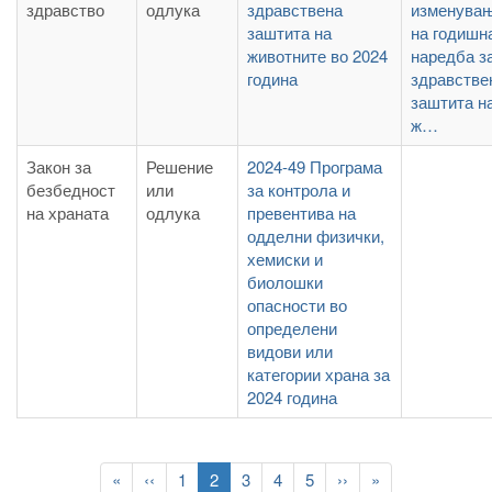
здравство
одлука
здравствена
изменува
заштита на
на годишн
животните во 2024
наредба з
година
здравстве
заштита н
ж…
Закон за
Решение
2024-49 Програма
безбедност
или
за контрола и
на храната
одлука
превентива на
одделни физички,
хемиски и
биолошки
опасности во
определени
видови или
категории храна за
2024 година
Pagination
First
«
Previous
‹‹
Page
1
Current
2
Page
3
Page
4
Page
5
Следна
››
Last
»