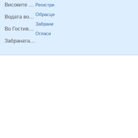
Високите температури ризик од труење со храна, опасни се и за животните
Регистри
Обрасци
Водата во Гостивар може да се користи како техничка, продолжува испораката на флаширана вода
Забрани
Во Гостивар спроведени 70 вонредни контроли
Огласи
Забраната за водата во Гостивар останува на сила, операторите да користат само технички безбедна вода