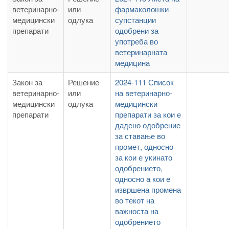
ветеринарно-
или
фармаколошки
медицински
одлука
супстанции
препарати
одобрени за
употреба во
ветеринарната
медицина
Закон за
Решение
2024-111 Список
ветеринарно-
или
на ветеринарно-
медицински
одлука
медицински
препарати
препарати за кои е
дадено одобрение
за ставање во
промет, односно
за кои е укинато
одобрението,
односно а кои е
извршена промена
во текот на
важноста на
одобрението