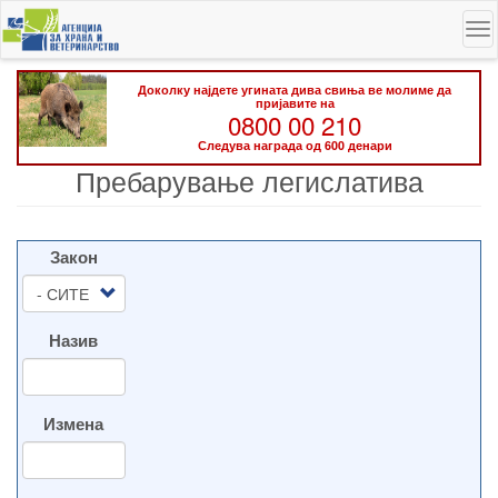
Skip
To
to
na
main
content
Доколку најдете угината дива свиња ве молиме да
пријавите на
0800 00 210
Следува награда од 600 денари
Пребарување легислатива
Закон
Назив
Измена