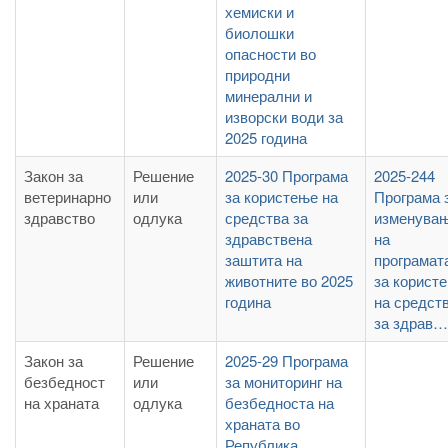
хемиски и
биолошки
опасности во
природни
минерални и
изворски води за
2025 година
Закон за
Решение
2025-30 Програма
2025-244
ветеринарно
или
за користење на
Програма 
здравство
одлука
средства за
изменува
здравствена
на
заштита на
програмат
животните во 2025
за корист
година
на средст
за здрав…
Закон за
Решение
2025-29 Програма
безбедност
или
за мониторинг на
на храната
одлука
безбедноста на
храната во
Република