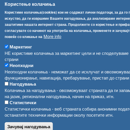
Користење колачиња
Користиме колачиња(cookies) кои не содржат лични податоци, за да г
искуство, да ги извршиме Вашите нагодувања, да анализираме интернет
заштитиме нашата интернет страна. Продолжете со користење и прифат
согласувате со начинот на употреба на колачиња, променете и зачувајт
More info
повеќе со кликање на
Маркетинг
НЕ користиме колачиња за маркетинг цели и не споделуваме
страни
Неопходни
Неопходни колачиња - неможат да се исклучат и овозможува
функционирање, навигација, пребарување, пристап до страни 
Нагодувања
Колачиња за нагодувања - овозможуваат страната да ги запа
на јазик, регионални нагодувања, начин на приказ, итн.
Статистички
Статистички колачиња - веб страната собира анонимни подато
останатите технички информации околу посетите итн.
Зачувај нагодувања