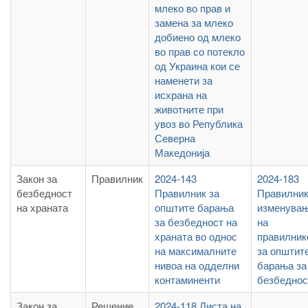
млеко во прав и
замена за млеко
добиено од млеко
во прав со потекло
од Украина кои се
наменети за
исхрана на
животните при
увоз во Република
Северна
Македонија
Закон за
Правилник
2024-143
2024-183
безбедност
Правилник за
Правилник
на храната
општите барања
изменува
за безбедност на
на
храната во однос
правилник
на максималните
за општит
нивоа на одделни
барања за
контаминенти
безбедно
Закон за
Решение
2024-118 Листа на