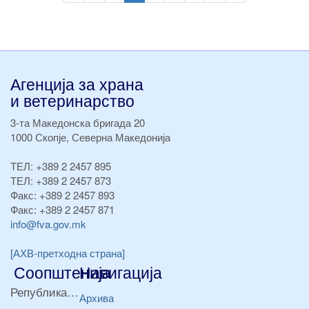
page
page
page
страна
page
Агенција за храна
и ветеринарство
3-та Македонска бригада 20
1000 Скопје, Северна Македонија
ТЕЛ:
+389 2 2457 895
ТЕЛ:
+389 2 2457 873
Факс:
+389 2 2457 893
Факс:
+389 2 2457 871
info@fva.gov.mk
[АХВ-претходна страна]
Соопштенија
Навигација
Република Бугарија ги засили официјалните контроли при увоз на свежо овошје и зеленчук
Архива