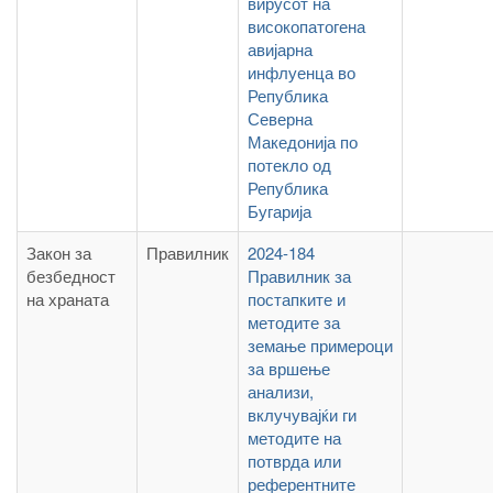
вирусот на
високопатогена
авијарна
инфлуенца во
Република
Северна
Македонија по
потекло од
Република
Бугарија
Закон за
Правилник
2024-184
безбедност
Правилник за
на храната
постапките и
методите за
земање примероци
за вршење
анализи,
вклучувајќи ги
методите на
потврда или
референтните