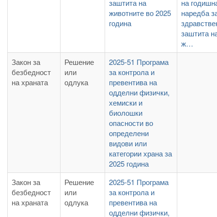
заштита на
на годишн
животните во 2025
наредба з
година
здравстве
заштита н
ж…
Закон за
Решение
2025-51 Програма
безбедност
или
за контрола и
на храната
одлука
превентива на
одделни физички,
хемиски и
биолошки
опасности во
определени
видови или
категории храна за
2025 година
Закон за
Решение
2025-51 Програма
безбедност
или
за контрола и
на храната
одлука
превентива на
одделни физички,