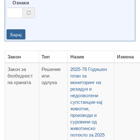
Ознаки
Барај
Закон
Тип
Назив
Измена
Закон за
Решение
2025-76 Годишен
безбедност
или
план за
на храната
одлука
мониторинг на
резидуи и
недозволени
супстанции кај
животни,
производи и
суровини од
животинско
потекло за 2025