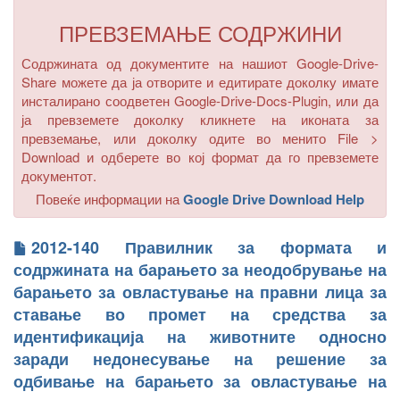
ПРЕВЗЕМАЊЕ СОДРЖИНИ
Содржината од документите на нашиот Google-Drive-
Share можете да ја отворите и едитирате доколку имате
инсталирано соодветен Google-Drive-Docs-Plugin, или да
ја превземете доколку кликнете на иконата за
превземање, или доколку одите во менито
File >
Download
и одберете во кој формат да го превземете
документот.
Повеќе информации на
Google Drive Download Help
2012-140 Правилник за формата и
содржината на барањето за неодобрување на
барањето за овластување на правни лица за
ставање во промет на средства за
идентификација на животните односно
заради недонесување на решение за
одбивање на барањето за овластување на