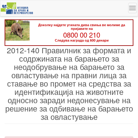
Skip
To
to
na
main
content
Доколку најдете угината дива свиња ве молиме да
пријавите на
0800 00 210
Следува награда од 600 денари
2012-140 Правилник за формата и
содржината на барањето за
неодобрување на барањето за
овластување на правни лица за
ставање во промет на средства за
идентификација на животните
односно заради недонесување на
решение за одбивање на барањето
за овластување