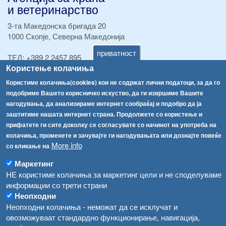
и ветеринарство
3-та Македонска бригада 20
1000 Скопје, Северна Македонија
приватност
ТЕЛ:
+389 2 2457 895
Користење колачиња
ТЕЛ:
+389 2 2457 873
Факс:
+389 2 2457 893
Користиме колачиња(cookies) кои не содржат лични податоци, за да го
Факс:
+389 2 2457 871
подобриме Вашето корисничко искуство, да ги извршиме Вашите
info@fva.gov.mk
нагодувања, да анализираме интернет сообраќај и подобро да ја
заштитиме нашата интернет страна. Продолжете со користење и
[АХВ-претходна страна]
прифатете ги сите доколку се согласувате со начинот на употреба на
Соопштенија
Навигација
колачиња, променете и зачувајте ги нагодувањата или дознајте повеќе
More info
со кликање на
Република Бугарија ги засили официјалните контроли при увоз на свежо овошје и зеленчук
Архива
Маркетинг
Високите температури ризик од труење со храна, опасни се и за животните
Регистри
НЕ користиме колачиња за маркетинг цели и не споделуваме
информации со трети страни
Обрасци
Водата во Гостивар може да се користи како техничка, продолжува испораката на флаширана вода
Неопходни
Забрани
Неопходни колачиња - неможат да се исклучат и
Во Гостивар спроведени 70 вонредни контроли
Огласи
овозможуваат стандардно функционирање, навигација,