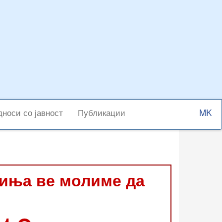
Select
носи со јавност
Публикации
your
langu
виња ве молиме да