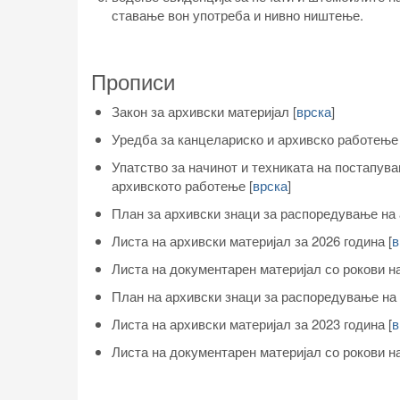
ставање вон употреба и нивно ништење.
Прописи
Закон за архивски материјал
[
врска
]
Уредба за канцелариско и архивско работењ
Упатство за начинот и техниката на постапув
архивското работење [
врска
]
План за архивски знаци за распоредување на 
Листа на архивски материјал за 2026 година
[
в
Листа на документарен материјал со рокови н
План на архивски знаци за распоредување на 
Листа на архивски материјал за 2023 година
[
в
Листа на документарен материјал со рокови н