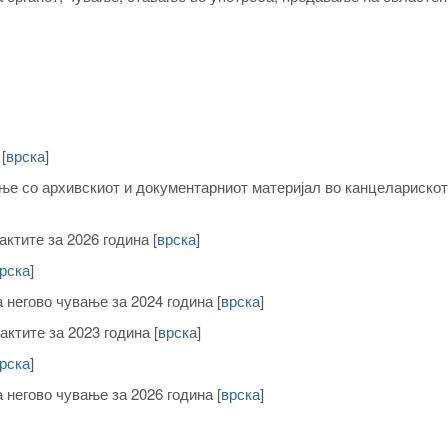
е
[
врска
]
ање со архивскиот и документарниот материјал во канцеларискот
актите за 2026 година
[
врска
]
рска
]
а негово чување за 2024 година
[
врска
]
актите за 2023 година
[
врска
]
рска
]
а негово чување за 2026 година
[
врска
]