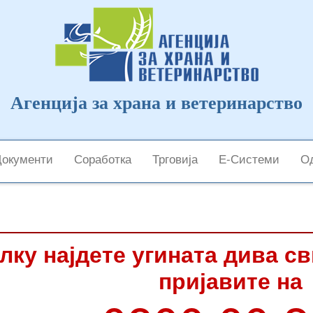
Агенција за храна и ветеринарство
Документи
Соработка
Трговија
Е-Системи
Од
лку најдете угината дива с
пријавите на