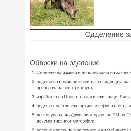
Одделение за
Обврски на оделение
Следење на измени и дополнувања на законск
водење на помошните книги за евиденција на ак
препорачана пошта и друго;
изработка на Планот на архивски знаци, Листа
водење електронска архива и нејзино постоја
доставување до Државниот архив на РМ на Пла
документираниот материјал;
водење евиденција за печати и штембилите на