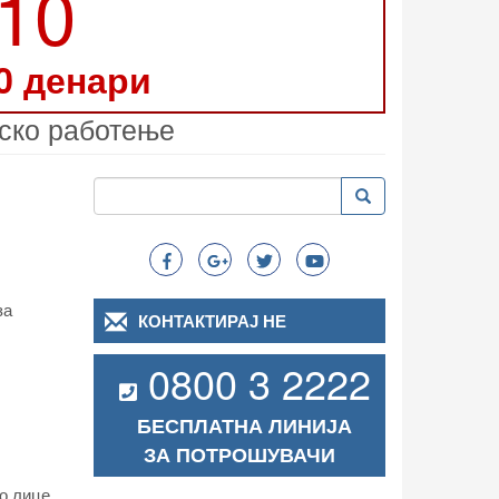
210
0 денари
иско работење
Пребарување
Пребарување
Search
за
КОНТАКТИРАЈ НЕ
0800 3 2222
БЕСПЛАТНА ЛИНИЈА
ЗА ПОТРОШУВАЧИ
о лице,