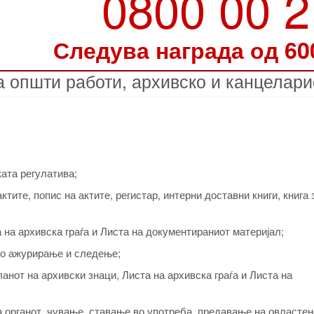
0800 00 
Следува награда од 60
 општи работи, архивско и канцелар
ата регулатива;
тите, попис на актите, регистар, интерни доставни книги, книга 
 на архивска граѓа и Листа на документираниот материјал;
но ажурирање и следење;
нот на архивски знаци, Листа на архивска граѓа и Листа на
 органот, чување, ставање во употреба, предавање на овластен