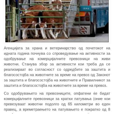
Агенцијата за храна и ветеринарство од почетокот на
идната година почнува со спроведување на активности за
одобрување на комерцијалните превозници на живи
животни. Станува збор за активности кои треба да се
реализираат во согласност со одредбите за заштита и
благосостојба на животните за време на превоз од Законот
за заштита и благосостојба на животните и Правилникот за
заштита и благосостојба на животните за време на превоз.
Со одобрувањето на превозниците, опфатени ќе бидат
комерцијалните превозници за кратки патувања (оние кои
превезуваат животни подолго од 65 километри во еден
правец, а времетраењето на патувањето е пократко од 8