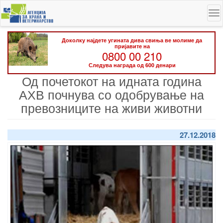
Skip
To
to
na
main
content
Доколку најдете угината дива свиња ве молиме да
пријавите на
0800 00 210
Следува награда од 600 денари
Од почетокот на идната година
АХВ почнува со одобрување на
превозниците на живи животни
27.12.2018