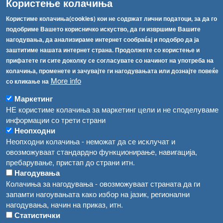
Користење колачиња
Факс:
+389 2 2457 871
info@fva.gov.mk
Користиме колачиња(cookies) кои не содржат лични податоци, за да го
подобриме Вашето корисничко искуство, да ги извршиме Вашите
[АХВ-претходна страна]
нагодувања, да анализираме интернет сообраќај и подобро да ја
Соопштенија
Навигација
заштитиме нашата интернет страна. Продолжете со користење и
прифатете ги сите доколку се согласувате со начинот на употреба на
Република Бугарија ги засили официјалните контроли при увоз на свежо овошје и зеленчук
Архива
колачиња, променете и зачувајте ги нагодувањата или дознајте повеќе
More info
со кликање на
Високите температури ризик од труење со храна, опасни се и за животните
Регистри
Маркетинг
Обрасци
Водата во Гостивар може да се користи како техничка, продолжува испораката на флаширана вода
НЕ користиме колачиња за маркетинг цели и не споделуваме
Забрани
информации со трети страни
Во Гостивар спроведени 70 вонредни контроли
Неопходни
Огласи
Неопходни колачиња - неможат да се исклучат и
Забраната за водата во Гостивар останува на сила, операторите да користат само технички безбедна вода
овозможуваат стандардно функционирање, навигација,
пребарување, пристап до страни итн.
Нагодувања
Колачиња за нагодувања - овозможуваат страната да ги
запамти нагоувањата како избор на јазик, регионални
нагодувања, начин на приказ, итн.
Статистички