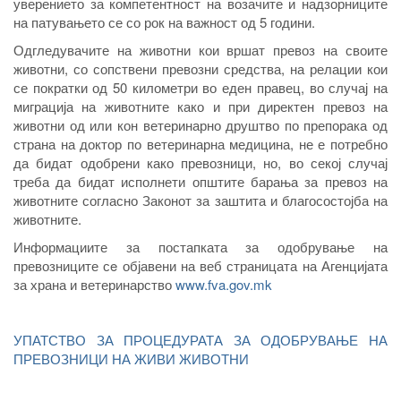
уверението за компетентност на возачите и надзорниците
на патувањето се со рок на важност од 5 години.
Одгледувачите на животни кои вршат превоз на своите
животни, со сопствени превозни средства, на релации кои
се пократки од 50 километри во еден правец, во случај на
миграција на животните како и при директен превоз на
животни од или кон ветеринарно друштво по препорака од
страна на доктор по ветеринарна медицина, не е потребно
да бидат одобрени како превозници, но, во секој случај
треба да бидат исполнети општите барања за превоз на
животните согласно Законот за заштита и благосостојба на
животните.
Информациите за постапката за одобрување на
превозниците сe објавени на веб страницата на Агенцијата
за храна и ветеринарство
www.fva.gov.mk
УПАТСТВО ЗА ПРОЦЕДУРАТА ЗА ОДОБРУВАЊЕ НА
ПРЕВОЗНИЦИ НА ЖИВИ ЖИВОТНИ