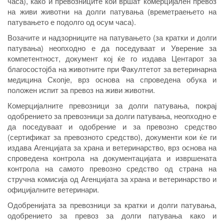
часа), како и превозниците кои вршат комерцијален превоз
на живи животни на долги патувања (времетраењето на
патувањето е подолго од осум часа).
Возачите и надзорниците на патувањето (за кратки и долги
патувања) неопходно е да поседуваат и Уверение за
компетентност, документ кој ќе го издава Центарот за
благосостојба на животните при Факултетот за ветеринарна
медицина Скопје, врз основа на спроведена обука и
положен испит за превоз на живи животни.
Комерцијалните превозници за долги патувања, покрај
одобрението за превозници за долги патувања, неопходно е
да поседуваат и одобрение и за превозно средство
(сертификат за превозното средство), документи кои ќе ги
издава Агенцијата за храна и ветеринарство, врз основа на
спроведена контрола на документацијата и извршената
контрола на самото превозно средство од страна на
стручна комисија од Агенцијата за храна и ветеринарство и
официјалните ветеринари.
Одобренијата за превозници за кратки и долги патувања,
одобрението за превоз за долги патувања како и