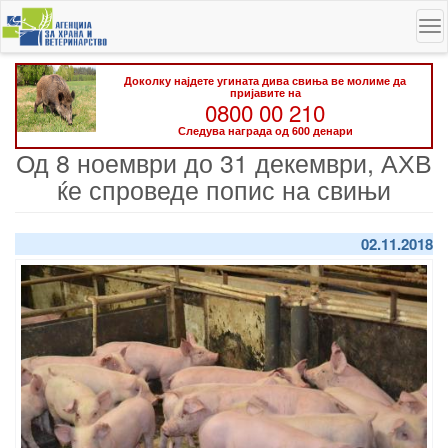
Skip
To
to
na
main
content
Доколку најдете угината дива свиња ве молиме да
пријавите на
0800 00 210
Следува награда од 600 денари
Од 8 ноември до 31 декември, АХВ
ќе спроведе попис на свињи
02.11.2018