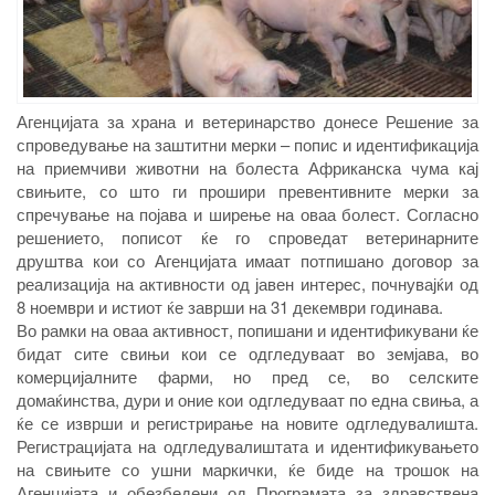
Агенцијата за храна и ветеринарство донесе Решение за
спроведување на заштитни мерки – попис и идентификација
на приемчиви животни на болеста Африканска чума кај
свињите, со што ги прошири превентивните мерки за
спречување на појава и ширење на оваа болест. Согласно
решението, пописот ќе го спроведат ветеринарните
друштва кои со Агенцијата имаат потпишано договор за
реализација на активности од јавен интерес, почнувајќи од
8 ноември и истиот ќе заврши на 31 декември годинава.
Во рамки на оваа активност, попишани и идентификувани ќе
бидат сите свињи кои се одгледуваат во земјава, во
комерцијалните фарми, но пред се, во селските
домаќинства, дури и оние кои одгледуваат по една свиња, а
ќе се изврши и регистрирање на новите одгледувалишта.
Регистрацијата на одгледувалиштата и идентификувањето
на свињите со ушни маркички, ќе биде на трошок на
Агенцијата и обезбедени од Програмата за здравствена