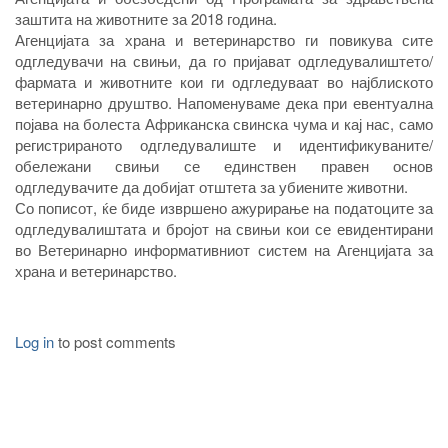
заштита на животните за 2018 година.
Агенцијата за храна и ветеринарство ги повикува сите
одгледувачи на свињи, да го пријават одгледувалиштето/
фармата и животните кои ги одгледуваат во најблиското
ветеринарно друштво. Напоменуваме дека при евентуална
појава на болеста Африканска свинска чума и кај нас, само
регистрираното одгледувалиште и идентификуваните/
обележани свињи се единствен правен основ
одгледувачите да добијат отштета за убиените животни.
Со пописот, ќе биде извршено ажурирање на податоците за
одгледувалиштата и бројот на свињи кои се евидентирани
во Ветеринарно информативниот систем на Агенцијата за
храна и ветеринарство.
Log in
to post comments