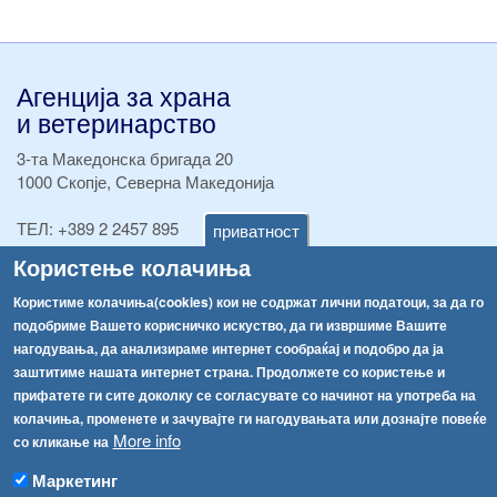
Агенција за храна
и ветеринарство
3-та Македонска бригада 20
1000 Скопје, Северна Македонија
ТЕЛ:
+389 2 2457 895
приватност
ТЕЛ:
+389 2 2457 873
Користење колачиња
Факс:
+389 2 2457 893
Факс:
+389 2 2457 871
Користиме колачиња(cookies) кои не содржат лични податоци, за да го
info@fva.gov.mk
подобриме Вашето корисничко искуство, да ги извршиме Вашите
нагодувања, да анализираме интернет сообраќај и подобро да ја
[АХВ-претходна страна]
заштитиме нашата интернет страна. Продолжете со користење и
Соопштенија
Навигација
прифатете ги сите доколку се согласувате со начинот на употреба на
колачиња, променете и зачувајте ги нагодувањата или дознајте повеќе
Република Бугарија ги засили официјалните контроли при увоз на свежо овошје и зеленчук
More info
Архива
со кликање на
Високите температури ризик од труење со храна, опасни се и за животните
Регистри
Маркетинг