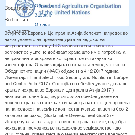
Обрасци
Водата во Гостивар може да се користи како техничка, продолжува испораката на флаширана вода
Забрани
Во Гостивар спроведени 70 вонредни контроли
Огласи
Забраната за водата во Гостивар останува на сила, операторите да користат само технички безбедна вода
Земјите во Европа и Централна Азија бележат напредок во
намалувањето на преваленцијата на недоволна
исхранетост, но околу 14,3 милиони жени и мажи во
регионот сè уште не добиваат храна што им е потребна, а
неправилната исхрана е во пораст, се истакнува во
извештајот на Организацијата на храна и земјоделство на
Обединетите нации (ФАО) објавен на 4.12.2017 година.
Извештајот The State of Food Security and Nutrition in Europe
and Central Asia 2017 (“Состојба со обезбедување доволно
храна и исхрана во Европа и Централна Азија 2017”)
анализира голем број индикатори за обезбедување на
доволно храна за сите, како и за исхраната, со цел процена
на напредокот на земјите кон постигнување на целта број 2
за одржлив развој (Sustainable Development Goal 2) -
Искоренување на гладот, доволно храна за сите, подобра
исхрана и промовирање на одржливо земјоделство - до
2030 година. Извештајот ја оценува енергетската вредност