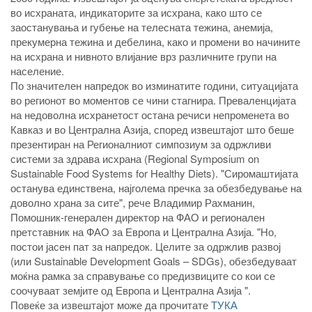
во исхраната, индикаторите за исхрана, како што се
заостанувања и губење на телесната тежина, анемија,
прекумерна тежина и дебелина, како и промени во начините
на исхрана и нивното влијание врз различните групи на
население.
По значителен напредок во изминатите години, ситуацијата
во регионот во моментов се чини стагнира. Преваленцијата
на недоволна исхранетост остана речиси непроменета во
Кавказ и во Централна Азија, според извештајот што беше
презентиран на Регионалниот симпозиум за одржливи
системи за здрава исхрана (Regional Symposium on
Sustainable Food Systems for Healthy Diets). "Сиромаштијата
останува единствена, најголема пречка за обезбедување на
доволно храна за сите", рече Владимир Рахманин,
Помошник-генерален директор на ФАО и регионален
претставник на ФАО за Европа и Централна Азија. "Но,
постои јасен пат за напредок. Целите за одржлив развој
(или Sustainable Development Goals – SDGs), обезбедуваат
моќна рамка за справување со предизвиците со кои се
соочуваат земјите од Европа и Централна Азија ".
Повеќе за извештајот може да прочитате
ТУКА