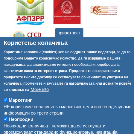
приватност
Користење колачиња
Користиме колачиња(cookies) кои не содржат лични податоци, за да го
подобриме Вашето корисничко искуство, да ги извршиме Вашите
нагодувања, да анализираме интернет сообраќај и подобро да ја
заштитиме нашата интернет страна. Продолжете со користење и
прифатете ги сите доколку се согласувате со начинот на употреба на
колачиња, променете и зачувајте ги нагодувањата или дознајте повеќе
More info
со кликање на
Архива
Маркетинг
Јуни 2005
(1)
НЕ користиме колачиња за маркетинг цели и не споделуваме
Декември 2005
(1)
информации со трети страни
Јануари 2007
(1)
Неопходни
Септември 2007
(1)
Неопходни колачиња - неможат да се исклучат и
Март 2008
(1)
овозможуваат стандардно функционирање, навигација,