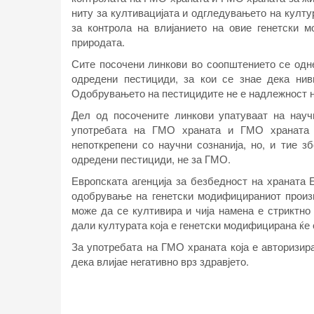
ниту за култивацијата и одгледувањето на култу
за контрола на влијанието на овие генетски 
природата.
Сите посочени линкови во соопштението се одне
одредени пестициди, за кои се знае дека ни
Одобрувањето на пестицидите не е надлежност н
Дел од посочените линкови упатуваат на науч
употребата на ГМО храната и ГМО храната 
непоткрепени со научни сознанија, но, и тие з
одредени пестициди, не за ГМО.
Европската агенција за безбедност на храната 
одобрување на генетски модифицираниот произв
може да се култивира и чија намена е стриктно
дали културата која е генетски модифицирана ќе 
За употребата на ГМО храната која е авторизира
дека влијае негативно врз здравјето.