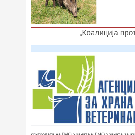
„Коалиција про
контролата на ГМО храната и ГМО храната за жи