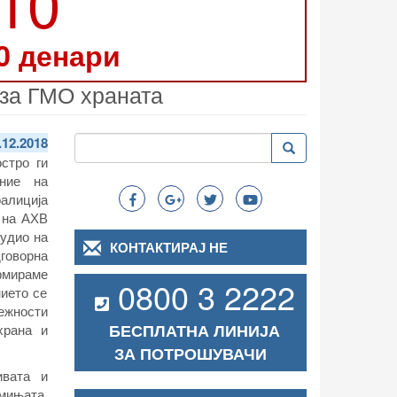
210
0 денари
 за ГМО храната
Пребарување
.12.2018
Пребарување
Search
остро ги
ние на
алиција
т на АХВ
тудио на
КОНТАКТИРАЈ НЕ
оворна
ормираме
0800 3 2222
нието се
ежности
БЕСПЛАТНА ЛИНИЈА
храна и
ЗА ПОТРОШУВАЧИ
ивата и
емињата,