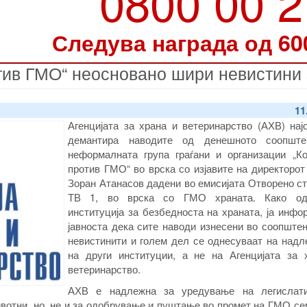
0800 00 
Следува награда од 60
тив ГМО“ неосновано шири невистини
11
Агенцијата за храна и ветеринарство (АХВ) нај
демантира наводите од денешното соопште
неформалната група граѓани и организации „Ко
против ГМО“ во врска со изјавите на директоро
Зоран Атанасов дадени во емисијата Отворено с
ТВ 1, во врска со ГМО храната. Како одг
институција за безбедноста на храната, ја инф
јавноста дека сите наводи изнесени во соопште
невистинити и голем дел се однесуваат на надл
на други институции, а не на Агенцијата за 
ветеринарство.
АХВ е надлежна за уредување на легислат
вотни, но, не и за одобрување и пуштање во промет на ГМО с