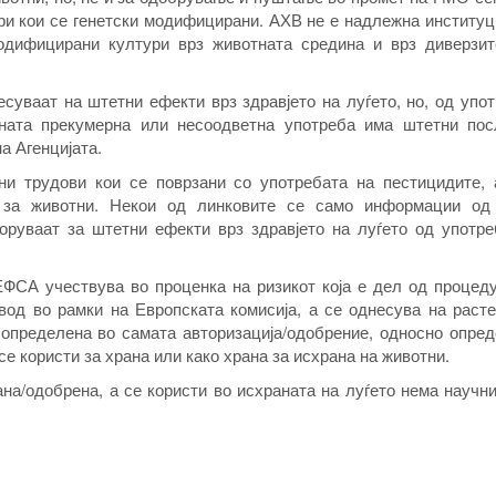
ри кои се генетски модифицирани. АХВ не е надлежна институц
модифицирани култури врз животната средина и врз диверзит
суваат на штетни ефекти врз здравјето на луѓето, но, од упо
вната прекумерна или несоодветна употреба има штетни пос
а Агенцијата.
ни трудови кои се поврзани со употребата на пестицидите, 
за животни. Некои од линковите се само информации од
боруваат за штетни ефекти врз здравјето на луѓето од употр
ЕФСА учествува во проценка на ризикот која е дел од процед
од во рамки на Европската комисија, а се однесува на расте
 определена во самата авторизација/одобрение, односно опре
се користи за храна или како храна за исхрана на животни.
на/одобрена, а се користи во исхраната на луѓето нема научн