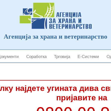
Агенција за храна и ветеринарство
Документи
Соработка
Трговија
Е-Системи
Од
лку најдете угината дива с
пријавите на