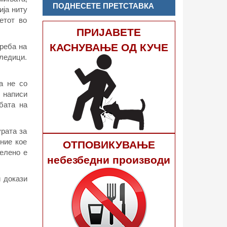
ПОДНЕСЕТЕ ПРЕТСТАВКА
ија ниту
етот во
ПРИЈАВЕТЕ
КАСНУВАЊЕ ОД КУЧЕ
треба на
ледици.
а не со
 написи
ебата на
урата за
ние кое
ОТПОВИКУВАЊЕ
делено е
небезбедни производи
и докази