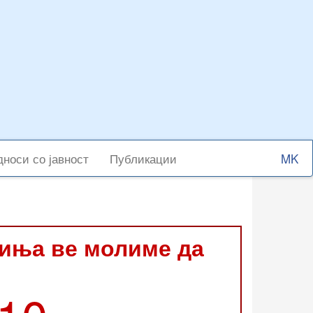
Select
носи со јавност
Публикации
your
langu
виња ве молиме да