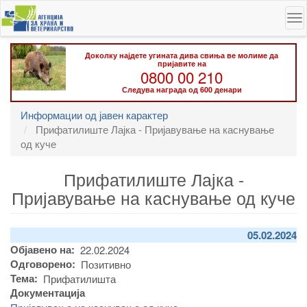
Skip
To
to
na
main
content
Доколку најдете угината дива свиња ве молиме да
пријавите на
0800 00 210
Следува награда од 600 денари
Информации од јавен карактер
Прифатилиште Лајка - Пријавување на каснување
од куче
Прифатилиште Лајка -
Пријавување на каснување од куче
05.02.2024
Објавено на
22.02.2024
Одговорено
Позитивно
Тема
Прифатилишта
Документација