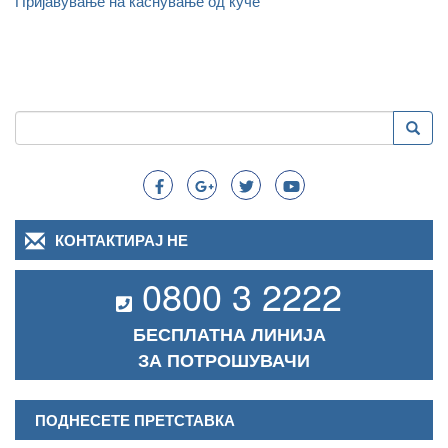
Пријавување на каснување од куче
Пребарување
Преба
Search
КОНТАКТИРАЈ НЕ
0800 3 2222
БЕСПЛАТНА ЛИНИЈА
ЗА ПОТРОШУВАЧИ
ПОДНЕСЕТЕ ПРЕТСТАВКА