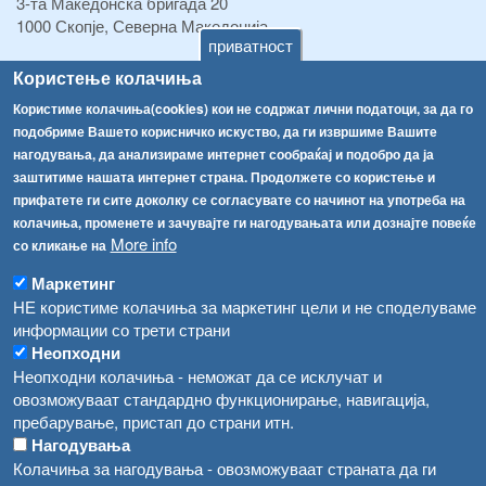
3-та Македонска бригада 20
1000 Скопје, Северна Македонија
приватност
ТЕЛ:
+389 2 2457 895
Користење колачиња
ТЕЛ:
+389 2 2457 873
Користиме колачиња(cookies) кои не содржат лични податоци, за да го
Факс:
+389 2 2457 893
подобриме Вашето корисничко искуство, да ги извршиме Вашите
Факс:
+389 2 2457 871
нагодувања, да анализираме интернет сообраќај и подобро да ја
info@fva.gov.mk
заштитиме нашата интернет страна. Продолжете со користење и
прифатете ги сите доколку се согласувате со начинот на употреба на
[АХВ-претходна страна]
колачиња, променете и зачувајте ги нагодувањата или дознајте повеќе
Соопштенија
Навигација
More info
со кликање на
Република Бугарија ги засили официјалните контроли при увоз на свежо овошје и зеленчук
Архива
Маркетинг
НЕ користиме колачиња за маркетинг цели и не споделуваме
Високите температури ризик од труење со храна, опасни се и за животните
Регистри
информации со трети страни
Обрасци
Водата во Гостивар може да се користи како техничка, продолжува испораката на флаширана вода
Неопходни
Неопходни колачиња - неможат да се исклучат и
Забрани
Во Гостивар спроведени 70 вонредни контроли
овозможуваат стандардно функционирање, навигација,
Огласи
пребарување, пристап до страни итн.
Забраната за водата во Гостивар останува на сила, операторите да користат само технички безбедна вода
Нагодувања
Колачиња за нагодувања - овозможуваат страната да ги