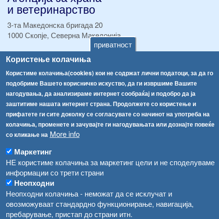
и ветеринарство
3-та Македонска бригада 20
1000 Скопје, Северна Македонија
приватност
ТЕЛ:
+389 2 2457 895
Користење колачиња
ТЕЛ:
+389 2 2457 873
Користиме колачиња(cookies) кои не содржат лични податоци, за да го
Факс:
+389 2 2457 893
подобриме Вашето корисничко искуство, да ги извршиме Вашите
Факс:
+389 2 2457 871
нагодувања, да анализираме интернет сообраќај и подобро да ја
info@fva.gov.mk
заштитиме нашата интернет страна. Продолжете со користење и
прифатете ги сите доколку се согласувате со начинот на употреба на
[АХВ-претходна страна]
колачиња, променете и зачувајте ги нагодувањата или дознајте повеќе
Соопштенија
Навигација
More info
со кликање на
Република Бугарија ги засили официјалните контроли при увоз на свежо овошје и зеленчук
Архива
Маркетинг
НЕ користиме колачиња за маркетинг цели и не споделуваме
Високите температури ризик од труење со храна, опасни се и за животните
Регистри
информации со трети страни
Обрасци
Водата во Гостивар може да се користи како техничка, продолжува испораката на флаширана вода
Неопходни
Неопходни колачиња - неможат да се исклучат и
Забрани
Во Гостивар спроведени 70 вонредни контроли
овозможуваат стандардно функционирање, навигација,
Огласи
пребарување, пристап до страни итн.