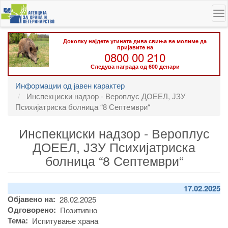
Skip
To
to
na
main
content
Доколку најдете угината дива свиња ве молиме да
пријавите на
0800 00 210
Следува награда од 600 денари
Информации од јавен карактер
Инспекциски надзор - Вероплус ДОЕЕЛ, ЈЗУ
Психијатриска болница “8 Септември“
Инспекциски надзор - Вероплус
ДОЕЕЛ, ЈЗУ Психијатриска
болница “8 Септември“
17.02.2025
Објавено на
28.02.2025
Одговорено
Позитивно
Тема
Испитување храна