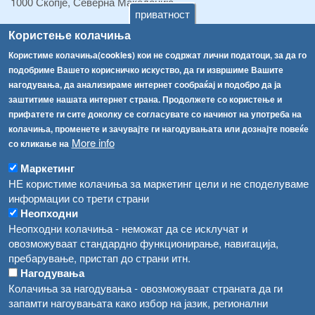
1000 Скопје, Северна Македонија
приватност
ТЕЛ:
+389 2 2457 895
Користење колачиња
ТЕЛ:
+389 2 2457 873
Користиме колачиња(cookies) кои не содржат лични податоци, за да го
Факс:
+389 2 2457 893
подобриме Вашето корисничко искуство, да ги извршиме Вашите
Факс:
+389 2 2457 871
нагодувања, да анализираме интернет сообраќај и подобро да ја
info@fva.gov.mk
заштитиме нашата интернет страна. Продолжете со користење и
прифатете ги сите доколку се согласувате со начинот на употреба на
[АХВ-претходна страна]
колачиња, променете и зачувајте ги нагодувањата или дознајте повеќе
Соопштенија
Навигација
More info
со кликање на
Република Бугарија ги засили официјалните контроли при увоз на свежо овошје и зеленчук
Архива
Маркетинг
НЕ користиме колачиња за маркетинг цели и не споделуваме
Високите температури ризик од труење со храна, опасни се и за животните
Регистри
информации со трети страни
Обрасци
Водата во Гостивар може да се користи како техничка, продолжува испораката на флаширана вода
Неопходни
Неопходни колачиња - неможат да се исклучат и
Забрани
Во Гостивар спроведени 70 вонредни контроли
овозможуваат стандардно функционирање, навигација,
Огласи
пребарување, пристап до страни итн.
Забраната за водата во Гостивар останува на сила, операторите да користат само технички безбедна вода
Нагодувања
Колачиња за нагодувања - овозможуваат страната да ги
запамти нагоувањата како избор на јазик, регионални