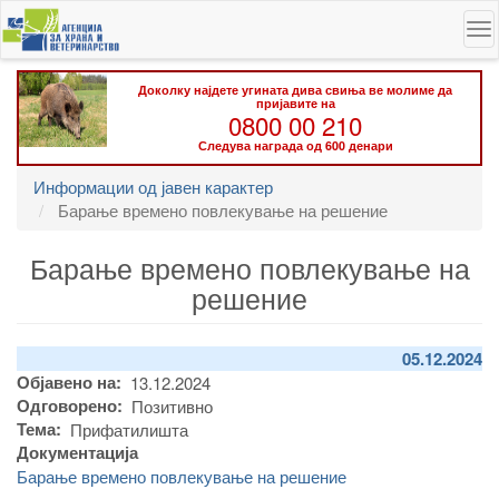
Skip
To
to
na
main
content
Доколку најдете угината дива свиња ве молиме да
пријавите на
0800 00 210
Следува награда од 600 денари
Информации од јавен карактер
Барање времено повлекување на решение
Барање времено повлекување на
решение
05.12.2024
Објавено на
13.12.2024
Одговорено
Позитивно
Тема
Прифатилишта
Документација
Барање времено повлекување на решение