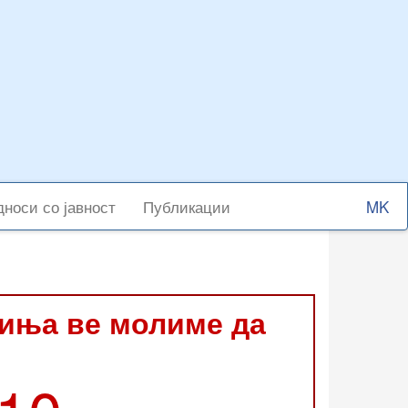
Select
носи со јавност
Публикации
your
langu
виња ве молиме да