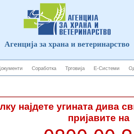
Агенција за храна и ветеринарство
Документи
Соработка
Трговија
Е-Системи
Од
лку најдете угината дива с
пријавите на