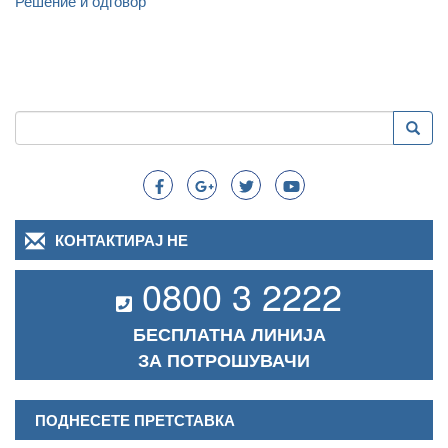
Решение и одговор
Пребарување
Преба
Search
КОНТАКТИРАЈ НЕ
0800 3 2222
БЕСПЛАТНА ЛИНИЈА
ЗА ПОТРОШУВАЧИ
ПОДНЕСЕТЕ ПРЕТСТАВКА