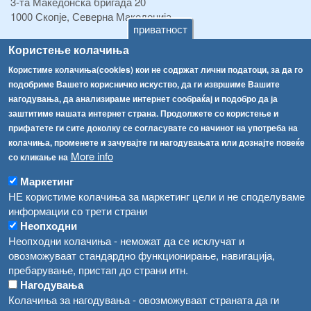
3-та Македонска бригада 20
1000 Скопје, Северна Македонија
приватност
ТЕЛ:
+389 2 2457 895
Користење колачиња
ТЕЛ:
+389 2 2457 873
Користиме колачиња(cookies) кои не содржат лични податоци, за да го
Факс:
+389 2 2457 893
подобриме Вашето корисничко искуство, да ги извршиме Вашите
Факс:
+389 2 2457 871
нагодувања, да анализираме интернет сообраќај и подобро да ја
info@fva.gov.mk
заштитиме нашата интернет страна. Продолжете со користење и
прифатете ги сите доколку се согласувате со начинот на употреба на
[АХВ-претходна страна]
колачиња, променете и зачувајте ги нагодувањата или дознајте повеќе
Соопштенија
Навигација
More info
со кликање на
Република Бугарија ги засили официјалните контроли при увоз на свежо овошје и зеленчук
Архива
Маркетинг
НЕ користиме колачиња за маркетинг цели и не споделуваме
Високите температури ризик од труење со храна, опасни се и за животните
Регистри
информации со трети страни
Обрасци
Водата во Гостивар може да се користи како техничка, продолжува испораката на флаширана вода
Неопходни
Неопходни колачиња - неможат да се исклучат и
Забрани
Во Гостивар спроведени 70 вонредни контроли
овозможуваат стандардно функционирање, навигација,
Огласи
пребарување, пристап до страни итн.
Забраната за водата во Гостивар останува на сила, операторите да користат само технички безбедна вода
Нагодувања
Колачиња за нагодувања - овозможуваат страната да ги