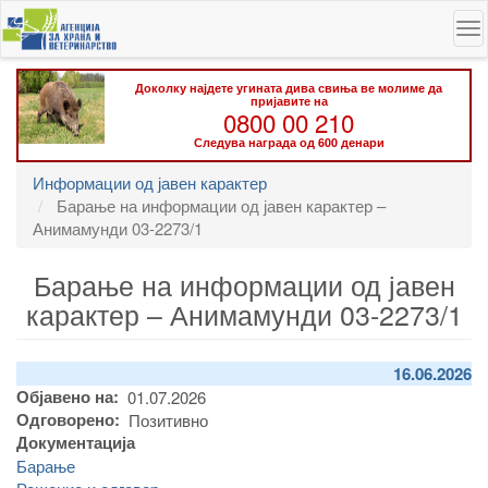
Skip
To
to
na
main
content
Доколку најдете угината дива свиња ве молиме да
пријавите на
0800 00 210
Следува награда од 600 денари
Информации од јавен карактер
Барање на информации од јавен карактер –
Анимамунди 03-2273/1
Барање на информации од јавен
карактер – Анимамунди 03-2273/1
16.06.2026
Објавено на
01.07.2026
Одговорено
Позитивно
Документација
Барање