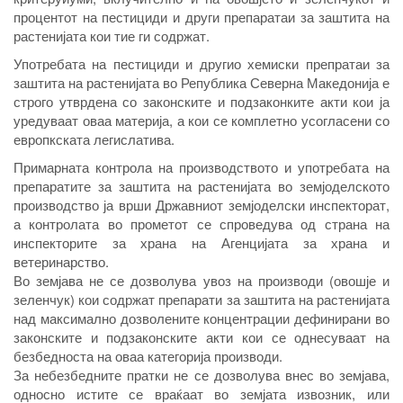
процентот на пестициди и други препаратаи за заштита на
растенијата кои тие ги содржат.
Употребата на пестициди и другио хемиски препратаи за
заштита на растенијата во Република Северна Македонија е
строго утврдена со законските и подзаконките акти кои ја
уредуваат оваа материја, а кои се комплетно усогласени со
европкската легислатива.
Примарната контрола на производството и употребата на
препаратите за заштита на растенијата во земјоделското
производство ја врши Државниот земјоделски инспекторат,
а контролата во прометот се спроведува од страна на
инспекторите за храна на Агенцијата за храна и
ветеринарство.
Во земјава не се дозволува увоз на производи (овошје и
зеленчук) кои содржат препарати за заштита на растенијата
над максимално дозволените концентрации дефинирани во
законските и подзаконските акти кои се однесуваат на
безбедноста на оваа категорија производи.
За небезбедните пратки не се дозволува внес во земјава,
односно истите се враќаат во земјата извозник, или