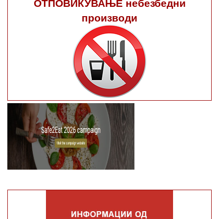
ОТПОВИКУВАЊЕ небезбедни
производи