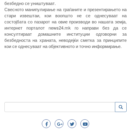
безбедно се уништуваат.
Свесното манипулирање на граѓаните и презентирањето на
стари извештаи, кои воопшто не се однесуваат на
состојбата со пазарот на овие производи во нашата земја,
интернет порталот news24.mk го направи без да се
консултираат домашните институции одговорни за
безбедноста на храната, неводејќи сметка за принципите
кои се однесуваат на објективното и точно информирање.
Пребарување
Преба
Search