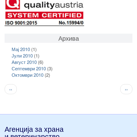
Архива
Мај 2010
(1)
Јули 2010
(1)
Август 2010
(6)
Септември 2010
(3)
Октомври 2010
(2)
Pagination
Previous
След
‹‹
››
page
стран
Агенција за храна
и ветеринарство