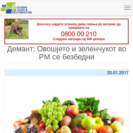
Skip
To
to
na
main
content
Доколку најдете угината дива свиња ве молиме да
пријавите на
0800 00 210
Следува награда од 600 денари
Демант: Oвошјето и зеленчукот во
РМ се безбедни
20.01.2017