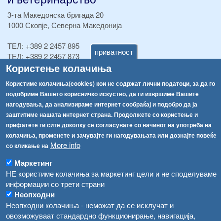
3-та Македонска бригада 20
1000 Скопје, Северна Македонија
ТЕЛ:
+389 2 2457 895
приватност
ТЕЛ:
+389 2 2457 873
Користење колачиња
Факс:
+389 2 2457 893
Факс:
+389 2 2457 871
Користиме колачиња(cookies) кои не содржат лични податоци, за да го
info@fva.gov.mk
подобриме Вашето корисничко искуство, да ги извршиме Вашите
нагодувања, да анализираме интернет сообраќај и подобро да ја
[АХВ-претходна страна]
заштитиме нашата интернет страна. Продолжете со користење и
Соопштенија
Навигација
прифатете ги сите доколку се согласувате со начинот на употреба на
Република Бугарија ги засили официјалните контроли при увоз на свежо овошје и зеленчук
колачиња, променете и зачувајте ги нагодувањата или дознајте повеќе
Архива
More info
со кликање на
Високите температури ризик од труење со храна, опасни се и за животните
Регистри
Маркетинг
Обрасци
Водата во Гостивар може да се користи како техничка, продолжува испораката на флаширана вода
НЕ користиме колачиња за маркетинг цели и не споделуваме
информации со трети страни
Забрани
Во Гостивар спроведени 70 вонредни контроли
Неопходни
Огласи
Неопходни колачиња - неможат да се исклучат и
Забраната за водата во Гостивар останува на сила, операторите да користат само технички безбедна вода
овозможуваат стандардно функционирање, навигација,