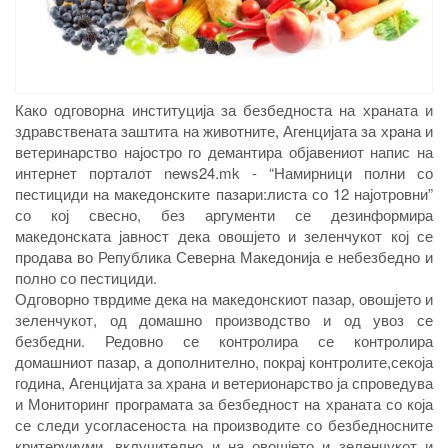
Како одговорна институција за безбедноста на храната и
здравствената заштита на животните, Агенцијата за храна и
ветеринарство најостро го демантира објавениот напис на
интернет порталот news24.mk - “Намирници полни со
пестициди на македонските пазари:листа со 12 најотровни”
со кој свесно, без аргументи се дезинформира
македонската јавност дека овошјето и зеленчукот кој се
продава во Република Северна Македонија е небезбедно и
полно со пестициди.
Одговорно тврдиме дека на македонскиот пазар, овошјето и
зеленчукот, од домашно производство и од увоз се
безбедни. Редовно се контролира се контролира
домашниот пазар, а дополнително, покрај контролите,секоја
година, Агенцијата за храна и ветерионарство ја спроведува
и Мониторинг програмата за безбедност на храната со која
се следи усогласеноста на производите со безбедносните
критеруиуми, вклучително и на овошјето и зеленчукот и