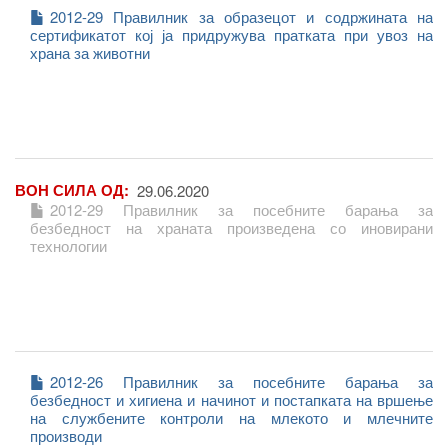
2012-29 Правилник за образецот и содржината на
сертификатот кој ја придружува пратката при увоз на
храна за животни
ВОН СИЛА ОД
29.06.2020
2012-29 Правилник за посебните барања за
безбедност на храната произведена со иновирани
технологии
2012-26 Правилник за посебните барања за
безбедност и хигиена и начинот и постапката на вршење
на службените контроли на млекото и млечните
производи