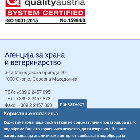
Агенција за храна
и ветеринарство
3-та Македонска бригада 20
1000 Скопје, Северна Македонија
ТЕЛ:
+389 2 2457 895
ТЕЛ:
+389 2 2457 873
приватност
Факс:
+389 2 2457 893
Факс:
+389 2 2457 871
Користење колачиња
info@fva.gov.mk
Користиме колачиња(cookies) кои не содржат лични податоци, за да го
подобриме Вашето корисничко искуство, да ги извршиме Вашите
[АХВ-претходна страна]
нагодувања, да анализираме интернет сообраќај и подобро да ја
Соопштенија
Навигација