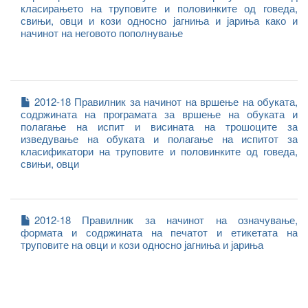
класирањето на труповите и половинките од говеда,
свињи, овци и кози односно јагниња и јариња како и
начинот на неговото пополнување
2012-18 Правилник за начинот на вршење на обуката,
содржината на програмата за вршење на обуката и
полагање на испит и висината на трошоците за
изведување на обуката и полагање на испитот за
класификатори на труповите и половинките од говеда,
свињи, овци
2012-18 Правилник за начинот на означување,
формата и содржината на печатот и етикетата на
труповите на овци и кози односно јагниња и јариња