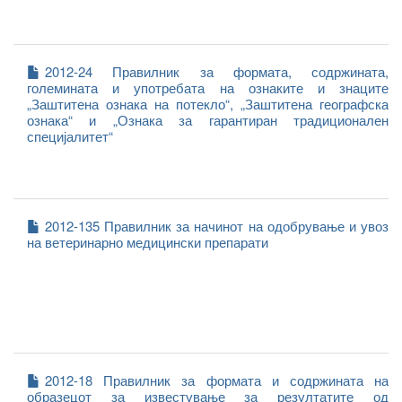
2012-24 Правилник за формата, содржината,
големината и употребата на ознаките и знаците
„Заштитена ознака на потекло“, „Заштитена географска
ознака“ и „Ознака за гарантиран традиционален
специјалитет“
2012-135 Правилник за начинот на одобрување и увоз
на ветеринарно медицински препарати
2012-18 Правилник за формата и содржината на
образецот за известување за резултатите од