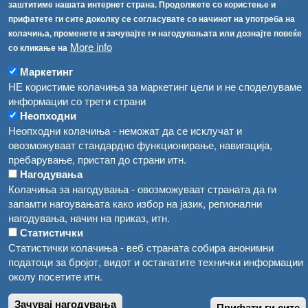
заштитиме нашата интернет страна. Продолжете со користење и
Република Бугарија ги засили официјалните контроли при увоз на свежо овошје и зеленчук
прифатете ги сите доколку се согласувате со начинот на употреба на
Архива
колачиња, променете и зачувајте ги нагодувањата или дознајте повеќе
Високите температури ризик од труење со храна, опасни се и за животните
Регистри
More info
со кликање на
Обрасци
Водата во Гостивар може да се користи како техничка, продолжува испораката на флаширана вода
Маркетинг
НЕ користиме колачиња за маркетинг цели и не споделуваме
Забрани
Во Гостивар спроведени 70 вонредни контроли
информации со трети страни
Огласи
Неопходни
Забраната за водата во Гостивар останува на сила, операторите да користат само технички безбедна вода
Неопходни колачиња - неможат да се исклучат и
овозможуваат стандардно функционирање, навигација,
пребарување, пристап до страни итн.
Нагодувања
Колачиња за нагодувања - овозможуваат страната да ги
запамти нагоувањата како избор на јазик, регионални
нагодувања, начин на приказ, итн.
Статистички
Статистички колачиња - веб страната собира анонимни
податоци за бројот, видот и останатите технички информации
околу посетите итн.
Зачувај нагодувања
Прифати ги сите