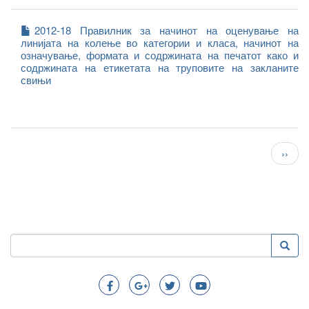
2012-18 Правилник за начинот на оценување на
линијата на колење во категории и класа, начинот на
означување, формата и содржината на печатот како и
содржината на етикетата на труповите на закланите
свињи
Pagination
След
››
стран
Пребарување
Преба
Search