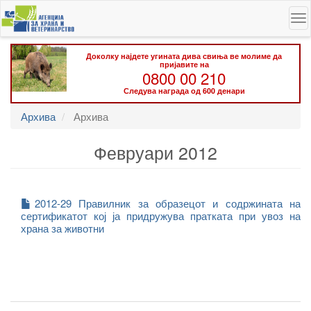
Skip
To
to
na
main
content
Доколку најдете угината дива свиња ве молиме да
пријавите на
0800 00 210
Следува награда од 600 денари
Архива
Архива
Февруари 2012
2012-29 Правилник за образецот и содржината на
сертификатот кој ја придружува пратката при увоз на
храна за животни