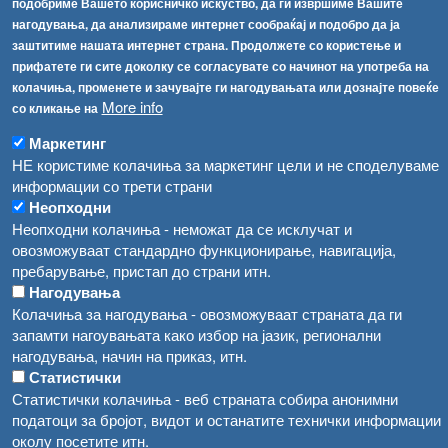
Факс:
+389 2 2457 871
подобриме Вашето корисничко искуство, да ги извршиме Вашите
info@fva.gov.mk
нагодувања, да анализираме интернет сообраќај и подобро да ја
заштитиме нашата интернет страна. Продолжете со користење и
[АХВ-претходна страна]
прифатете ги сите доколку се согласувате со начинот на употреба на
Соопштенија
Навигација
колачиња, променете и зачувајте ги нагодувањата или дознајте повеќе
More info
со кликање на
Република Бугарија ги засили официјалните контроли при увоз на свежо овошје и зеленчук
Архива
Маркетинг
Високите температури ризик од труење со храна, опасни се и за животните
Регистри
НЕ користиме колачиња за маркетинг цели и не споделуваме
информации со трети страни
Обрасци
Водата во Гостивар може да се користи како техничка, продолжува испораката на флаширана вода
Неопходни
Забрани
Неопходни колачиња - неможат да се исклучат и
Во Гостивар спроведени 70 вонредни контроли
овозможуваат стандардно функционирање, навигација,
Огласи
пребарување, пристап до страни итн.
Забраната за водата во Гостивар останува на сила, операторите да користат само технички безбедна вода
Нагодувања
Колачиња за нагодувања - овозможуваат страната да ги
запамти нагоувањата како избор на јазик, регионални
нагодувања, начин на приказ, итн.
Статистички
Статистички колачиња - веб страната собира анонимни
податоци за бројот, видот и останатите технички информации
околу посетите итн.