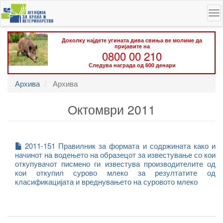
Skip
To
to
na
main
content
Доколку најдете угината дива свиња ве молиме да
пријавите на
0800 00 210
Следува награда од 600 денари
Архива
Архива
Октомври 2011
2011-151 Правилник за формата и содржината како и
начинот на водењето на образецот за известување со кои
откупувачот писмено ги известува производителите од
кои откупил сурово млеко за резултатите од
класификацијата и вреднувањето на суровото млеко