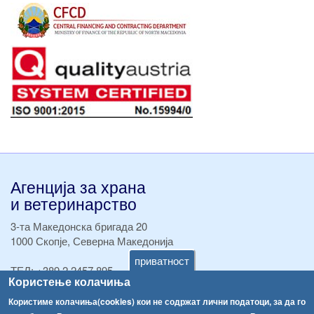
Агенција за храна
и ветеринарство
3-та Македонска бригада 20
1000 Скопје, Северна Македонија
приватност
ТЕЛ:
+389 2 2457 895
Користење колачиња
ТЕЛ:
+389 2 2457 873
Факс:
+389 2 2457 893
Користиме колачиња(cookies) кои не содржат лични податоци, за да го