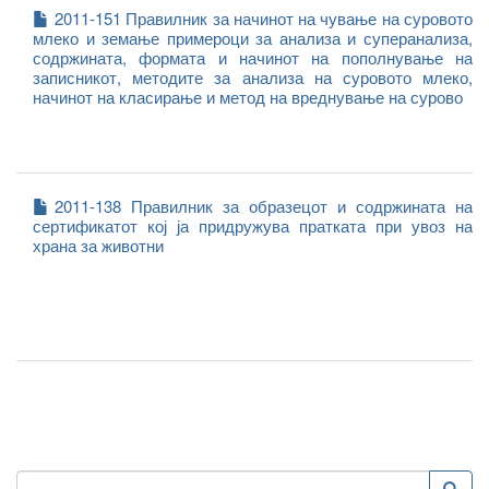
2011-151 Правилник за начинот на чување на суровото
млеко и земање примероци за анализа и суперанализа,
содржината, формата и начинот на пополнување на
записникот, методите за анализа на суровото млеко,
начинот на класирање и метод на вреднување на сурово
2011-138 Правилник за образецот и содржината на
сертификатот кој ја придружува пратката при увоз на
храна за животни
Пребарување
Преба