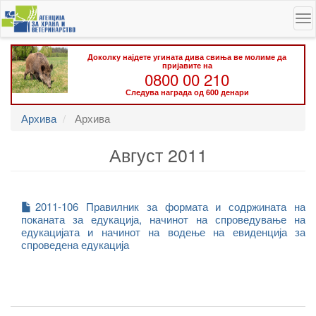
Skip
To
to
na
main
content
Доколку најдете угината дива свиња ве молиме да
пријавите на
0800 00 210
Следува награда од 600 денари
Архива
Архива
Август 2011
2011-106 Правилник за формата и содржината на
поканата за едукација, начинот на спроведување на
едукацијата и начинот на водење на евиденција за
спроведена едукација