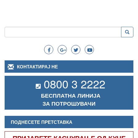
Пребарување
Преба
Search
КОНТАКТИРАЈ НЕ
0800 3 2222
БЕСПЛАТНА ЛИНИЈА
ЗА ПОТРОШУВАЧИ
ПОДНЕСЕТЕ ПРЕТСТАВКА
ПРИЈАВЕТЕ КАСНУВАЊЕ ОД КУЧЕ