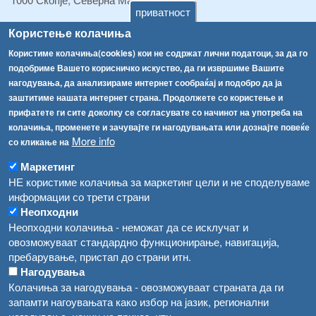
приватност
ТЕЛ:
+389 2 2457 895
Користење колачиња
ТЕЛ:
+389 2 2457 873
Користиме колачиња(cookies) кои не содржат лични податоци, за да го
Факс:
+389 2 2457 893
подобриме Вашето корисничко искуство, да ги извршиме Вашите
Факс:
+389 2 2457 871
нагодувања, да анализираме интернет сообраќај и подобро да ја
info@fva.gov.mk
заштитиме нашата интернет страна. Продолжете со користење и
прифатете ги сите доколку се согласувате со начинот на употреба на
[АХВ-претходна страна]
колачиња, променете и зачувајте ги нагодувањата или дознајте повеќе
Соопштенија
Навигација
More info
со кликање на
Република Бугарија ги засили официјалните контроли при увоз на свежо овошје и зеленчук
Архива
Маркетинг
НЕ користиме колачиња за маркетинг цели и не споделуваме
Високите температури ризик од труење со храна, опасни се и за животните
Регистри
информации со трети страни
Обрасци
Водата во Гостивар може да се користи како техничка, продолжува испораката на флаширана вода
Неопходни
Неопходни колачиња - неможат да се исклучат и
Забрани
Во Гостивар спроведени 70 вонредни контроли
овозможуваат стандардно функционирање, навигација,
Огласи
пребарување, пристап до страни итн.
Забраната за водата во Гостивар останува на сила, операторите да користат само технички безбедна вода
Нагодувања
Колачиња за нагодувања - овозможуваат страната да ги
запамти нагоувањата како избор на јазик, регионални