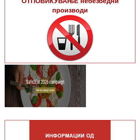
ОТПОВИКУВАЊЕ небезбедни
производи