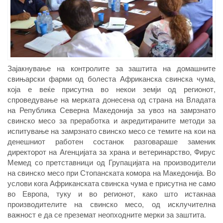
Зајакнување на контролите за заштита на домашните
свињарски фарми од болеста Африканска свинска чума,
која е веќе присутна во некои земји од регионот,
спроведување на мерката донесена од страна на Владата
на Република Северна Македонија за увоз на замрзнато
свинско месо за преработка и акредитираните методи за
испитување на замрзнато свинско месо се темите на кои на
денешниот работен состанок разговараше заменик
директорот на Агенцијата за храна и ветеринарство, Фирус
Мемед со претставници од Групацијата на производители
на свинско месо при Стопанската комора на Македонија. Во
услови кога Африканската свинска чума е присутна не само
во Европа, туку и во регионот, како што истакнаа
производителите на свинско месо, од исклучителна
важност е да се преземат неопходните мерки за заштита.