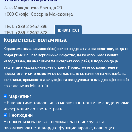
3-та Македонска бригада 20
1000 Скопје, Северна Македонија
ТЕЛ:
+389 2 2457 895
приватност
ТЕЛ:
+389 2 2457 873
Користење колачиња
Факс:
+389 2 2457 893
Факс:
+389 2 2457 871
Користиме колачиња(cookies) кои не содржат лични податоци, за да го
info@fva.gov.mk
подобриме Вашето корисничко искуство, да ги извршиме Вашите
нагодувања, да анализираме интернет сообраќај и подобро да ја
[АХВ-претходна страна]
заштитиме нашата интернет страна. Продолжете со користење и
Соопштенија
Навигација
прифатете ги сите доколку се согласувате со начинот на употреба на
Република Бугарија ги засили официјалните контроли при увоз на свежо овошје и зеленчук
колачиња, променете и зачувајте ги нагодувањата или дознајте повеќе
Архива
More info
со кликање на
Високите температури ризик од труење со храна, опасни се и за животните
Регистри
Маркетинг
Обрасци
Водата во Гостивар може да се користи како техничка, продолжува испораката на флаширана вода
НЕ користиме колачиња за маркетинг цели и не споделуваме
информации со трети страни
Забрани
Во Гостивар спроведени 70 вонредни контроли
Неопходни
Огласи
Неопходни колачиња - неможат да се исклучат и
Забраната за водата во Гостивар останува на сила, операторите да користат само технички безбедна вода
овозможуваат стандардно функционирање, навигација,