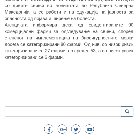
со дивите свињи во ловиштата во Република Северна
Македонија, а се работи и на едукација на јавноста за
опасноста од појава и ширење на болеста.
Агенцијата информира дека од евидентираните 90
комерцијални фарми за одгледување на свињи, според
степенот на имплементација на биосигурносните мерки
досега се категоризирани 86 фарми. Од нив, со низок ризик
категоризирани се 27 фарми, со среден 53, а со висок ризик
категоризирани се 6 фарми.
Пребарување
Преба
Search