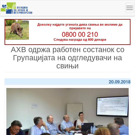
Skip
To
to
na
main
content
Доколку најдете угината дива свиња ве молиме да
пријавите на
0800 00 210
Следува награда од 600 денари
АХВ одржа работен состанок со
Групацијата на одгледувачи на
свињи
20.09.2018