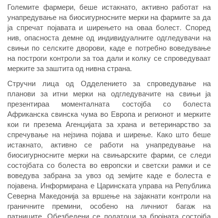
Големите фармери, беше истакнато, активно работат на
унапредување на биосигурносните мерки на фармите за да
ја спречат појавата и ширењето на оваа болест. Според
нив, опасноста демне од индивидуалните одгледувачи на
свињи по селските дворови, каде е потребно воведување
на построги контроли за тоа дали и колку се спроведуваат
мерките за заштита од нивна страна.
Стручни лица од Одделението за спроведување на
планови за итни мерки на одгледувачите на свињи ја
презентираа моменталната состојба со болеста
Африканска свинска чума во Европа и регионот и мерките
кои ги презема Агенцијата за храна и ветеринарство за
спречување на нејзина појава и ширење. Како што беше
истакнато, активно се работи на унапредување на
биосигурносните мерки на свињарските фарми, се следи
состојбата со болеста во европски и светски рамки и се
воведува забрана за увоз од земјите каде е болеста е
појавена. Информирана е Царинската управа на Република
Северна Македонија за вршење на зајакнати контроли на
граничните премини, особено на личниот багаж на
патниците. Обезбедени се податоци за бројната состојба