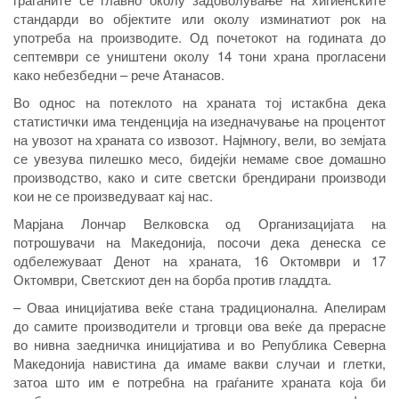
стандарди во објектите или околу изминатиот рок на
употреба на производите. Од почетокот на годината до
септември се уништени околу 14 тони храна прогласени
како небезбедни – рече Атанасов.
Во однос на потеклото на храната тој истакбна дека
статистички има тенденција на изедначување на процентот
на увозот на храната со извозот. Најмногу, вели, во земјата
се увезува пилешко месо, бидејќи немаме свое домашно
производство, како и сите светски брендирани производи
кои не се произведуваат кај нас.
Марјана Лончар Велковска од Организацијата на
потрошувачи на Македонија, посочи дека денеска се
одбележуваат Денот на храната, 16 Октомври и 17
Октомври, Светскиот ден на борба против гладдта.
– Оваа иницијатива веќе стана традиционална. Апелирам
до самите производители и трговци ова веќе да прерасне
во нивна заедничка иницијатива и во Република Северна
Македонија навистина да имаме вакви случаи и глетки,
затоа што им е потребна на граѓаните храната која би