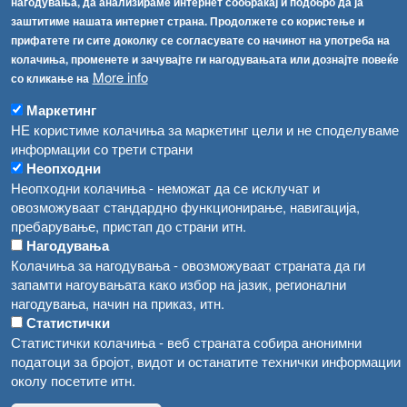
[АХВ-претходна страна]
нагодувања, да анализираме интернет сообраќај и подобро да ја
Соопштенија
Навигација
заштитиме нашата интернет страна. Продолжете со користење и
прифатете ги сите доколку се согласувате со начинот на употреба на
Република Бугарија ги засили официјалните контроли при увоз на свежо овошје и зеленчук
колачиња, променете и зачувајте ги нагодувањата или дознајте повеќе
Архива
More info
со кликање на
Високите температури ризик од труење со храна, опасни се и за животните
Регистри
Маркетинг
Обрасци
Водата во Гостивар може да се користи како техничка, продолжува испораката на флаширана вода
НЕ користиме колачиња за маркетинг цели и не споделуваме
Забрани
информации со трети страни
Во Гостивар спроведени 70 вонредни контроли
Неопходни
Огласи
Неопходни колачиња - неможат да се исклучат и
Забраната за водата во Гостивар останува на сила, операторите да користат само технички безбедна вода
овозможуваат стандардно функционирање, навигација,
пребарување, пристап до страни итн.
Нагодувања
Колачиња за нагодувања - овозможуваат страната да ги
запамти нагоувањата како избор на јазик, регионални
нагодувања, начин на приказ, итн.
Статистички
Статистички колачиња - веб страната собира анонимни
податоци за бројот, видот и останатите технички информации
околу посетите итн.