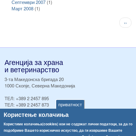
Септември 2007
(1)
Март 2008
(1)
Pagination
След
››
стран
Агенција за храна
и ветеринарство
3-та Македонска бригада 20
1000 Скопје, Северна Македонија
ТЕЛ:
+389 2 2457 895
приватност
ТЕЛ:
+389 2 2457 873
Факс:
+389 2 2457 893
Користење колачиња
Факс:
+389 2 2457 871
info@fva.gov.mk
Користиме колачиња(cookies) кои не содржат лични податоци, за да го
подобриме Вашето корисничко искуство, да ги извршиме Вашите