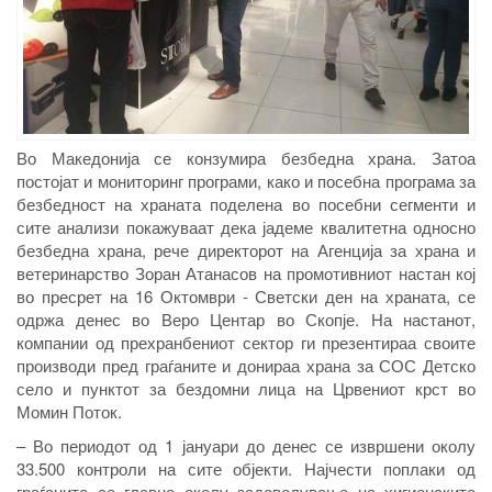
Во Македонија се конзумира безбедна храна. Затоа
постојат и мониторинг програми, како и посебна програма за
безбедност на храната поделена во посебни сегменти и
сите анализи покажуваат дека јадеме квалитетна односно
безбедна храна, рече директорот на Агенција за храна и
ветеринарство Зоран Атанасов на промотивниот настан кој
во пресрет на 16 Октомври - Светски ден на храната, се
одржа денес во Веро Центар во Скопје. На настанот,
компании од прехранбениот сектор ги презентираа своите
производи пред граѓаните и донираа храна за СОС Детско
село и пунктот за бездомни лица на Црвениот крст во
Момин Поток.
– Во периодот од 1 јануари до денес се извршени околу
33.500 контроли на сите објекти. Најчести поплаки од
граѓаните се главно околу задоволување на хигиенските