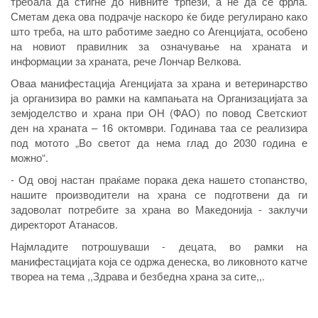
требала да стигне до нивните трпези, а не да се фрла.
Сметам дека ова подрачје наскоро ќе биде регулирано како
што треба, на што работиме заедно со Агенцијата, особено
на новиот правилник за означување на храната и
информации за храната, рече Лончар Велкова.
Оваа манифестација Агенцијата за храна и ветеринарство
ја организира во рамки на кампањата на Организацијата за
земјоделство и храна при ОН (ФАО) по повод Светскиот
ден на храната – 16 октомври. Годинава таа се реализира
под мотото „Во светот да нема глад до 2030 година е
можно“.
- Од овој настан праќаме порака дека нашето стопанство,
нашите производители на храна се подготвени да ги
задоволат потребите за храна во Македонија - заклучи
директорот Атанасов.
Најмладите потрошуваши - децата, во рамки на
манифестацијата која се одржа денеска, во ликовното катче
твореа на тема ,,Здрава и безбедна храна за сите,,.