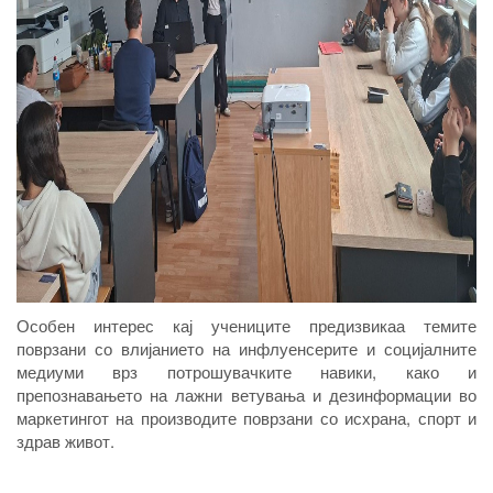
Особен интерес кај учениците предизвикаа темите
поврзани со влијанието на инфлуенсерите и социјалните
медиуми врз потрошувачките навики, како и
препознавањето на лажни ветувања и дезинформации во
маркетингот на производите поврзани со исхрана, спорт и
здрав живот.