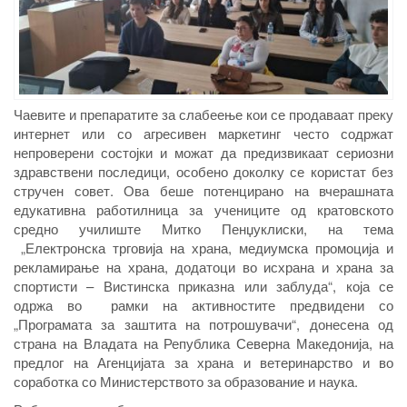
Чаевите и препаратите за слабеење кои се продаваат преку
интернет или со агресивен маркетинг често содржат
непроверени состојки и можат да предизвикаат сериозни
здравствени последици, особено доколку се користат без
стручен совет. Ова беше потенцирано на вчерашната
едукативна работилница за учениците од кратовското
средно училиште Митко Пенџуклиски, на тема
„Електронска трговија на храна, медиумска промоција и
рекламирање на храна, додатоци во исхрана и храна за
спортисти – Вистинска приказна или заблуда“,
која се
одржа во рамки на активностите предвидени со
„Програмата за заштита на потрошувачи“, донесена од
страна на Владата на Република Северна Македонија, на
предлог на Агенцијата за храна и ветеринарство и во
соработка со Министерството за образование и наука.