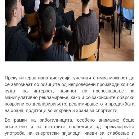
Преку интерактивна дискусија, учениците имаа можност да
се запознаат со ризиците од непроверени производи кои се
нудат на интернет, начинот на препознавање на
манипулативно рекламирање, како и со законските обврски
поврзани со декларирањето, рекламирањето и продажбата
на храна, додатоци во исхрана и храна за спортисти.
Во рамки на работилницата, особено внимание беше
посветено и на штетните последици од прекумерната
употреба на енергетски пијалоци, чаеви за слабеење и