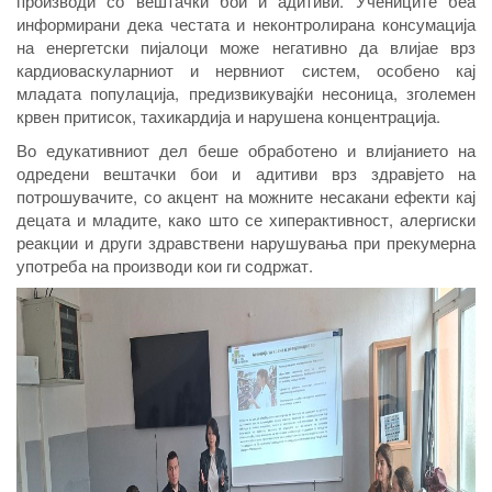
производи со вештачки бои и адитиви. Учениците беа
информирани дека честата и неконтролирана консумација
на енергетски пијалоци може негативно да влијае врз
кардиоваскуларниот и нервниот систем, особено кај
младата популација, предизвикувајќи несоница, зголемен
крвен притисок, тахикардија и нарушена концентрација.
Во едукативниот дел беше обработено и влијанието на
одредени вештачки бои и адитиви врз здравјето на
потрошувачите, со акцент на можните несакани ефекти кај
децата и младите, како што се хиперактивност, алергиски
реакции и други здравствени нарушувања при прекумерна
употреба на производи кои ги содржат.