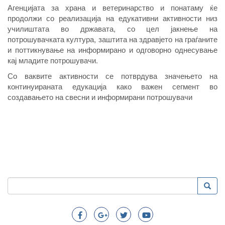
Агенцијата за храна и ветеринарство и понатаму ќе
продолжи со реализација на едукативни активности низ
училиштата во државата, со цел јакнење на
потрошувачката култура, заштита на здравјето на граѓаните
и поттикнување на информирано и одговорно однесување
кај младите потрошувачи.
Со ваквите активности се потврдува значењето на
континуираната едукација како важен сегмент во
создавањето на свесни и информирани потрошувачи
Пребарување
Преба
Search