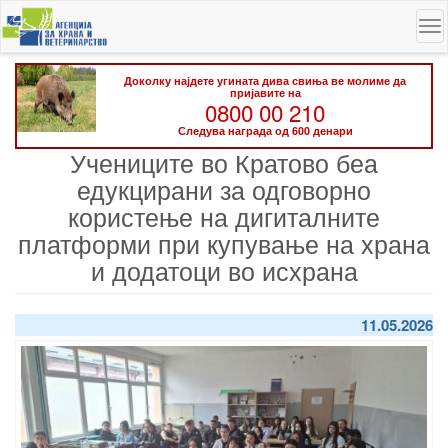
Skip
To
to
na
main
content
Доколку најдете угината дива свиња ве молиме да
пријавите на
0800 00 210
Следува награда од 600 денари
Учениците во Кратово беа
едукцирани за одговорно
користење на дигиталните
платформи при купување на храна
и додатоци во исхрана
11.05.2026