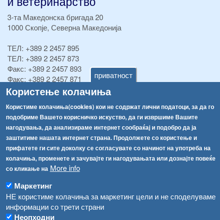
и ветеринарство
3-та Македонска бригада 20
1000 Скопје, Северна Македонија
ТЕЛ:
+389 2 2457 895
ТЕЛ:
+389 2 2457 873
Факс:
+389 2 2457 893
приватност
Факс:
+389 2 2457 871
Користење колачиња
info@fva.gov.mk
Користиме колачиња(cookies) кои не содржат лични податоци, за да го
[АХВ-претходна страна]
подобриме Вашето корисничко искуство, да ги извршиме Вашите
Соопштенија
Навигација
нагодувања, да анализираме интернет сообраќај и подобро да ја
Република Бугарија ги засили официјалните контроли при увоз на свежо овошје и зеленчук
заштитиме нашата интернет страна. Продолжете со користење и
Архива
прифатете ги сите доколку се согласувате со начинот на употреба на
Високите температури ризик од труење со храна, опасни се и за животните
Регистри
колачиња, променете и зачувајте ги нагодувањата или дознајте повеќе
More info
со кликање на
Обрасци
Водата во Гостивар може да се користи како техничка, продолжува испораката на флаширана вода
Маркетинг
Забрани
Во Гостивар спроведени 70 вонредни контроли
НЕ користиме колачиња за маркетинг цели и не споделуваме
Огласи
информации со трети страни
Забраната за водата во Гостивар останува на сила, операторите да користат само технички безбедна вода
Неопходни