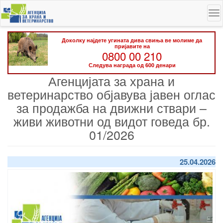
Skip
To
to
na
main
content
Доколку најдете угината дива свиња ве молиме да
пријавите на
0800 00 210
Следува награда од 600 денари
Агенцијата за храна и
ветеринарство објавува јавен оглас
за продажба на движни ствари –
живи животни од видот говеда бр.
01/2026
25.04.2026