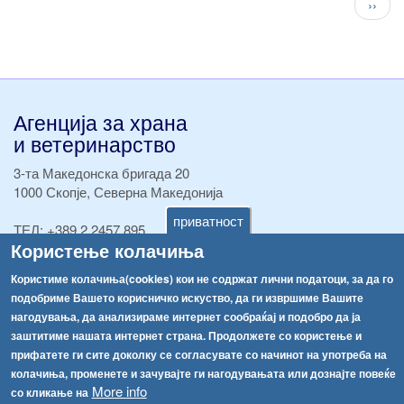
След
››
стран
Агенција за храна
и ветеринарство
3-та Македонска бригада 20
1000 Скопје, Северна Македонија
приватност
ТЕЛ:
+389 2 2457 895
Користење колачиња
ТЕЛ:
+389 2 2457 873
Факс:
+389 2 2457 893
Користиме колачиња(cookies) кои не содржат лични податоци, за да го
Факс:
+389 2 2457 871
подобриме Вашето корисничко искуство, да ги извршиме Вашите
info@fva.gov.mk
нагодувања, да анализираме интернет сообраќај и подобро да ја
заштитиме нашата интернет страна. Продолжете со користење и
[АХВ-претходна страна]
прифатете ги сите доколку се согласувате со начинот на употреба на
Соопштенија
Навигација
колачиња, променете и зачувајте ги нагодувањата или дознајте повеќе
More info
Република Бугарија ги засили официјалните контроли при увоз на свежо овошје и зеленчук
со кликање на
Архива