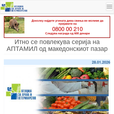
Skip
To
to
na
main
content
Доколку најдете угината дива свиња ве молиме да
пријавите на
0800 00 210
Следува награда од 600 денари
Итно се повлекува серија на
АПТАМИЛ од македонскиот пазар
28.01.2026