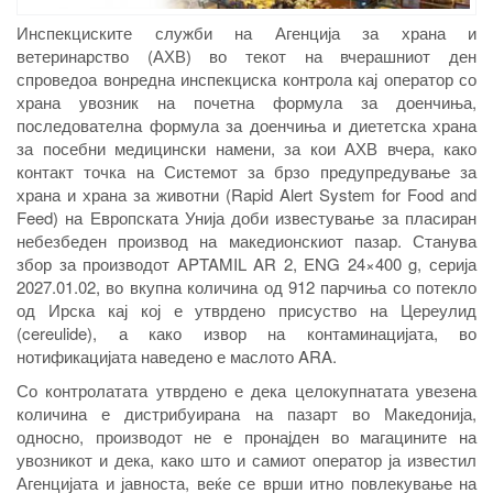
Инспекциските служби на Агенција за храна и
ветеринарство (АХВ) во текот на вчерашниот ден
спроведоа вонредна инспекциска контрола кај оператор со
храна увозник на почетна формула за доенчиња,
последователна формула за доенчиња и диететска храна
за посебни медицински намени, за кои АХВ вчера, како
контакт точка на Системот за брзо предупредување за
храна и храна за животни (Rapid Alert System for Food and
Feed) на Европската Унија доби известување за пласиран
небезбеден производ на македионскиот пазар. Станува
збор за производот APTAMIL AR 2, ENG 24×400 g, серија
2027.01.02, во вкупна количина од 912 парчиња со потекло
од Ирска кај кој е утврдено присуство на Цереулид
(cereulide), а како извор на контаминацијата, во
нотификацијата наведено е маслото ARA.
Со контролатата утврдено е дека целокупнатата увезена
количина е дистрибуирана на пазарт во Македонија,
односно, производот не е пронајден во магацините на
увозникот и дека, како што и самиот оператор ја известил
Агенцијата и јавноста, веќе се врши итно повлекување на