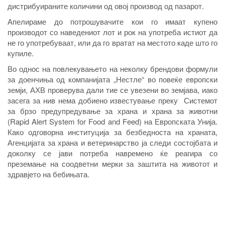
дистрибуираните количини од овој производ од пазарот.
Апелираме до потрошувачите кои го имаат купено
производот со наведениот лот и рок на употреба истиот да
не го употребуваат, или да го вратат на местото каде што го
купиле.
Во однос на
повлекувањето на неколку брендови формули
за доенчиња од компанијата „Нестле“ во повеќе европски
земји, АХВ проверува дали тие се увезени во земјава, иако
засега за нив нема добиено известување преку Системот
за брзо предупредување за храна и храна за животни
(Rapid Alert System for Food and Feed) на Европската Унија.
Како одговорна институција за безбедноста на храната,
Агенцијата за храна и ветеринарство ја следи состојбата и
доколку се јави потреба навремено ќе реагира со
преземање на соодветни мерки за заштита на животот и
здравјето на бебињата.