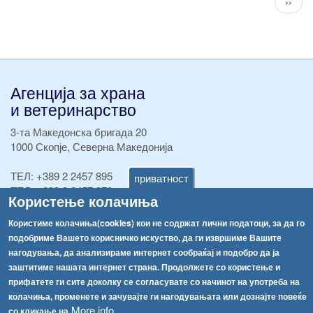
След
››
стран
Агенција за храна
и ветеринарство
3-та Македонска бригада 20
1000 Скопје, Северна Македонија
ТЕЛ:
+389 2 2457 895
приватност
ТЕЛ:
+389 2 2457 873
Користење колачиња
Факс:
+389 2 2457 893
Факс:
+389 2 2457 871
Користиме колачиња(cookies) кои не содржат лични податоци, за да го
info@fva.gov.mk
подобриме Вашето корисничко искуство, да ги извршиме Вашите
нагодувања, да анализираме интернет сообраќај и подобро да ја
[АХВ-претходна страна]
заштитиме нашата интернет страна. Продолжете со користење и
Соопштенија
Навигација
прифатете ги сите доколку се согласувате со начинот на употреба на
колачиња, променете и зачувајте ги нагодувањата или дознајте повеќе
Република Бугарија ги засили официјалните контроли при увоз на свежо овошје и зеленчук
Архива
More info
со кликање на