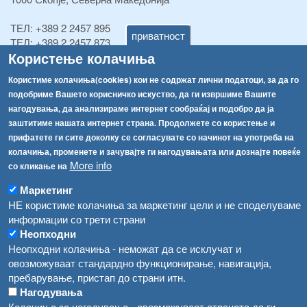
ТЕЛ:
+389 2 2457 895
приватност
ТЕЛ:
+389 2 2457 873
Користење колачиња
Факс:
+389 2 2457 893
Факс:
+389 2 2457 871
Користиме колачиња(cookies) кои не содржат лични податоци, за да го
info@fva.gov.mk
подобриме Вашето корисничко искуство, да ги извршиме Вашите
нагодувања, да анализираме интернет сообраќај и подобро да ја
[АХВ-претходна страна]
заштитиме нашата интернет страна. Продолжете со користење и
Соопштенија
Навигација
прифатете ги сите доколку се согласувате со начинот на употреба на
Република Бугарија ги засили официјалните контроли при увоз на свежо овошје и зеленчук
колачиња, променете и зачувајте ги нагодувањата или дознајте повеќе
Архива
More info
со кликање на
Високите температури ризик од труење со храна, опасни се и за животните
Регистри
Маркетинг
Обрасци
Водата во Гостивар може да се користи како техничка, продолжува испораката на флаширана вода
НЕ користиме колачиња за маркетинг цели и не споделуваме
информации со трети страни
Забрани
Во Гостивар спроведени 70 вонредни контроли
Неопходни
Огласи
Неопходни колачиња - неможат да се исклучат и
Забраната за водата во Гостивар останува на сила, операторите да користат само технички безбедна вода
овозможуваат стандардно функционирање, навигација,
пребарување, пристап до страни итн.
Нагодувања
Колачиња за нагодувања - овозможуваат страната да ги