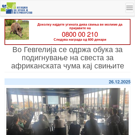
Skip
To
to
na
main
content
Доколку најдете угината дива свиња ве молиме да
пријавите на
0800 00 210
Следува награда од 600 денари
Во Гевгелија се одржа обука за
подигнување на свеста за
африканската чума кај свињите
26.12.2025