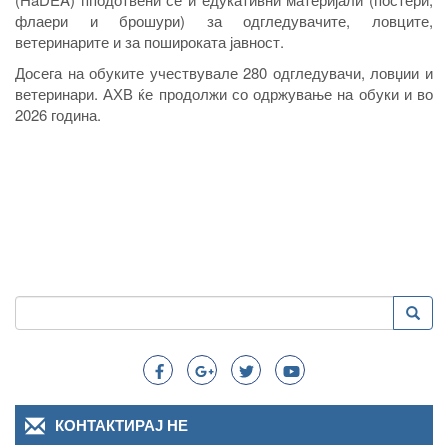
флаери и брошури) за одгледувачите, ловците,
ветеринарите и за пошироката јавност.
Досега на обуките учествувале 280 одгледувачи, ловџии и
ветеринари. АХВ ќе продолжи со одржување на обуки и во
2026 година.
Пребарување
Преба
Search
КОНТАКТИРАЈ НЕ