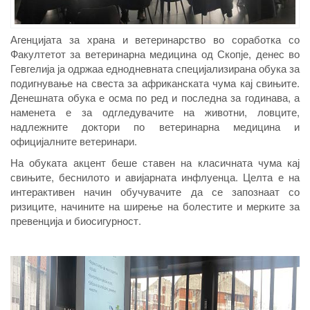
Агенцијата за храна и ветеринарство во соработка со
Факултетот за ветеринарна медицина од Скопје, денес во
Гевгелија ја одржаа еднодневната специјализирана обука за
подигнување на свеста за африканската чума кај свињите.
Денешната обука е осма по ред и последна за годинава, а
наменета е за одгледувачите на животни, ловците,
надлежните доктори по ветеринарна медицина и
официјалните ветеринари.
На обуката акцент беше ставен на класичната чума кај
свињите, беснилото и авијарната инфлуенца. Целта е на
интерактивен начин обучувачите да се запознаат со
ризиците, начините на ширење на болестите и мерките за
превенција и биосигурност.