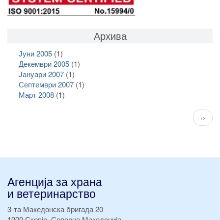
Архива
Јуни 2005
(1)
Декември 2005
(1)
Јануари 2007
(1)
Септември 2007
(1)
Март 2008
(1)
Pagination
След
››
стран
Агенција за храна
и ветеринарство
3-та Македонска бригада 20
1000 Скопје, Северна Македонија