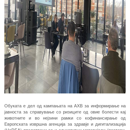
Обуката е дел од кампањата на АХВ за информирање на
јавноста за справување со ризиците од овие болести кај
животните и во нејзини рамки со кофинансирање од
Европската извршна агенција за здравје и дигитализација
(HaDEA) пподотвени се и едукативни материјали (постери,