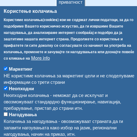
приватност
ТЕЛ:
+389 2 2457 895
Користење колачиња
ТЕЛ:
+389 2 2457 873
Користиме колачиња(cookies) кои не содржат лични податоци, за да го
Факс:
+389 2 2457 893
подобриме Вашето корисничко искуство, да ги извршиме Вашите
Факс:
+389 2 2457 871
нагодувања, да анализираме интернет сообраќај и подобро да ја
info@fva.gov.mk
заштитиме нашата интернет страна. Продолжете со користење и
прифатете ги сите доколку се согласувате со начинот на употреба на
[АХВ-претходна страна]
колачиња, променете и зачувајте ги нагодувањата или дознајте повеќе
Соопштенија
Навигација
More info
со кликање на
Високите температури ризик од труење со храна, опасни се и за животните
Архива
Маркетинг
НЕ користиме колачиња за маркетинг цели и не споделуваме
Водата во Гостивар може да се користи како техничка, продолжува испораката на флаширана вода
Регистри
информации со трети страни
Обрасци
Во Гостивар спроведени 70 вонредни контроли
Неопходни
Неопходни колачиња - неможат да се исклучат и
Забрани
Забраната за водата во Гостивар останува на сила, операторите да користат само технички безбедна вода
овозможуваат стандардно функционирање, навигација,
Огласи
пребарување, пристап до страни итн.
Забранета за пиење водата од гостиварскиот водовод
Нагодувања
Колачиња за нагодувања - овозможуваат страната да ги
запамти нагоувањата како избор на јазик, регионални
нагодувања, начин на приказ, итн.