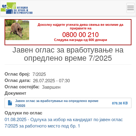
Skip
To
to
na
main
content
Доколку најдете угината дива свиња ве молиме да
пријавите на
0800 00 210
Следува награда од 600 денари
Јавен оглас за вработување на
опредлено време 7/2025
Оглас број
7/2025
Оглас дата
26.07.2025 - 07:30
Оглас состојба
Завршен
Документ
Јавен оглас за вработување на опредлено време
878.38 KB
7/2025
Одлуки по оглас
01.08.2025 - Oдлука за избор на кандидат по јавен оглас
7/2025 за работното место под бр. 1