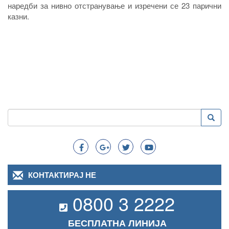
наредби за нивно отстранување и изречени се 23 парични
казни.
Пребарување
Преба
Search
КОНТАКТИРАЈ НЕ
0800 3 2222
БЕСПЛАТНА ЛИНИЈА