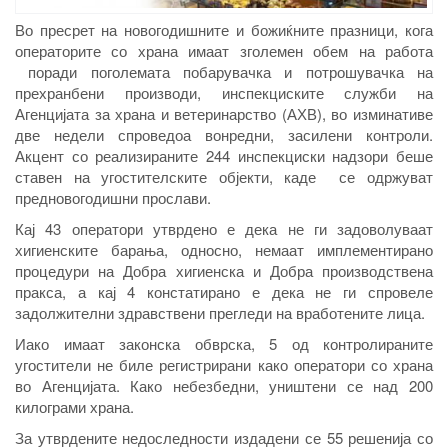
Во пресрет на новогодишните и божиќните празници, кога
операторите со храна имаат зголемен обем на работа
поради поголемата побарувачка и потрошувачка на
прехранбени производи, инспекциските служби на
Агенцијата за храна и ветеринарство (АХВ), во изминативе
две недели спроведоа вонредни, засилени контроли.
Акцент со реализираните 244 инспекциски надзори беше
ставен на угостителските објекти, каде се одржуват
предновогодишни прослави.
Кај 43 оператори утврдено е дека не ги задоволуваат
хигиенските барања, односно, немаат имплементирано
процедури на Добра хигиенска и Добра производствена
пракса, а кај 4 констатирано е дека не ги спровеле
задолжителни здравствени прегледи на вработените лица.
Иако имаат законска обврска, 5 од контролираните
угостители не биле регистрирани како оператори со храна
во Агенцијата. Како небезбедни, уништени се над 200
килограми храна.
За утврдените недоследности издадени се 55 решенија со