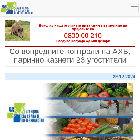
Skip
To
to
na
main
content
Доколку најдете угината дива свиња ве молиме да
пријавите на
0800 00 210
Следува награда од 600 денари
Со вонредните контроли на АХВ,
парично казнети 23 угостители
29.12.2024