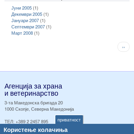
Јуни 2005
(1)
Декември 2005
(1)
Јануари 2007
(1)
Септември 2007
(1)
Март 2008
(1)
Pagination
След
››
стран
Агенција за храна
и ветеринарство
3-та Македонска бригада 20
1000 Скопје, Северна Македонија
приватност
ТЕЛ:
+389 2 2457 895
ТЕЛ:
+389 2 2457 873
Користење колачиња
Факс:
+389 2 2457 893