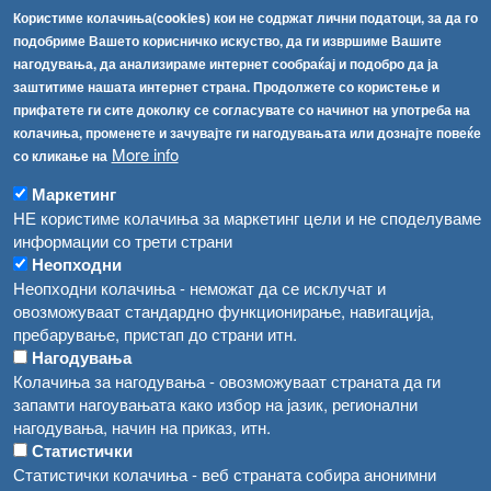
Користиме колачиња(cookies) кои не содржат лични податоци, за да го
Факс:
+389 2 2457 871
подобриме Вашето корисничко искуство, да ги извршиме Вашите
info@fva.gov.mk
нагодувања, да анализираме интернет сообраќај и подобро да ја
заштитиме нашата интернет страна. Продолжете со користење и
[АХВ-претходна страна]
прифатете ги сите доколку се согласувате со начинот на употреба на
Соопштенија
Навигација
колачиња, променете и зачувајте ги нагодувањата или дознајте повеќе
Република Бугарија ги засили официјалните контроли при увоз на свежо овошје и зеленчук
More info
со кликање на
Архива
Високите температури ризик од труење со храна, опасни се и за животните
Маркетинг
Регистри
НЕ користиме колачиња за маркетинг цели и не споделуваме
Обрасци
Водата во Гостивар може да се користи како техничка, продолжува испораката на флаширана вода
информации со трети страни
Неопходни
Забрани
Во Гостивар спроведени 70 вонредни контроли
Неопходни колачиња - неможат да се исклучат и
Огласи
овозможуваат стандардно функционирање, навигација,
Забраната за водата во Гостивар останува на сила, операторите да користат само технички безбедна вода
пребарување, пристап до страни итн.
Нагодувања
Колачиња за нагодувања - овозможуваат страната да ги
запамти нагоувањата како избор на јазик, регионални
нагодувања, начин на приказ, итн.
Статистички
Статистички колачиња - веб страната собира анонимни