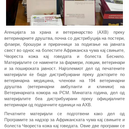
Агенцијата за храна и ветеринарство (АХВ) преку
ветеринарните друштва, почна со дистрибуција на постери,
флаери, брошури и прирачници за подигање на јавната
свест во однос на болестите Африканска чума кај свињите,
Чвореста кожа кај говедата и болеста Беснило.
Материјалите се наменети за фармери, ловџии, ветеринари
и за пошироката јавност. Најголемиот дел од печатените
материјали ќе биде дистрибуирани преку докторите по
ветеринарна медицина, членови на 194 ветеринарни
друштва (ветеринарни амбуланти и клиники) на
Ветеринарната комора на РСМ. Минатата година, дел од
материјалите беа дистрибуирани преку официјалните
ветеринари од подрачните единици на АХВ.
Печатните материјали се подготвени како дел од
Програмите за надзор за Африканската чума кај свињите и
болеста Чвореста кожа кај говедата. Овие две програми се