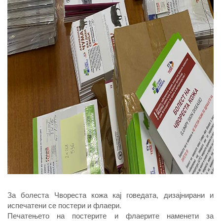
За болеста Чвореста кожа кај говедата, дизајнирани и
испечатени се постери и флаери.
Печатењето на постерите и флаерите наменети за