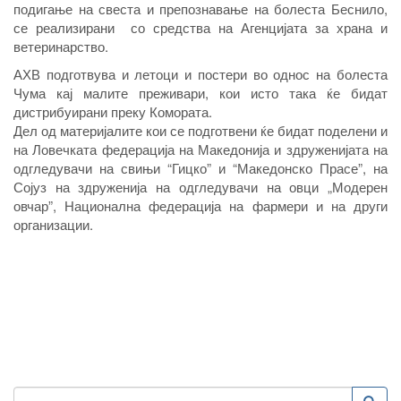
подигање на свеста и препознавање на болеста Беснило,
се реализирани со средства на Агенцијата за храна и
ветеринарство.
АХВ подготвува и летоци и постери во однос на болеста
Чума кај малите преживари, кои исто така ќе бидат
дистрибуирани преку Комората.
Дел од материјалите кои се подготвени ќе бидат поделени и
на Ловечката федерација на Македонија и здруженијата на
одгледувачи на свињи “Гицко” и “Македонско Прасе”, на
Сојуз на здруженија на одгледувачи на овци „Модерен
овчар”, Национална федерација на фармери и на други
организации.
Пребарување