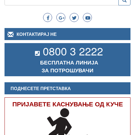
Преба
Search
КОНТАКТИРАЈ НЕ
0800 3 2222
БЕСПЛАТНА ЛИНИЈА
ЗА ПОТРОШУВАЧИ
ПОДНЕСЕТЕ ПРЕТСТАВКА
ПРИЈАВЕТЕ КАСНУВАЊЕ ОД КУЧЕ