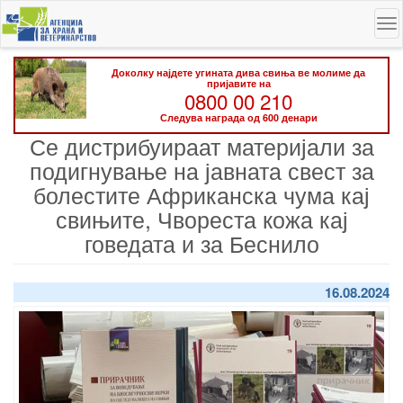
Skip
To
to
na
main
content
Доколку најдете угината дива свиња ве молиме да
пријавите на
0800 00 210
Следува награда од 600 денари
Се дистрибуираат материјали за
подигнување на јавната свест за
болестите Африканска чума кај
свињите, Чвореста кожа кај
говедата и за Беснило
16.08.2024