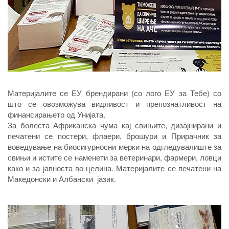
Материјалите се ЕУ брендирани (со лого ЕУ за Тебе) со
што се овозможува видливост и препознатливост на
финансирањето од Унијата.
За болеста Африканска чума кај свињите, дизајнирани и
печатени се постери, флаери, брошури и Прирачник за
воведување на биосигурносни мерки на одгледувалиште за
свињи и истите се наменети за ветеринари, фармери, ловци
како и за јавноста во целина. Материјалите се печатени на
Македонски и Албански јазик.