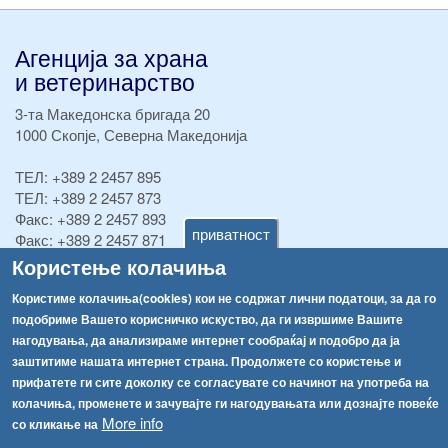
Агенција за храна
и ветеринарство
3-та Македонска бригада 20
1000 Скопје, Северна Македонија
ТЕЛ:
+389 2 2457 895
ТЕЛ:
+389 2 2457 873
Факс:
+389 2 2457 893
приватност
Факс:
+389 2 2457 871
info@fva.gov.mk
Користење колачиња
Користиме колачиња(cookies) кои не содржат лични податоци, за да го
[АХВ-претходна страна]
подобриме Вашето корисничко искуство, да ги извршиме Вашите
Соопштенија
Навигација
нагодувања, да анализираме интернет сообраќај и подобро да ја
Република Бугарија ги засили официјалните контроли при увоз на свежо овошје и зеленчук
заштитиме нашата интернет страна. Продолжете со користење и
Архива
прифатете ги сите доколку се согласувате со начинот на употреба на
Високите температури ризик од труење со храна, опасни се и за животните
Регистри
колачиња, променете и зачувајте ги нагодувањата или дознајте повеќе
More info
со кликање на
Обрасци
Водата во Гостивар може да се користи како техничка, продолжува испораката на флаширана вода