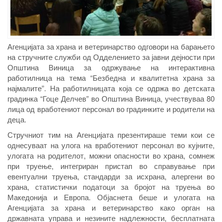
Агенцијата за храна и ветеринарство одговори на барањето
на стручните служби од Одделението за јавни дејности при
Општина Виница за одржување на интерактивна
работилница на тема “Безбедна и квалитетна храна за
најмалите”. На работилницата која се одржа во детската
градинка “Гоце Делчев” во Општина Виница, учествуваа 80
лица од вработениот персонал во градинките и родители на
деца.
Стручниот тим на Агенцијата презентираше теми кои се
однесуваат на улога на вработениот персонал во кујните,
улогата на родителот, можни опасности во храна, сомнеж
при труење, интегриран пристап во справување при
евентуални труења, стандарди за исхрана, алергени во
храна, статистички податоци за бројот на труења во
Македонија и Европа. Објаснета беше и улогата на
Агенцијата за храна и ветеринарство како орган на
државната управа и незините надлежности, бесплатната