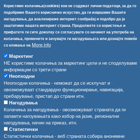
Факс:
+389 2 2457 893
Користиме колачиња(cookies) кои не содржат лични податоци, за да го
Факс:
+389 2 2457 871
подобриме Вашето корисничко искуство, да ги извршиме Вашите
info@fva.gov.mk
нагодувања, да анализираме интернет сообраќај и подобро да ја
заштитиме нашата интернет страна. Продолжете со користење и
[АХВ-претходна страна]
прифатете ги сите доколку се согласувате со начинот на употреба на
Соопштенија
Навигација
колачиња, променете и зачувајте ги нагодувањата или дознајте повеќе
Република Бугарија ги засили официјалните контроли при увоз на свежо овошје и зеленчук
More info
со кликање на
Архива
Маркетинг
Високите температури ризик од труење со храна, опасни се и за животните
Регистри
НЕ користиме колачиња за маркетинг цели и не споделуваме
Обрасци
Водата во Гостивар може да се користи како техничка, продолжува испораката на флаширана вода
информации со трети страни
Неопходни
Забрани
Во Гостивар спроведени 70 вонредни контроли
Неопходни колачиња - неможат да се исклучат и
Огласи
овозможуваат стандардно функционирање, навигација,
Забраната за водата во Гостивар останува на сила, операторите да користат само технички безбедна вода
пребарување, пристап до страни итн.
Нагодувања
Колачиња за нагодувања - овозможуваат страната да ги
запамти нагоувањата како избор на јазик, регионални
нагодувања, начин на приказ, итн.
Статистички
Статистички колачиња - веб страната собира анонимни