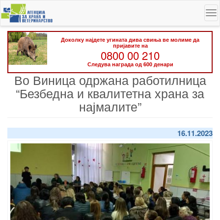
Skip
To
to
na
main
content
Доколку најдете угината дива свиња ве молиме да
пријавите на
0800 00 210
Следува награда од 600 денари
Во Виница одржана работилница
“Безбедна и квалитетна храна за
најмалите”
16.11.2023