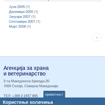
Јуни 2005
(1)
Декември 2005
(1)
Јануари 2007
(1)
Септември 2007
(1)
Март 2008
(1)
Pagination
След
››
стран
Агенција за храна
и ветеринарство
3-та Македонска бригада 20
1000 Скопје, Северна Македонија
приватност
ТЕЛ:
+389 2 2457 895
ТЕЛ:
+389 2 2457 873
Користење колачиња