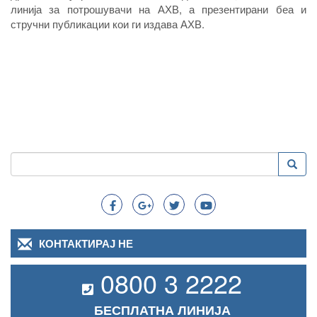
линија за потрошувачи на АХВ, а презентирани беа и
стручни публикации кои ги издава АХВ.
Пребарување
Преба
Search
КОНТАКТИРАЈ НЕ
0800 3 2222
БЕСПЛАТНА ЛИНИЈА