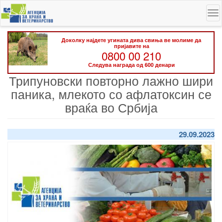
Skip
To
to
na
main
content
Доколку најдете угината дива свиња ве молиме да
пријавите на
0800 00 210
Следува награда од 600 денари
Трипуновски повторно лажно шири
паника, млекото со афлатоксин се
враќа во Србија
29.09.2023