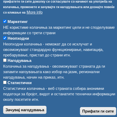
Соопштенија
Навигација
прифатете ги сите доколку се согласувате со начинот на употреба на
колачиња, променете и зачувајте ги нагодувањата или дознајте повеќе
Република Бугарија ги засили официјалните контроли при увоз на свежо овошје и зеленчук
Архива
More info
со кликање на
Високите температури ризик од труење со храна, опасни се и за животните
Регистри
Маркетинг
НЕ користиме колачиња за маркетинг цели и не споделуваме
Обрасци
Водата во Гостивар може да се користи како техничка, продолжува испораката на флаширана вода
информации со трети страни
Забрани
Неопходни
Во Гостивар спроведени 70 вонредни контроли
Огласи
Неопходни колачиња - неможат да се исклучат и
Забраната за водата во Гостивар останува на сила, операторите да користат само технички безбедна вода
овозможуваат стандардно функционирање, навигација,
пребарување, пристап до страни итн.
Нагодувања
Колачиња за нагодувања - овозможуваат страната да ги
запамти нагоувањата како избор на јазик, регионални
нагодувања, начин на приказ, итн.
Статистички
Статистички колачиња - веб страната собира анонимни
податоци за бројот, видот и останатите технички информации
околу посетите итн.
Зачувај нагодувања
Прифати ги сите