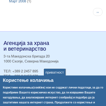
Март 2008
(1)
Pagination
След
››
стран
Агенција за храна
и ветеринарство
3-та Македонска бригада 20
1000 Скопје, Северна Македонија
ТЕЛ:
+389 2 2457 895
приватност
ТЕЛ:
+389 2 2457 873
Користење колачиња
Факс:
+389 2 2457 893
Факс:
+389 2 2457 871
Користиме колачиња(cookies) кои не содржат лични податоци, за да го
info@fva.gov.mk
подобриме Вашето корисничко искуство, да ги извршиме Вашите
нагодувања, да анализираме интернет сообраќај и подобро да ја
[АХВ-претходна страна]
заштитиме нашата интернет страна. Продолжете со користење и