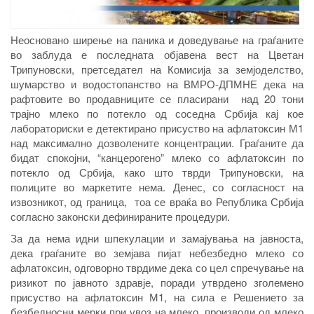
Неосновано ширење на паника и доведување на граѓаните
во заблуда е последната објавена вест на Цветан
Трипуновски, претседател на Комисија за земјоделство,
шумарство и водостопанство на ВМРО-ДПМНЕ дека на
рафтовите во продавниците се пласирани над 20 тони
трајно млеко по потекло од соседна Србија кај кое
лабораториски е детектирано присуство на афлатоксин М1
над максимално дозволените концентрации. Граѓаните да
бидат спокојни, “канцерогено” млеко со афлатоксин по
потекло од Србија, како што тврди Трипуновски, на
полиците во маркетите нема. Денес, со согласност на
извозникот, од граница, тоа се враќа во Република Србија
согласно законски дефинираните процедури.
За да нема идни шпекулации и замајувања на јавноста,
дека граѓаните во земјава пијат небезбедно млеко со
афлатоксин, одговорно тврдиме дека со цел спречување на
ризикот по јавното здравје, поради утврдено зголемено
присуство на афлатоксин М1, на сила е Решението за
безбедносни мерки при увоз на млеко, производи од млеко