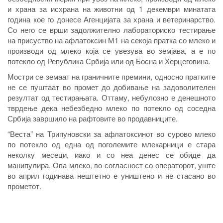
и храна за исхрана на животни од 1 декември минатата
година кое го донесе Агенцијата за храна и ветеринарство.
Со него се врши задолжително лабораториско тестирање
на присуство на афлатоксин М1 на секоја пратка со млеко и
производи од млеко која се увезува во земјава, а е по
потекло од Република Србија или од Босна и Херцеговина.
Мостри се земаат на граничните премини, односно пратките
не се пуштаат во промет до добивање на задоволителен
резултат од тестирањата. Оттаму, небулозно е денешното
тврдење дека небезбедно млеко по потекло од соседна
Србија завршило на рафтовите во продавниците.
“Веста” на Трипуновски за афлатоксинот во сурово млеко
по потекло од една од поголемите млекарници е стара
неколку месеци, иако и со неа денес се обиде да
манипулира. Ова млеко, во согласност со операторот, уште
во април годинава нештетно е уништено и не стасано во
прометот.