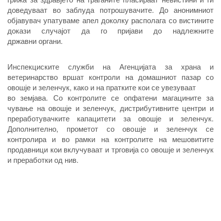
доведуваат во заблуда потрошувачите. До анонимниот
објавувач упатуваме апел доколку располага со вистините
докази случајот да го пријави до надлежните
државни органи.
Инспекциските служби на Агенцијата за храна и
ветеринарство вршат контроли на домашниот пазар со
овошје и зеленчук, како и на пратките кои се увезуваат
во земјава. Со контролите се опфатени магацините за
чување на овошје и зеленчук, дистрибутивните центри и
преработувачките капацитети за овошје и зеленчук.
Дополнително, прометот со овошје и зеленчук се
контролира и во рамки на контролите на мешовитите
продавници кои вклучуваат и трговија со овошје и зеленчук
и преработки од нив.