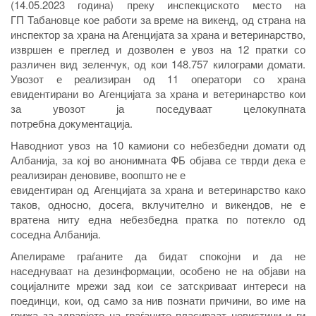
(14.05.2023 година) преку инспекциското место на
ГП Табановце кое работи за време на викенд, од страна на
инспектор за храна на Агенцијата за храна и ветеринарство,
извршен е преглед и дозволен е увоз на 12 пратки со
различен вид зеленчук, од кои 148.757 килограми домати.
Увозот е реализиран од 11 оператори со храна
евидентирани во Агенцијата за храна и ветеринарство кои
за увозот ја поседуваат целокупната
потребна документација.
Наводниот увоз на 10 камиони со небезбедни домати од
Албанија, за кој во анонимната ФБ објава се тврди дека е
реализиран деновиве, воопшто не е
евидентиран од Агенцијата за храна и ветеринарство како
таков, односно, досега, вклучително и викендов, не е
вратена ниту една небезбедна пратка по потекло од
соседна Албанија.
Апелираме граѓаните да бидат спокојни и да не
наседнуваат на дезинформации, особено не на објави на
социјалните мрежи зад кои се затскриваат интереси на
поединци, кои, од само за нив познати причини, во име на
грижа за здравјето на граѓаните пласираат невистини и ги