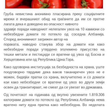
Груба невистина анонимно пласирана преку социјалните
мрежи е вчерашниот обид на граѓаните да им се протне
лагата дека е доведено во опасност нивното
здравје поради наводниот нелегален увоз на 10 камиони со
небезбедни домати по потекло од соседна Албанија.
Според анонимниот загрижен автор на
пораката, наводно станува збор на домати кои како
небезбедни поради утврдено зголемено присуство на
тешки метали и пестициди се вратени од увоз од Босна и
Херцеговина или од Република Црна Гора.
Како одговорна институција за безбедноста на храна, уште
поодговорно тврдиме дека ваков таканаречен увоз не е
можен, бидејќи пратки со храна, вклучително и со домати
кои како небезбедни се вратени од увоз во други земји
освен да транзитираат, не смеат да се увезат во државава.
Од почетокот на годинава од вкупно увезените 1.819.306
килограми домати по потекло од Република Албанија нема
вратено ниту една пратка како небезбедна. Во неделата