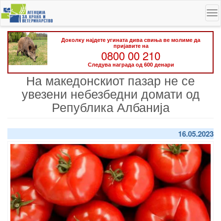
Skip
To
to
na
main
content
Доколку најдете угината дива свиња ве молиме да
пријавите на
0800 00 210
Следува награда од 600 денари
На македонскиот пазар не се
увезени небезбедни домати од
Република Албанија
16.05.2023