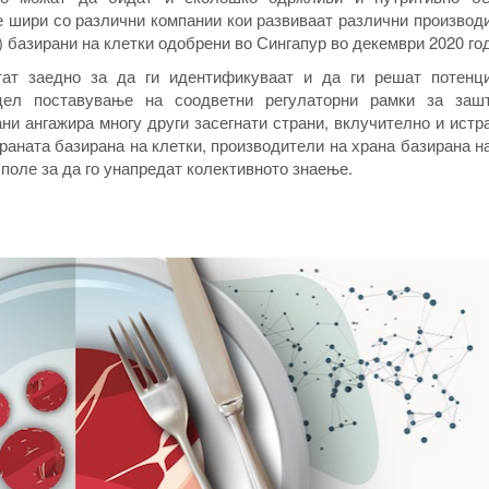
се шири со различни компании кои развиваат различни произво
s) базирани на клетки одобрени во Сингапур во декември 2020 го
тат заедно за да ги идентификуваат и да ги решат потенци
цел поставување на соодветни регулаторни рамки за заш
ни ангажира многу други засегнати страни, вклучително и ист
раната базирана на клетки, производители на храна базирана н
поле за да го унапредат колективното знаење.