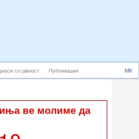
Select
носи со јавност
Публикации
your
langu
виња ве молиме да