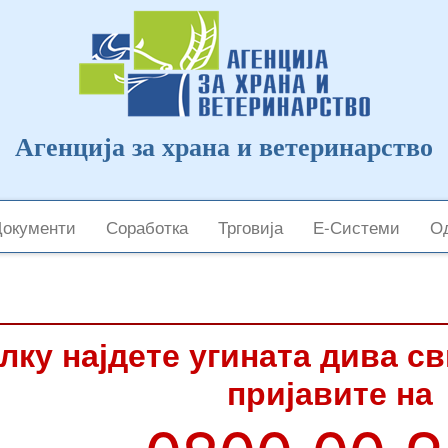
Агенција за храна и ветеринарство
Документи
Соработка
Трговија
Е-Системи
Од
лку најдете угината дива с
пријавите на