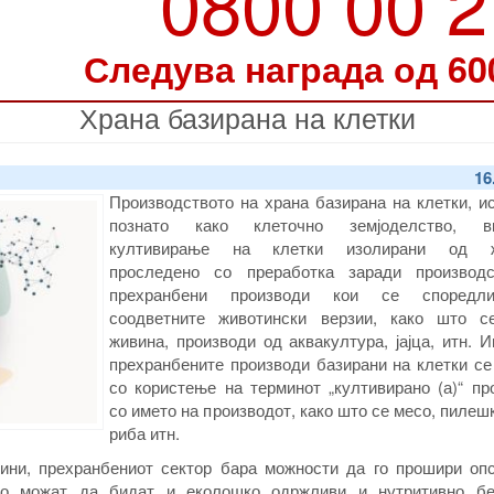
0800 00 
Следува награда од 60
Храна базирана на клетки
16
Производството на храна базирана на клетки, и
познато како клеточно земјоделство, вк
култивирање на клетки изолирани од ж
проследено со преработка заради производ
прехранбени производи кои се споредл
соодветните животински верзии, како што с
живина, производи од аквакултура, јајца, итн. 
прехранбените производи базирани на клетки се
со користење на терминот „култивирано (а)“ пр
со името на производот, како што се месо, пилеш
риба итн.
ини, прехранбениот сектор бара можности да го прошири опс
но можат да бидат и еколошко одржливи и нутритивно бе