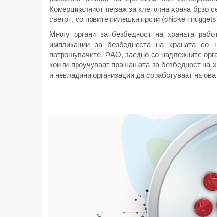
Комерцијалниот пејзаж за клеточна храна брзо 
светот, со првите пилешки прсти (chicken nugget
Многу органи за безбедност на храната рабо
импликации за безбедноста на храната со 
потрошувачите. ФАО, заедно со надлежните орга
кои ги проучуваат прашањата за безбедност на х
и невладини организации да соработуваат на ова 