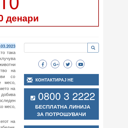
210
0 денари
Пребарување
.03.2023
Пребарување
Search
сто така
лучува
ивотни
ство на
иви со
КОНТАКТИРАЈ НЕ
е месо,
Името на
0800 3 2222
 добива
оследен
БЕСПЛАТНА ЛИНИЈА
ко месо,
ЗА ПОТРОШУВАЧИ
егот на
збедни.