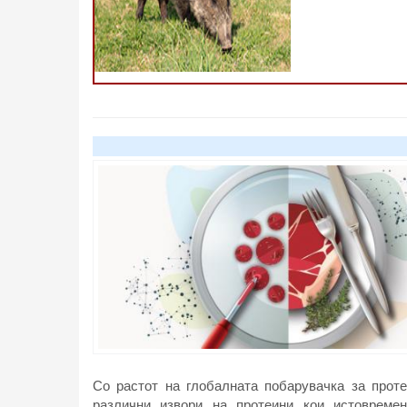
Со растот на глобалната побарувачка за проте
различни извори на протеини кои истовреме