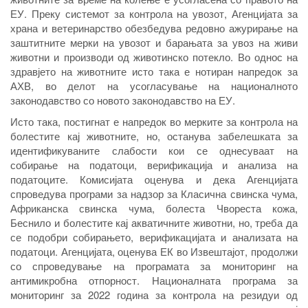
ЕУ. Преку системот за контрола на увозот, Агенцијата за
храна и ветеринарство обезбедува редовно ажурирање на
заштитните мерки на увозот и барањата за увоз на живи
животни и производи од животинско потекло. Во однос на
здравјето на животните исто така е нотиран напредок за
АХВ, во делот на усогласување на националното
законодавство со новото законодавство на ЕУ.
Исто така, постигнат е напредок во мерките за контрола на
болестите кај животните, но, останува забелешката за
идентификуваните слабости кои се однесуваат на
собирање на податоци, верификација и анализа на
податоците. Комисијата оценува и дека Агенцијата
спроведува програми за надзор за Класична свинска чума,
Африканска свинска чума, болеста Чвореста кожа,
Беснило и болестите кај акватичните животни, но, треба да
се подобри собирањето, верификацијата и анализата на
податоци. Агенцијата, оценува ЕК во Извештајот, продолжи
со спроведување на програмата за мониторинг на
антимикробна отпорност. Националната програма за
мониторинг за 2022 година за контрола на резидуи од