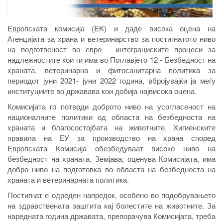
Европската комисија (EK) и даде висока оцена на
Агенцијата за храна и ветеринарство за постигнатото ниво
на подготвеност во евро - интеграциските процеси за
надлежностите кои ги има во Поглавјето 12 - Безбедност на
храната, ветеринарна и фитосанитарна политика за
периодот јуни 2021- јуни 2022 година, вбројувајќи ја меѓу
институциите во државава кои добија највисока оцена.
Комисијата го потврди доброто ниво на усогласеност на
националните политики од областа на безбедноста на
храната и благосостојбата на животните. Хигиенските
правила на ЕУ за производство на храна според
Европската Комисија обезбедуваат високо ниво на
безбедност на храната. Земјава, оценува Комисијата, има
добро ниво на подготовка во областа на безбедноста на
храната и ветеринарната политика.
Постигнат е одреден напредок, особено во подобрувањето
на здравствената заштита кај болестите на животните. За
наредната година државата, препорачува Комисијата, треба