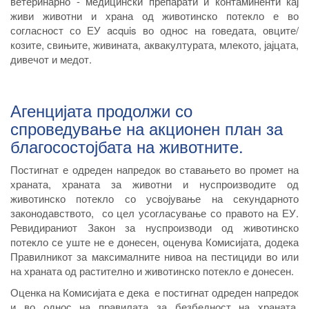
ветеринарно - медицински препарати и контаминенти кај
живи животни и храна од животинско потекло е во
согласност со ЕУ acquis во однос на говедата, овците/
козите, свињите, живината, аквакултурата, млекото, јајцата,
дивечот и медот.
Агенцијата продолжи со
спроведување на акционен план за
благосостојбата на животните.
Постигнат е одреден напредок во ставањето во промет на
храната, храната за животни и нуспроизводите од
животинско потекло со усвојување на секундарното
законодавството, со цел усогласување со правото на ЕУ.
Ревидираниот Закон за нуспроизводи од животинско
потекло се уште не е донесен, оценува Комисијата, додека
Правилникот за максималните нивоа на пестициди во или
на храната од растително и животинско потекло е донесен.
Оценка на Комисијата е дека е постигнат одреден напредок
и во однос на правилата за безбедност на храната.