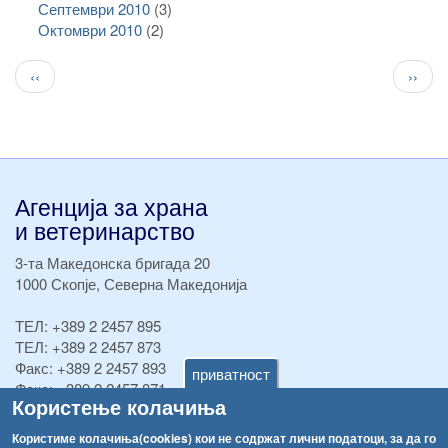
Септември 2010
(3)
Октомври 2010
(2)
Pagination
Previous
След
‹‹
››
page
стран
Агенција за храна
и ветеринарство
3-та Македонска бригада 20
1000 Скопје, Северна Македонија
ТЕЛ:
+389 2 2457 895
ТЕЛ:
+389 2 2457 873
Факс:
+389 2 2457 893
приватност
Факс:
+389 2 2457 871
Користење колачиња
info@fva.gov.mk
Користиме колачиња(cookies) кои не содржат лични податоци, за да го