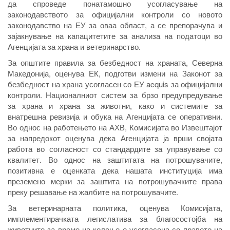
да спроведе понатамошно усогласување на
законодавството за официјални контроли со новото
законодавство на ЕУ за оваа област, а се препорачува и
зајакнување на капацитетите за анализа на податоци во
Агенцијата за храна и ветеринарство.
За општите правила за безбедност на храната, Северна
Македонија, оценува ЕК, подготви измени на Законот за
безбедност на храна усогласен со ЕУ acquis за официјални
контроли. Националниот систем за брзо предупредување
за храна и храна за животни, како и системите за
внатрешна ревизија и обука на Агенцијата се оперативни.
Во однос на работењето на АХВ, Комисијата во Извештајот
за напредокот оценува дека Агенцијата ја врши својата
работа во согласност со стандардите за управување со
квалитет. Во однос на заштитата на потрошувачите,
позитивна е оценката дека нашата институција има
преземено мерки за заштита на потрошувачките права
преку решавање на жалбите на потрошувачите.
За ветеринарната политика, оценува Комисијата,
имплементирачката легислатива за благосостојба на
животните за време на колење е усогласена со правото на