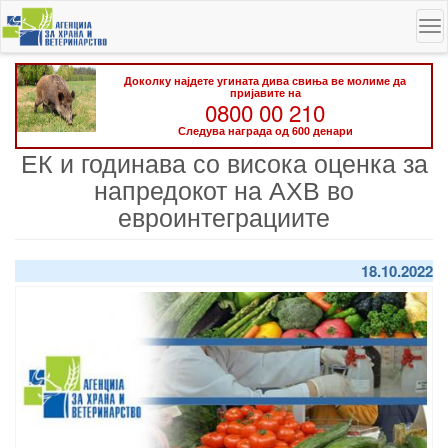
Skip
To
to
na
main
content
Доколку најдете угината дива свиња ве молиме да
пријавите на
0800 00 210
Следува награда од 600 денари
ЕК и годинава со висока оценка за
напредокот на АХВ во
евроинтеграциите
18.10.2022