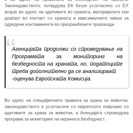
Законодавството, потврдува ЕК беше усогласено со ЕУ
acquis во однос на адитивите во храната, материјалите кои
доаѓаат во контакт со храната и максималните нивоа за
одредени контаминенти во прехранбените производи.
Агенцијата продолжи со спроведување на
Програмата за мониторинг на
безбедноста на храната, но, податоците
треба дополнително да се анализираат
-оценува Европската Комисија.
Во однос на специфичните правила за храна за животни,
законодавството е усогласено со европското поврзано со
адитивите за храна за животни, а Агенцијата спроведува
програма за мониторинг на нејзината безбедност.