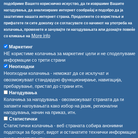
[АХВ-претходна страна]
подобриме Вашето корисничко искуство, да ги извршиме Вашите
Соопштенија
Навигација
нагодувања, да анализираме интернет сообраќај и подобро да ја
заштитиме нашата интернет страна. Продолжете со користење и
Република Бугарија ги засили официјалните контроли при увоз на свежо овошје и зеленчук
Архива
прифатете ги сите доколку се согласувате со начинот на употреба на
Високите температури ризик од труење со храна, опасни се и за животните
колачиња, променете и зачувајте ги нагодувањата или дознајте повеќе
Регистри
More info
со кликање на
Обрасци
Водата во Гостивар може да се користи како техничка, продолжува испораката на флаширана вода
Маркетинг
Забрани
НЕ користиме колачиња за маркетинг цели и не споделуваме
Во Гостивар спроведени 70 вонредни контроли
Огласи
информации со трети страни
Забраната за водата во Гостивар останува на сила, операторите да користат само технички безбедна вода
Неопходни
Неопходни колачиња - неможат да се исклучат и
овозможуваат стандардно функционирање, навигација,
пребарување, пристап до страни итн.
Нагодувања
Колачиња за нагодувања - овозможуваат страната да ги
запамти нагоувањата како избор на јазик, регионални
нагодувања, начин на приказ, итн.
Статистички
Статистички колачиња - веб страната собира анонимни
податоци за бројот, видот и останатите технички информации