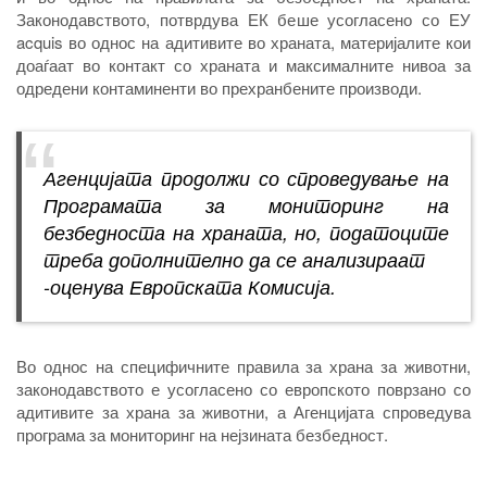
Законодавството, потврдува ЕК беше усогласено со ЕУ
acquis во однос на адитивите во храната, материјалите кои
доаѓаат во контакт со храната и максималните нивоа за
одредени контаминенти во прехранбените производи.
Агенцијата продолжи со спроведување на
Програмата за мониторинг на
безбедноста на храната, но, податоците
треба дополнително да се анализираат
-оценува Европската Комисија.
Во однос на специфичните правила за храна за животни,
законодавството е усогласено со европското поврзано со
адитивите за храна за животни, а Агенцијата спроведува
програма за мониторинг на нејзината безбедност.