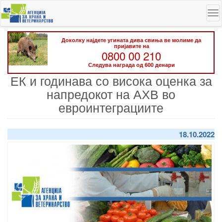
Skip
To
to
na
main
content
Доколку најдете угината дива свиња ве молиме да
пријавите на
0800 00 210
Следува награда од 600 денари
ЕК и годинава со висока оценка за
напредокот на АХВ во
евроинтеграциите
18.10.2022