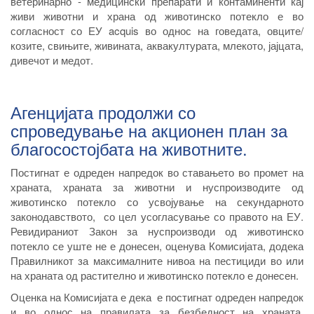
ветеринарно - медицински препарати и контаминенти кај
живи животни и храна од животинско потекло е во
согласност со ЕУ acquis во однос на говедата, овците/
козите, свињите, живината, аквакултурата, млекото, јајцата,
дивечот и медот.
Агенцијата продолжи со
спроведување на акционен план за
благосостојбата на животните.
Постигнат е одреден напредок во ставањето во промет на
храната, храната за животни и нуспроизводите од
животинско потекло со усвојување на секундарното
законодавството, со цел усогласување со правото на ЕУ.
Ревидираниот Закон за нуспроизводи од животинско
потекло се уште не е донесен, оценува Комисијата, додека
Правилникот за максималните нивоа на пестициди во или
на храната од растително и животинско потекло е донесен.
Оценка на Комисијата е дека е постигнат одреден напредок
и во однос на правилата за безбедност на храната.