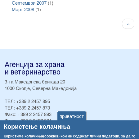
Септември 2007
(1)
Март 2008
(1)
Pagination
След
››
стран
Агенција за храна
и ветеринарство
3-та Македонска бригада 20
1000 Скопје, Северна Македонија
ТЕЛ:
+389 2 2457 895
ТЕЛ:
+389 2 2457 873
Факс:
+389 2 2457 893
приватност
Факс:
+389 2 2457 871
Користење колачиња
info@fva.gov.mk
Користиме колачиња(cookies) кои не содржат лични податоци, за да го