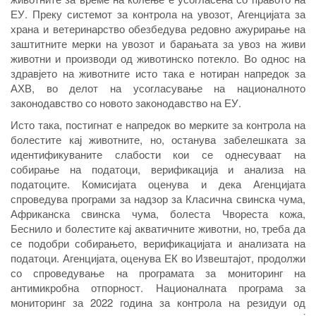
ЕУ. Преку системот за контрола на увозот, Агенцијата за
храна и ветеринарство обезбедува редовно ажурирање на
заштитните мерки на увозот и барањата за увоз на живи
животни и производи од животинско потекло. Во однос на
здравјето на животните исто така е нотиран напредок за
АХВ, во делот на усогласување на националното
законодавство со новото законодавство на ЕУ.
Исто така, постигнат е напредок во мерките за контрола на
болестите кај животните, но, останува забелешката за
идентификуваните слабости кои се однесуваат на
собирање на податоци, верификација и анализа на
податоците. Комисијата оценува и дека Агенцијата
спроведува програми за надзор за Класична свинска чума,
Африканска свинска чума, болеста Чвореста кожа,
Беснило и болестите кај акватичните животни, но, треба да
се подобри собирањето, верификацијата и анализата на
податоци. Агенцијата, оценува ЕК во Извештајот, продолжи
со спроведување на програмата за мониторинг на
антимикробна отпорност. Националната програма за
мониторинг за 2022 година за контрола на резидуи од