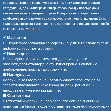
[АХВ-претходна страна]
подобриме Вашето корисничко искуство, да ги извршиме Вашите
Соопштенија
Навигација
нагодувања, да анализираме интернет сообраќај и подобро да ја
заштитиме нашата интернет страна. Продолжете со користење и
Република Бугарија ги засили официјалните контроли при увоз на свежо овошје и зеленчук
Архива
прифатете ги сите доколку се согласувате со начинот на употреба на
Високите температури ризик од труење со храна, опасни се и за животните
колачиња, променете и зачувајте ги нагодувањата или дознајте повеќе
Регистри
More info
со кликање на
Обрасци
Водата во Гостивар може да се користи како техничка, продолжува испораката на флаширана вода
Маркетинг
Забрани
НЕ користиме колачиња за маркетинг цели и не споделуваме
Во Гостивар спроведени 70 вонредни контроли
Огласи
информации со трети страни
Забраната за водата во Гостивар останува на сила, операторите да користат само технички безбедна вода
Неопходни
Неопходни колачиња - неможат да се исклучат и
овозможуваат стандардно функционирање, навигација,
пребарување, пристап до страни итн.
Нагодувања
Колачиња за нагодувања - овозможуваат страната да ги
запамти нагоувањата како избор на јазик, регионални
нагодувања, начин на приказ, итн.
Статистички
Статистички колачиња - веб страната собира анонимни
податоци за бројот, видот и останатите технички информации