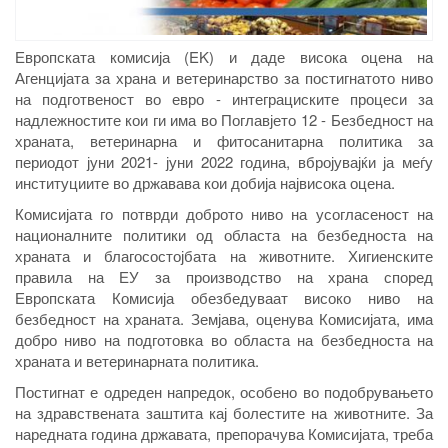
Европската комисија (EK) и даде висока оцена на
Агенцијата за храна и ветеринарство за постигнатото ниво
на подготвеност во евро - интеграциските процеси за
надлежностите кои ги има во Поглавјето 12 - Безбедност на
храната, ветеринарна и фитосанитарна политика за
периодот јуни 2021- јуни 2022 година, вбројувајќи ја меѓу
институциите во државава кои добија највисока оцена.
Комисијата го потврди доброто ниво на усогласеност на
националните политики од областа на безбедноста на
храната и благосостојбата на животните. Хигиенските
правила на ЕУ за производство на храна според
Европската Комисија обезбедуваат високо ниво на
безбедност на храната. Земјава, оценува Комисијата, има
добро ниво на подготовка во областа на безбедноста на
храната и ветеринарната политика.
Постигнат е одреден напредок, особено во подобрувањето
на здравствената заштита кај болестите на животните. За
наредната година државата, препорачува Комисијата, треба