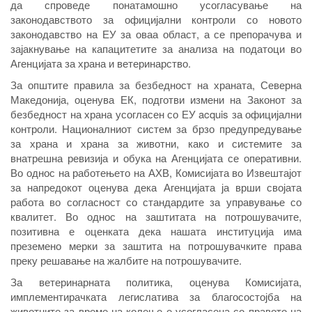
да спроведе понатамошно усогласување на
законодавството за официјални контроли со новото
законодавство на ЕУ за оваа област, а се препорачува и
зајакнување на капацитетите за анализа на податоци во
Агенцијата за храна и ветеринарство.
За општите правила за безбедност на храната, Северна
Македонија, оценува ЕК, подготви измени на Законот за
безбедност на храна усогласен со ЕУ acquis за официјални
контроли. Националниот систем за брзо предупредување
за храна и храна за животни, како и системите за
внатрешна ревизија и обука на Агенцијата се оперативни.
Во однос на работењето на АХВ, Комисијата во Извештајот
за напредокот оценува дека Агенцијата ја врши својата
работа во согласност со стандардите за управување со
квалитет. Во однос на заштитата на потрошувачите,
позитивна е оценката дека нашата институција има
преземено мерки за заштита на потрошувачките права
преку решавање на жалбите на потрошувачите.
За ветеринарната политика, оценува Комисијата,
имплементирачката легислатива за благосостојба на
животните за време на колење е усогласена со правото на