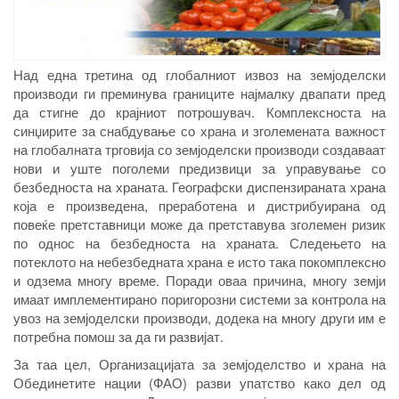
Над една третина од глобалниот извоз на земјоделски
производи ги преминува границите најмалку двапати пред
да стигне до крајниот потрошувач. Комплексноста на
синџирите за снабдување со храна и зголемената важност
на глобалната трговија со земјоделски производи создаваат
нови и уште поголеми предизвици за управување со
безбедноста на храната. Географски диспензираната храна
која е произведена, преработена и дистрибуирана од
повеќе претставници може да претставува зголемен ризик
по однос на безбедноста на храната. Следењето на
потеклото на небезбедната храна е исто така покомплексно
и одзема многу време. Поради оваа причина, многу земји
имаат имплементирано поригорозни системи за контрола на
увоз на земјоделски производи, додека на многу други им е
потребна помош за да ги развијат.
За таа цел, Организацијата за земјоделство и храна на
Обединетите нации (ФАО) разви упатство како дел од