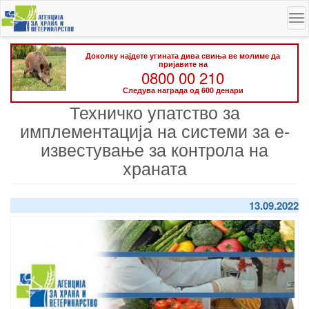
Skip
To
to
na
main
content
Доколку најдете угината дива свиња ве молиме да
пријавите на
0800 00 210
Следува награда од 600 денари
Техничко упатство за
имплементација на системи за е-
известување за контрола на
храната
13.09.2022