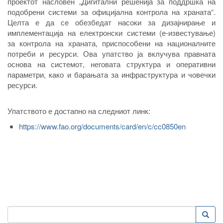
проектот насловен „Дигитални решенија за поддршка на
подобрени системи за официјална контрола на храната“.
Целта е да се обезбедат насоки за дизајнирање и
имплементација на електронски системи (е-известување)
за контрола на храната, приспособени на националните
потреби и ресурси. Ова упатство ја вклучува правната
основа на системот, неговата структура и оперативни
параметри, како и барањата за инфраструктура и човечки
ресурси.
Упатството е достапно на следниот линк:
https://www.fao.org/documents/card/en/c/cc0850en
Пребарување
Преба