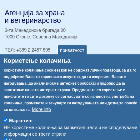
Агенција за храна
и ветеринарство
3-та Македонска бригада 20
1000 Скопје, Северна Македонија
ТЕЛ:
+389 2 2457 895
приватност
ТЕЛ:
+389 2 2457 873
Користење колачиња
Факс:
+389 2 2457 893
Факс:
+389 2 2457 871
Користиме колачиња(cookies) кои не содржат лични податоци, за да го
info@fva.gov.mk
подобриме Вашето корисничко искуство, да ги извршиме Вашите
нагодувања, да анализираме интернет сообраќај и подобро да ја
[АХВ-претходна страна]
заштитиме нашата интернет страна. Продолжете со користење и
Соопштенија
Навигација
прифатете ги сите доколку се согласувате со начинот на употреба на
колачиња, променете и зачувајте ги нагодувањата или дознајте повеќе
Република Бугарија ги засили официјалните контроли при увоз на свежо овошје и зеленчук
More info
Архива
со кликање на
Високите температури ризик од труење со храна, опасни се и за животните
Регистри
Маркетинг
НЕ користиме колачиња за маркетинг цели и не споделуваме
Обрасци
Водата во Гостивар може да се користи како техничка, продолжува испораката на флаширана вода
информации со трети страни
Забрани