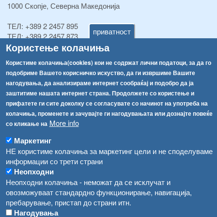
1000 Скопје, Северна Македонија
ТЕЛ:
+389 2 2457 895
приватност
ТЕЛ:
+389 2 2457 873
Користење колачиња
Факс:
+389 2 2457 893
Факс:
+389 2 2457 871
Користиме колачиња(cookies) кои не содржат лични податоци, за да го
info@fva.gov.mk
подобриме Вашето корисничко искуство, да ги извршиме Вашите
нагодувања, да анализираме интернет сообраќај и подобро да ја
[АХВ-претходна страна]
заштитиме нашата интернет страна. Продолжете со користење и
Соопштенија
Навигација
прифатете ги сите доколку се согласувате со начинот на употреба на
Република Бугарија ги засили официјалните контроли при увоз на свежо овошје и зеленчук
колачиња, променете и зачувајте ги нагодувањата или дознајте повеќе
Архива
More info
со кликање на
Високите температури ризик од труење со храна, опасни се и за животните
Регистри
Маркетинг
Обрасци
Водата во Гостивар може да се користи како техничка, продолжува испораката на флаширана вода
НЕ користиме колачиња за маркетинг цели и не споделуваме
информации со трети страни
Забрани
Во Гостивар спроведени 70 вонредни контроли
Неопходни
Огласи
Неопходни колачиња - неможат да се исклучат и
Забраната за водата во Гостивар останува на сила, операторите да користат само технички безбедна вода
овозможуваат стандардно функционирање, навигација,
пребарување, пристап до страни итн.
Нагодувања