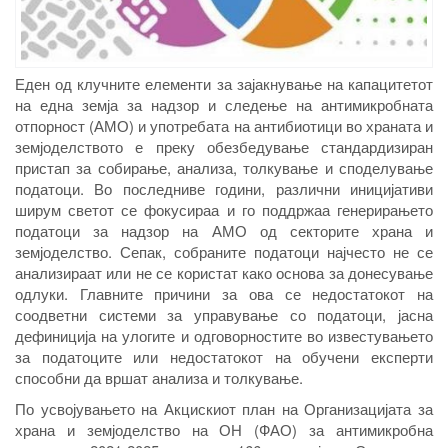
Еден од клучните елементи за зајакнување на капацитетот
на една земја за надзор и следење на антимикробната
отпорност (АМО) и употребата на антибиотици во храната и
земјоделството е преку обезбедување стандардизиран
пристап за собирање, анализа, толкување и споделување
податоци. Во последниве години, различни иницијативи
ширум светот се фокусираа и го поддржаа генерирањето
податоци за надзор на АМО од секторите храна и
земјоделство. Сепак, собраните податоци најчесто не се
анализираат или не се користат како основа за донесување
одлуки. Главните причини за ова се недостатокот на
соодветни системи за управување со податоци, јасна
дефиниција на улогите и одговорностите во известувањето
за податоците или недостатокот на обучени експерти
способни да вршат анализа и толкување.
По усвојувањето на Акцискиот план на Организацијата за
храна и земјоделство на ОН (ФАО) за антимикробна