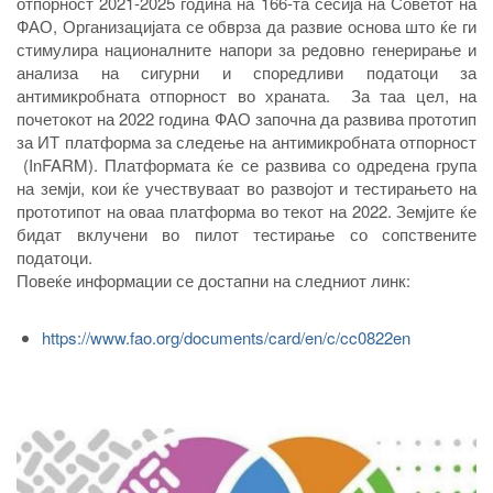
отпорност 2021-2025 година на 166-та сесија на Советот на
ФАО, Организацијата се обврза да развие основа што ќе ги
стимулира националните напори за редовно генерирање и
анализа на сигурни и споредливи податоци за
антимикробната отпорност во храната. За таа цел, на
почетокот на 2022 година ФАО започна да развива прототип
за ИТ платформа за следење на антимикробната отпорност
(InFARM). Платформата ќе се развива со одредена група
на земји, кои ќе учествуваат во развојот и тестирањето на
прототипот на оваа платформа во текот на 2022. Земјите ќе
бидат вклучени во пилот тестирање со сопствените
податоци.
Повеќе информации се достапни на следниот линк:
https://www.fao.org/documents/card/en/c/cc0822en