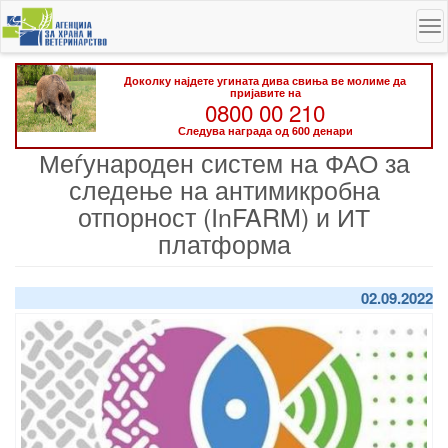
Skip
To
to
na
main
content
Доколку најдете угината дива свиња ве молиме да
пријавите на
0800 00 210
Следува награда од 600 денари
Меѓународен систем на ФАО за
следење на антимикробна
отпорност (InFARM) и ИТ
платформа
02.09.2022