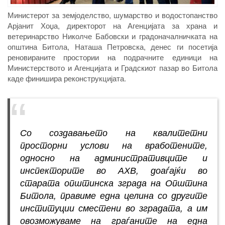
Министерот за земјоделство, шумарство и водостопанство
Арјанит Хоџа, директорот на Агенцијата за храна и
ветеринарство Николче Бабовски и градоначалничката на
општина Битола, Наташа Петровска, денес ги посетија
реновираните простории на подрачните единици на
Министерството и Агенцијата и Градскиот пазар во Битола
каде финишира реконструкцијата.
Со создавањето на квалитетни
просторни услови на вработените,
односно на административците и
инспекторите во АХВ, доаѓајќи во
старата општинска зграда на Општина
Битола, правиме една целина со другите
институции сместени во зградата, а им
овозможуваме на граѓаните на една