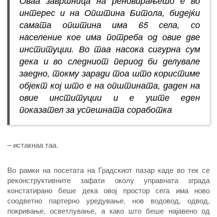
Оваа завршница на реновирањето е во
интерес и на Општина Битола, бидејќи
самата општина има 65 села, со
население кое има потреба од овие две
институции. Во таа насока сигурна сум
дека и во следниот период би делувале
заедно, токму заради тоа што користиме
објект кој што е на општината, даден на
овие институции и е уште еден
показател за успешната соработка
– истакнаа таа.
Во рамки на посетата на Градскиот пазар каде во тек се
реконструктивните зафати околу управната зграда
констатирано беше дека овој простор сега има ново
соодветно партерно уредување, нов водовод, одвод,
покривање, осветлување, а како што беше најавено од