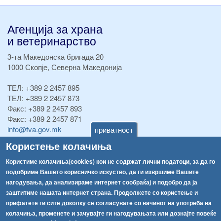
Агенција за храна
и ветеринарство
3-та Македонска бригада 20
1000 Скопје, Северна Македонија
ТЕЛ:
+389 2 2457 895
ТЕЛ:
+389 2 2457 873
Факс:
+389 2 2457 893
Факс:
+389 2 2457 871
info@fva.gov.mk
приватност
Користење колачиња
[АХВ-претходна страна]
Соопштенија
Навигација
Користиме колачиња(cookies) кои не содржат лични податоци, за да го
подобриме Вашето корисничко искуство, да ги извршиме Вашите
Република Бугарија ги засили официјалните контроли при увоз на свежо овошје и зеленчук
Архива
нагодувања, да анализираме интернет сообраќај и подобро да ја
заштитиме нашата интернет страна. Продолжете со користење и
Високите температури ризик од труење со храна, опасни се и за животните
Регистри
прифатете ги сите доколку се согласувате со начинот на употреба на
Обрасци
колачиња, променете и зачувајте ги нагодувањата или дознајте повеќе
Водата во Гостивар може да се користи како техничка, продолжува испораката на флаширана вода