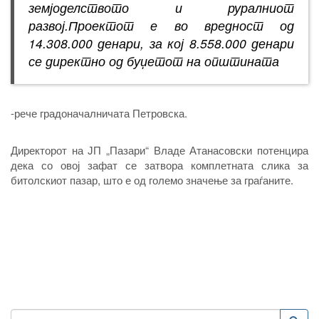
земјоделството и руралниот
развој.Проектот е во вредност од
14.308.000 денари, за кој 8.558.000 денари
се директно од буџетот на општината
-рече градоначалничата Петровска.
Директорот на ЈП „Пазари“ Владе Атанасовски потенцира
дека со овој зафат се затвора комплетната слика за
битолскиот пазар, што е од големо значење за граѓаните.
Пребарување