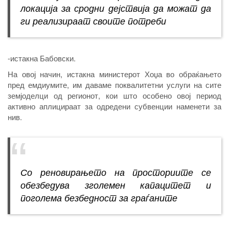
локација за сродни дејствија да можат да
ги реализираат своите потреби
-истакна Бабовски.
На овој начин, истакна министерот Хоџа во обраќањето
пред емдиумите, им даваме поквалитетни услуги на сите
земјоделци од регионот, кои што особено овој период
активно аплицираат за одредени субвенции наменети за
нив.
Со реновирањето на просториите се
обезбедува зголемен капацитет и
поголема безбедност за граѓаните