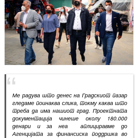
Ме радува што денес на Градскиот пазар
гледаме поинаква слика, токму каква што
треба да има нашиот град. Проектната
документација чинеше околу 180.000
денари и за неа аплициравме до
Агенцијата за финансиска поддршка во