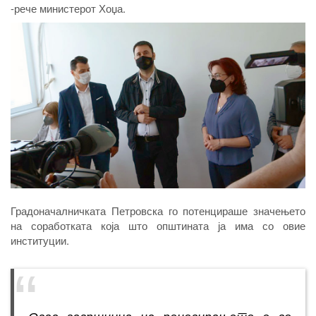
-рече министерот Хоџа.
Градоначалничката Петровска го потенцираше значењето
на соработката која што општината ја има со овие
институции.