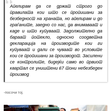
Апелирам да се држат строго до
правилата кои што се пропишани за
безбедност на храната, но апелирам и до
граѓаните, заедно со нас, да внимаваат и
каде и што купуваат. Задолжително да
бараат потекло, односно соодветна
декларација на производите кои ги
купуваат и дали се чуваат во условите
кои се пропишани за производот. Засилени
се контролите, бидејќи само во првиот
квартал се уништени 67 тони небезбеден
производ
-посочи тој.