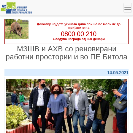
Skip
To
to
na
main
content
Доколку најдете угината дива свиња ве молиме да
пријавите на
0800 00 210
Следува награда од 600 денари
МЗШВ и АХВ со реновирани
работни простории и во ПЕ Битола
14.05.2021