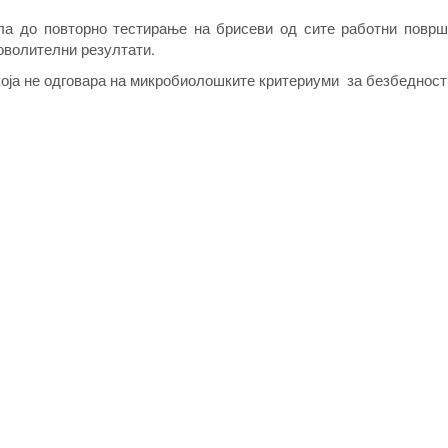
ила до повторно тестирање на брисеви од сите работни површ
доволителни резултати.
оја не одговара на микробиолошките критериуми за безбедност