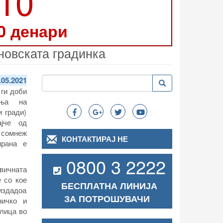
210
0 денари
ановската градинка
Пребарување
.05.2021
Пребарување
Search
 ги доби
ања на
и гради)
ајче од
н сомнеж
КОНТАКТИРАЈ НЕ
ирана е
0800 3 2222
вичната
 со кое
БЕСПЛАТНА ЛИНИЈА
 издадоа
ЗА ПОТРОШУВАЧИ
ничко и
лица во