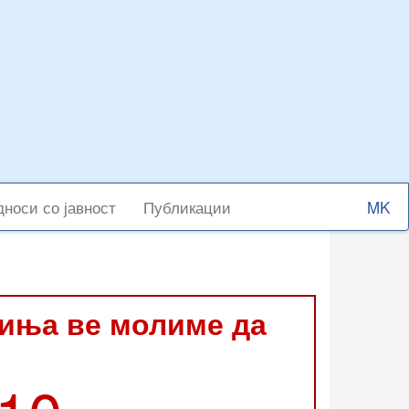
Select
носи со јавност
Публикации
your
langu
виња ве молиме да