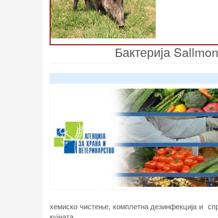
Бактерија Sallmon
хемиско чистење, комплетна дезинфекција и сп
кујната.