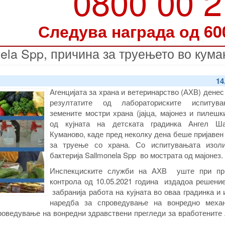
0800 00 
Следува награда од 60
ela Spp, причина за труењето во кум
14
Агенцијата за храна и ветеринарство (АХВ) денес
резултатите од лабораториските испитув
земените мостри храна (јајца, мајонез и пилешк
од кујната на детската градинка Ангел Ш
Куманово, каде пред неколку дена беше пријаве
за труење со храна. Со испитувањата изол
бактерија Sallmonela Spp во мострата од мајонез.
Инспекциските служби на АХВ уште при пр
контрола од 10.05.2021 година издадоа решение
забранија работа на кујната во оваа градинка и
наредба за спроведување на вонредно меха
роведување на вонредни здравствени прегледи за вработените 