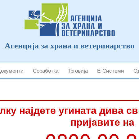
Агенција за храна и ветеринарство
Документи
Соработка
Трговија
Е-Системи
Од
лку најдете угината дива с
пријавите на