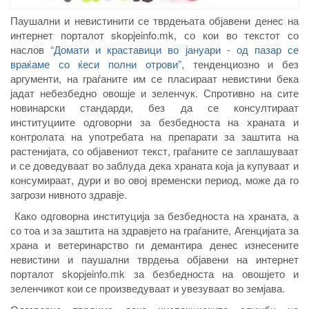
Паушални и невистинити се тврдењата објавени денес на
интернет порталот skopjeinfo.mk, со кои во текстот со
наслов
“Домати и краставици во јануари - од пазар се
враќаме со ќеси полни отрови”
, тенденциозно и без
аргументи, на граѓаните им се пласираат невистини бека
јадат небезбедно овошје и зеленчук. Спротивно на сите
новинарски стандарди, без да се консултираат
институциите одговорни за безбедноста на храната и
контролата на употребата на препарати за заштита на
растенијата, со објавениот текст, граѓаните се заплашуваат
и се доведуваат во заблуда дека храната која ја купуваат и
консумираат, дури и во овој временски период, може да го
загрози нивното здравје.
Како одговорна институција за безбедноста на храната, а
со тоа и за заштита на здравјето на граѓаните, Агенцијата за
храна и ветеринарство ги демантира денес изнесените
невистини и паушални тврдења објавени на интернет
порталот skopjeinfo.mk за безбедноста на овошјето и
зеленчикот кои се произведуваат и увезуваат во земјава.