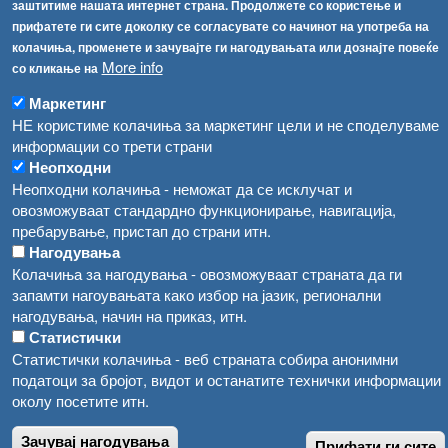
Соопштенија
Навигација
заштитиме нашата интернет страна. Продолжете со користење и
прифатете ги сите доколку се согласувате со начинот на употреба на
Високите температури ризик од труење со храна, опасни се и за животните
колачиња, променете и зачувајте ги нагодувањата или дознајте повеќе
Архива
More info
со кликање на
Водата во Гостивар може да се користи како техничка, продолжува испораката на флаширана вода
Регистри
Маркетинг
Обрасци
Во Гостивар спроведени 70 вонредни контроли
НЕ користиме колачиња за маркетинг цели и не споделуваме
Забрани
информации со трети страни
Забраната за водата во Гостивар останува на сила, операторите да користат само технички безбедна вода
Неопходни
Огласи
Неопходни колачиња - неможат да се исклучат и
Забранета за пиење водата од гостиварскиот водовод
овозможуваат стандардно функционирање, навигација,
пребарување, пристап до страни итн.
Нагодувања
Колачиња за нагодувања - овозможуваат страната да ги
запамти нагоувањата како избор на јазик, регионални
нагодувања, начин на приказ, итн.
Статистички
Статистички колачиња - веб страната собира анонимни
податоци за бројот, видот и останатите технички информации
околу посетите итн.
Зачувај нагодувања
Прифати ги сите