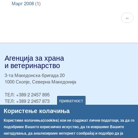
Март 2008
(1)
Pagination
След
››
стран
Агенција за храна
и ветеринарство
3-та Македонска бригада 20
1000 Скопје, Северна Македонија
ТЕЛ:
+389 2 2457 895
приватност
ТЕЛ:
+389 2 2457 873
Факс:
+389 2 2457 893
Користење колачиња
Факс:
+389 2 2457 871
info@fva.gov.mk
Користиме колачиња(cookies) кои не содржат лични податоци, за да го
подобриме Вашето корисничко искуство, да ги извршиме Вашите
[АХВ-претходна страна]
нагодувања, да анализираме интернет сообраќај и подобро да ја