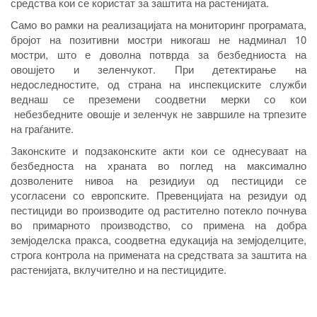
средства кои се користат за заштита на растенијата.
Само во рамки на реализацијата на мониторинг програмата,
бројот на позитивни мостри никогаш не надминал 10
мостри, што е доволна потврда за безбедниоста на
овошјето и зеленчукот. При детектирање на
недоследностите, од страна на инспекциските служби
веднаш се преземени соодветни мерки со кои
небезбедните овошје и зеленчук не завршиле на трпезите
на граѓаните.
Законските и подзаконските акти кои се однесуваат на
безбедноста на храната во поглед на максимално
дозволените нивоа на резидиуи од пестициди се
усогласени со европските. Превенцијата на резидуи од
пестициди во производите од растително потекло почнува
во примарното производство, со примена на добра
земјоделска пракса, соодветна едукација на земјоделците,
строга контрола на примената на средствата за заштита на
растенијата, вклучително и на пестицидите.