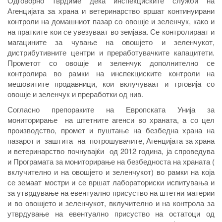
Одговорно тврдиме дека инспекциските служби на
Агенцијата за храна и ветеринарство вршат континуирани
контроли на домашниот пазар со овошје и зеленчук, како и
на пратките кои се увезуваат во земјава. Се контролираат и
магацините за чување на овошјето и зеленчукот,
дистрибутивните центри и преработувачките капацитети.
Прометот со овошје и зеленчук дополнително се
контролира во рамки на инспекциските контроли на
мешовитите продавници, кои вклучуваат и трговија со
овошје и зеленчук и преработки од нив.
Согласно препораките на Европската Унија за
мониторирање на штетните агенси во храната, а со цел
производство, промет и пуштање на безбедна храна на
пазарот и заштита на потрошувачите, Агенцијата за храна
и ветеринарство почнувајќи од 2012 година, ја спроведува
и Програмата за мониторирање на безбедноста на храната (
вклучително и на овошјето и зеленчукот) во рамки на која
се земаат мостри и се вршат лабораториски испитувања и
за утврдување на евентуално присуство на штетни материи
и во овошјето и зеленчукот, вклучително и на контрола за
утврдување на евентуално присуство на остатоци од