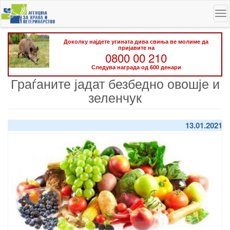
Skip
To
to
na
main
content
Доколку најдете угината дива свиња ве молиме да
пријавите на
0800 00 210
Следува награда од 600 денари
Граѓаните јадат безбедно овошје и
зеленчук
13.01.2021