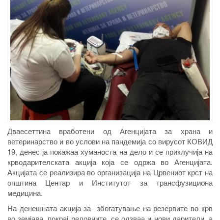
Дваесеттина вработени од Агенцијата за храна и
ветеринарство и во услови на пандемија со вирусот КОВИД
19, денес ја покажаа хуманоста на дело и се приклучија на
крводарителската акција која се одржа во Агенцијата.
Акцијата се реализира во организација на Црвениот крст на
општина Центар и Институтот за трансфузициона
медицина.
На денешната акција за збогатување на резервите во крв
во земјава, покрај редовните, се одзваа и нови дарители, а