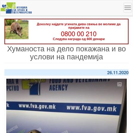
Skip
To
to
na
main
content
Доколку најдете угината дива свиња ве молиме да
пријавите на
0800 00 210
Следува награда од 600 денари
Хуманоста на дело покажана и во
услови на пандемија
26.11.2020