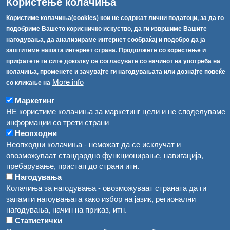
Користење колачиња
Факс:
+389 2 2457 893
Користиме колачиња(cookies) кои не содржат лични податоци, за да го
Факс:
+389 2 2457 871
подобриме Вашето корисничко искуство, да ги извршиме Вашите
info@fva.gov.mk
нагодувања, да анализираме интернет сообраќај и подобро да ја
заштитиме нашата интернет страна. Продолжете со користење и
[АХВ-претходна страна]
прифатете ги сите доколку се согласувате со начинот на употреба на
Соопштенија
Навигација
колачиња, променете и зачувајте ги нагодувањата или дознајте повеќе
Република Бугарија ги засили официјалните контроли при увоз на свежо овошје и зеленчук
More info
со кликање на
Архива
Високите температури ризик од труење со храна, опасни се и за животните
Маркетинг
Регистри
НЕ користиме колачиња за маркетинг цели и не споделуваме
Обрасци
Водата во Гостивар може да се користи како техничка, продолжува испораката на флаширана вода
информации со трети страни
Забрани
Неопходни
Во Гостивар спроведени 70 вонредни контроли
Неопходни колачиња - неможат да се исклучат и
Огласи
овозможуваат стандардно функционирање, навигација,
Забраната за водата во Гостивар останува на сила, операторите да користат само технички безбедна вода
пребарување, пристап до страни итн.
Нагодувања
Колачиња за нагодувања - овозможуваат страната да ги
запамти нагоувањата како избор на јазик, регионални
нагодувања, начин на приказ, итн.
Статистички