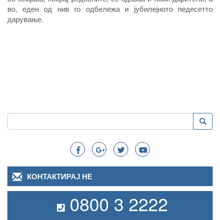
во, еден од нив го одбележа и јубилејното педесетто
дарување.
Пребарување
Преба
Search
КОНТАКТИРАЈ НЕ
0800 3 2222