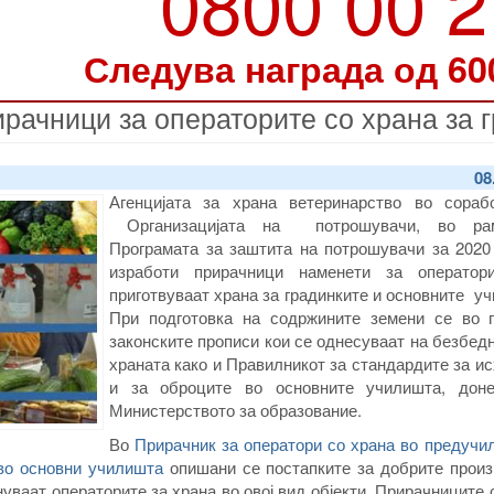
0800 00 
Следува награда од 60
ачници за операторите со храна за 
08
Агенцијата за храна ветеринарство во сораб
Организацијата на потрошувачи, во ра
Програмата за заштита на потрошувачи за 2020 
изработи прирачници наменети за оператор
приготвуваат храна за градинките и основните у
При подготовка на содржините земени се во 
законските прописи кои се однесуваат на безбед
храната како и Правилникот за стандардите за и
и за оброците во основните училишта, дон
Министерството за образование.
Во
Прирачник за оператори со храна во предучи
 во основни училишта
опишани се постапките за добрите произ
нуваат операторите за храна во овој вид објекти. Прирачниците