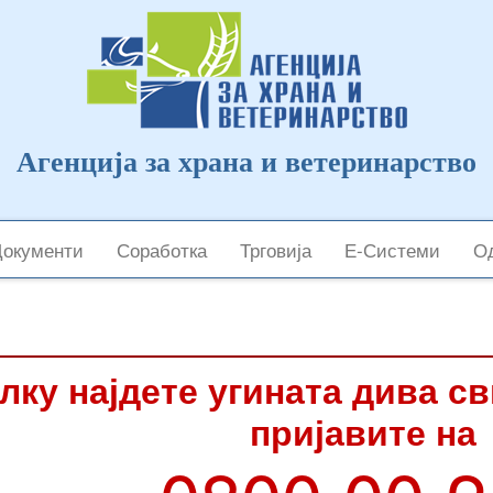
Агенција за храна и ветеринарство
Документи
Соработка
Трговија
Е-Системи
Од
лку најдете угината дива с
пријавите на