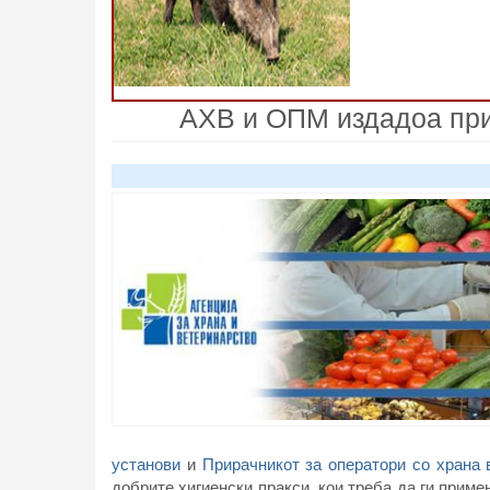
АХВ и ОПМ издадоа прир
установи
и
Прирачникот за оператори со храна
добрите хигиенски пракси, кои треба да ги приме