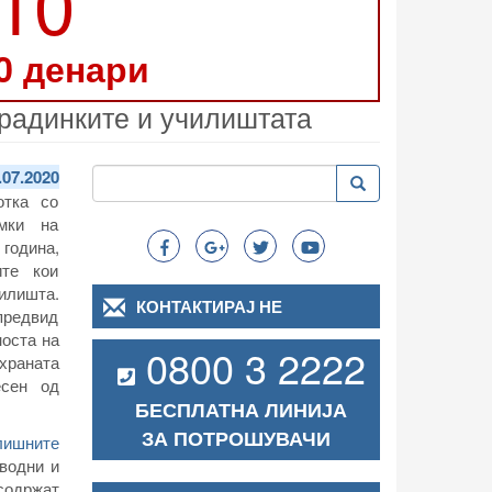
210
0 денари
градинките и училиштата
Пребарување
.07.2020
Пребарување
Search
отка со
мки на
година,
ите кои
чилишта.
КОНТАКТИРАЈ НЕ
предвид
носта на
0800 3 2222
схраната
есен од
БЕСПЛАТНА ЛИНИЈА
ЗА ПОТРОШУВАЧИ
лишните
водни и
 содржат