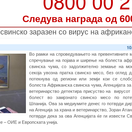
0800 00 
Следува награда од 60
 свинско заразен со вирус на африкан
10
Во рамки на спроведувањето на превентивните м
спречување на појава и ширење на болеста афр
свинска чума, со задолжително земање на мо
секоја увозна пратка свинско месо, без оглед 
потекнува од региони или земји кои се слоб
болеста Африканска свинска чума, Агенцијата за
ветеринарство детектира присуство на вирусот 
болест во замрзнато свинско месо по пот
Шпанија. Ова за медиумите денес го потврди ди
на Агенција за храна и ветеринарство, Зоран Атан
потврди дека за ова Агенцијата ќе ги извести С
е – ОИЕ и Европската унија.