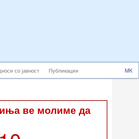
Select
носи со јавност
Публикации
your
langu
виња ве молиме да