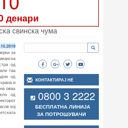
210
0 денари
ска свинска чума
Пребарување
.10.2019
Пребарување
Search
ерки за
иканска
стра од
дали таа
одни од
КОНТАКТИРАЈ НЕ
 храна и
на оваа
0800 3 2222
екло од
ректорот
БЕСПЛАТНА ЛИНИЈА
асов кој
ветската
ЗА ПОТРОШУВАЧИ