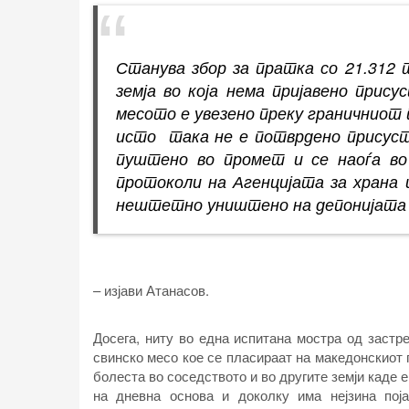
Станува збор за пратка со 21.312 
земја во која нема пријавено прису
месото е увезено преку граничниот п
исто така не е потврдено присуст
пуштено во промет и се наоѓа во
протоколи на Агенцијата за храна 
нештетно уништено на депонијата
– изјави Атанасов.
Досега, ниту во една испитана мостра од застр
свинско месо кое се пласираат на македонскиот п
болеста во соседството и во другите земји каде 
на дневна основа и доколку има нејзина поја