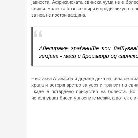
јавноста. Африканската свинска чума не е болес
свињи. Болеста брзо се шири и предизвикува гол
за неа не постои вакцина.
Апелираме граѓаните кои патуваа
земјава - месо и производи од свинск
– истакна Атанасов и додаде дека на сила се и з
храна и ветеринарство за увоз и транзит на сви
каде е потврдено присуство на болеста. Во 
исполнуваат биосигурносните мерки, а во тек е и