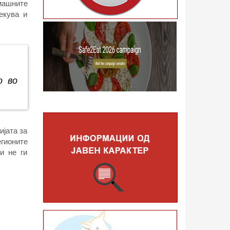
омашните
лекува и
о во
ијата за
егионите
и не ги