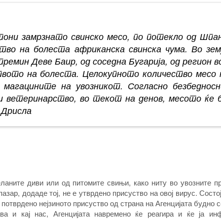
тони замрзнато свинско месо, по потекло од Шпан
ство на болеста африканска свинска чума. Во зем
ремин Деве Баир, од соседна Бугарија, од регион во
вото на болеста. Целокупното количество месо 
 магацините на увозникот. Согласно безбеднос
и ветеринарство, во текот на денов, месото ќе 
 Дрисла
еланите диви или од питомите свињи, како ниту во увозните п
азар, додаде тој, не е утврдено присуство на овој вирус. Состо
е потврдено нејзиното присуство од страна на Агенцијата будно 
ва и кај нас, Агенцијата навремено ќе реагира и ќе ја ин