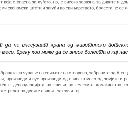
т која е опасна за луѓето, но, е високо заразна за дивите и д
еми економски штети и загуби во свињарството, болеста не се 
т да не внесуваат храна од животинско потекл
о месо, преку кои може да се внесе болеста и кај нас
абраната за чување на свињите на отворено, забраните од Агенц
њи, производи и нус производи од свинско месо од земјите и р
тек е депопулацијата на свињи во селските домаќинства ко
 отстрелот на дивите свињи –заклучи тој.