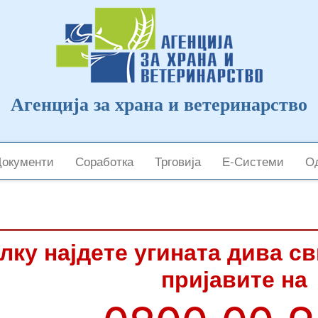
Агенција за храна и ветеринарство
Документи
Соработка
Трговија
Е-Системи
Од
лку најдете угината дива с
пријавите на