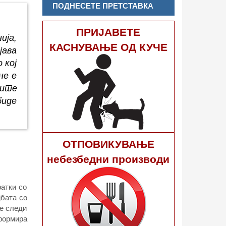
ПОДНЕСЕТЕ ПРЕТСТАВКА
ПРИЈАВЕТЕ
ија,
КАСНУВАЊЕ ОД КУЧЕ
јава
 кој
не е
ните
биде
ОТПОВИКУВАЊЕ
небезбедни производи
ратки со
јбата со
се следи
формира